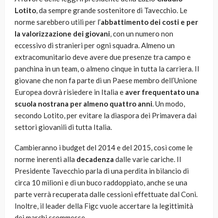
Lotito
, da sempre grande sostenitore di Tavecchio. Le
norme sarebbero utili per l’
abbattimento dei costi e per
la valorizzazione dei giovani
, con un numero non
eccessivo di stranieri per ogni squadra. Almeno un
extracomunitario deve avere due presenze tra campo e
panchina in un team, o almeno cinque in tutta la carriera. Il
giovane che non fa parte di un Paese membro dell’Unione
Europea dovrà risiedere in Italia e
aver frequentato una
scuola nostrana per almeno quattro anni
. Un modo,
secondo Lotito, per evitare la diaspora dei Primavera dai
settori giovanili di tutta Italia.
Cambieranno i budget del 2014 e del 2015, così come le
norme inerenti alla
decadenza
dalle varie cariche. Il
Presidente Tavecchio parla di una perdita in bilancio di
circa 10 milioni e di un buco raddoppiato, anche se una
parte verrà recuperata dalle cessioni effettuate dal Coni.
Inoltre, il leader della Figc vuole accertare la legittimità
dei marchi scommesse.