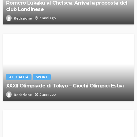
Romero Lukaku al Chelsea. Arriva la proposta del
club Londinese
5 anni ago
Redazione
ATTUALITÀ
SPORT
XXXII Olimpiade di Tokyo – Giochi Olimpici Estivi
5 anni ago
Redazione