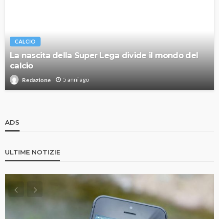
CALCIO
La nascita della Super Lega divide il mondo del
calcio
5 anni ago
Redazione
ADS
ULTIME NOTIZIE