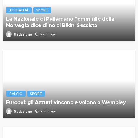
ATTUALITÀ
SPORT
La Nazionale di Pallamano Femminile della
Norvegia dice di no al Bikini Sessista
5 anni ago
Redazione
CALCIO
SPORT
Europei: gli Azzurri vincono e volano a Wembley
5 anni ago
Redazione