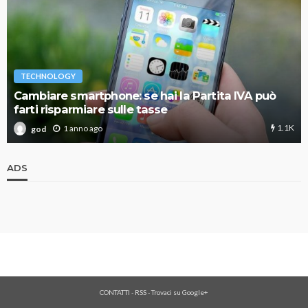
TECHNOLOGY
Cambiare smartphone: se hai la Partita IVA può
farti risparmiare sulle tasse
1.1K
1 anno ago
god
ADS
CONTATTI
-
RSS
-
Trovaci su Google+