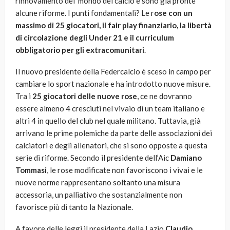
rinnovamento del mondo del calcio e sono già pronte
alcune riforme. I punti fondamentali? Le r
ose con un
massimo di 25 giocatori, il fair play finanziario, la libertà
di circolazione degli Under 21 e il curriculum
obbligatorio per gli extracomunitari
.
Il nuovo presidente della Federcalcio è sceso in campo per
cambiare lo sport nazionale e ha introdotto nuove misure.
Tra i
25 giocatori delle nuove rose
, ce ne dovranno
essere almeno 4 cresciuti nel vivaio di un team italiano e
altri 4 in quello del club nel quale militano. Tuttavia, già
arrivano le prime polemiche da parte delle associazioni dei
calciatori e degli allenatori, che si sono opposte a questa
serie di riforme. Secondo il presidente dell’Aic
Damiano
Tommasi
, le rose modificate non favoriscono i vivai e le
nuove norme rappresentano soltanto una misura
accessoria, un palliativo che sostanzialmente non
favorisce più di tanto la Nazionale.
A favore delle leggi il presidente della Lazio
Claudio