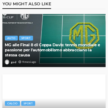
YOU MIGHT ALSO LIKE
AUTO
SPORT
MG alle Final 8 di Coppa Davis: tennis mondiale e
passione per l’automobilismo abbracciano la
stessa causa
9 mesi ago
god
CALCIO
SPORT