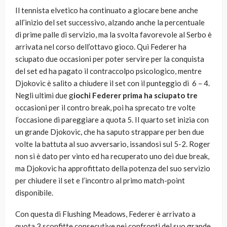
Il tennista elvetico ha continuato a giocare bene anche
all’inizio del set successivo, alzando anche la percentuale
di prime palle di servizio, ma la svolta favorevole al Serbo è
arrivata nel corso dell’ottavo gioco. Qui Federer ha
sciupato due occasioni per poter servire per la conquista
del set ed ha pagato il contraccolpo psicologico, mentre
Djokovic è salito a chiudere il set con il punteggio di 6 – 4.
Negli ultimi due g
iochi Federer prima ha sciupato tre
occasioni per il contro break, poi ha sprecato tre volte
l’occasione di pareggiare a quota 5. Il quarto set inizia con
un grande Djokovic, che ha saputo strappare per ben due
volte la battuta al suo avversario, issandosi sul 5-2. Roger
non si è dato per vinto ed ha recuperato uno dei due break,
ma Djokovic ha approfittato della potenza del suo servizio
per chiudere il set e l’incontro al primo match-point
disponibile.
Con questa di Flushing Meadows, Federer è arrivato a
quota 3 sconfitte consecutive nei confronti del suo grande