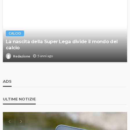
CALCIO
La nascita della Super Lega divide il mondo del
calcio
5 anni ago
Redazione
ADS
ULTIME NOTIZIE