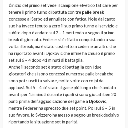
L’inizio del primo set vede il campione elvetico faticare per
tenere il primo turno di battuta con tre
palle break
c
oncesse al Serbo ed annullate con fatica. Nole dal canto
suo ha invece tenuto a zero il suo primo turno al servizio e
subito dopo è andato sul 2 – 1 mettendo a segno il primo
break di giornata. Federer si è rifatto conquistando a sua
volta il break, ma è stato costretto a cederne un altro che
ha riportato avanti Djokovic che infine ha chiuso il primo
set sul 6 – 4 dopo 41 minuti di battaglia.
Anche il secondo set è stato di battaglia con i due
giocatori che si sono concessi numerose palle break che
sono poi riusciti a salvare, molte volte con colpi da
applausi. Sul 5 – 4 c’è stato il game più lungo che è andato
avanti per 15 minuti durante i quali si sono giocati ben 20
punti prima dell’aggiudicazione del game a
Djokovic
,
mentre Federer ha sprecato due set point. Poi sul 6 – 5 in
suo favore, lo Svizzero ha messo a segno un break decisivo
riportando la situazione set in parità.