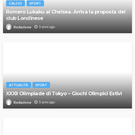
CALCIO
SPORT
Romero Lukaku al Chelsea. Arriva la proposta del
club Londinese
5 anni ago
Redazione
ATTUALITÀ
SPORT
XXXII Olimpiade di Tokyo – Giochi Olimpici Estivi
5 anni ago
Redazione