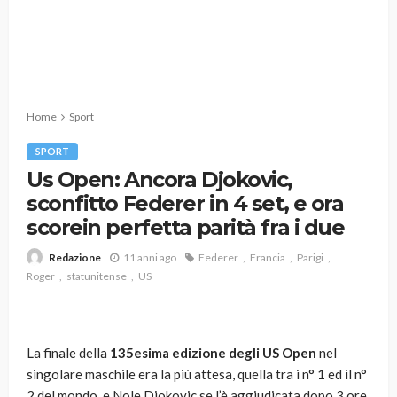
Home
Sport
SPORT
Us Open: Ancora Djokovic,
sconfitto Federer in 4 set, e ora
scorein perfetta parità fra i due
11 anni ago
Federer
Francia
Parigi
Redazione
Roger
statunitense
US
La finale della
135esima edizione degli US Open
nel
singolare maschile era la più attesa, quella tra i n° 1 ed il n°
2 del mondo, e Nole Djokovic se l’è aggiudicata dopo 3 ore