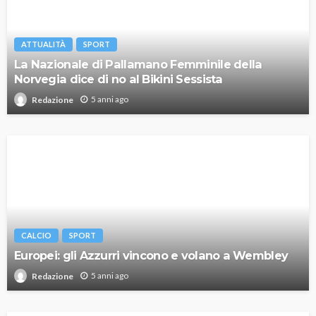
ATTUALITÀ
SPORT
La Nazionale di Pallamano Femminile della
Norvegia dice di no al Bikini Sessista
5 anni ago
Redazione
CALCIO
SPORT
Europei: gli Azzurri vincono e volano a Wembley
5 anni ago
Redazione