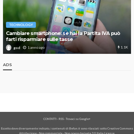
TECHNOLOGY
Cambiare smartphone: se hai la Partita IVA può
farti risparmiare sulle tasse
1.1K
1 anno ago
god
ADS
CONTATTI
-
RSS
-
Trovaci su Google+
Eccetto dove diversamente indicato, i contenuti di Befan.it sono rilasciati sotto Creative Commons
Attribuzione - Non commerciale - Non opere derivate 3.0 Italia License.