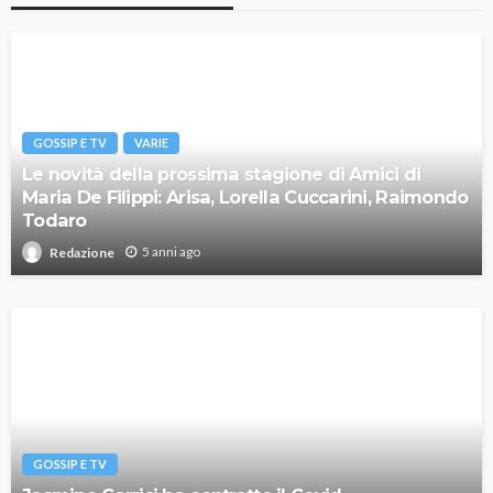
GOSSIP E TV
VARIE
Le novità della prossima stagione di Amici di
Maria De Filippi: Arisa, Lorella Cuccarini, Raimondo
Todaro
5 anni ago
Redazione
GOSSIP E TV