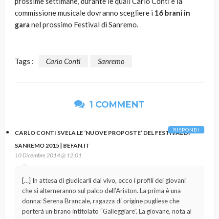
prossime settimane, durante le quali Carlo Conti e la
commissione musicale dovranno scegliere i
16 brani in
gara
nel prossimo Festival di Sanremo.
Tags :
Carlo Conti
Sanremo
1 COMMENT
RISPONDI
CARLO CONTI SVELA LE ‘NUOVE PROPOSTE’ DEL FESTIVAL DI
SANREMO 2015 | BEFAN.IT
10 Dicembre 2014 @ 12:01
[…] In attesa di giudicarli dal vivo, ecco i profili dei giovani
che si alterneranno sul palco dell’Ariston. La prima è una
donna: Serena Brancale, ragazza di origine pugliese che
porterà un brano intitolato “Galleggiare”. La giovane, nota al