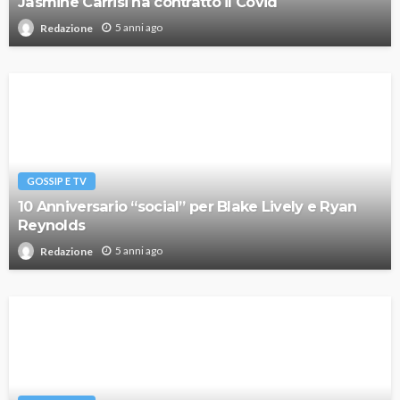
Jasmine Carrisi ha contratto il Covid
5 anni ago
Redazione
GOSSIP E TV
10 Anniversario “social” per Blake Lively e Ryan
Reynolds
5 anni ago
Redazione