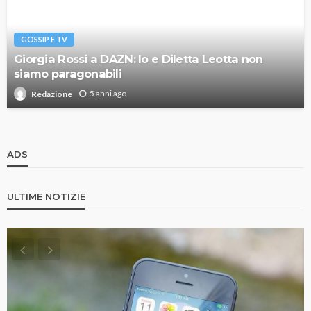
GOSSIP E TV
Giorgia Rossi a DAZN: Io e Diletta Leotta non
siamo paragonabili
5 anni ago
Redazione
ADS
ULTIME NOTIZIE