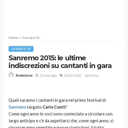
Home
Gossip e Tv
GOSSIP E TV
Sanremo 2015: le ultime
indiscrezioni su cantanti in gara
12 anni ago
Carlo Conti
Sanremo
Redazione
Quali saranno i cantanti in gara nel primo festival di
Sanremo
targato
Carlo Conti
?
Come ogni anno le voci sono cominciate a circolare con
largo anticipo e c’è da aspettarsi che, come ogni anno, si
rincorreranno smentite e nuove rivelazioni, il tutto