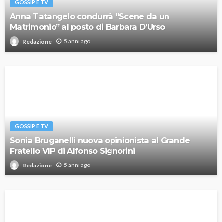
GOSSIP E TV
Anna Tatangelo condurrà “Scene da un
Matrimonio” al posto di Barbara D’Urso
5 anni ago
Redazione
GOSSIP E TV
Sonia Bruganelli nuova opinionista al Grande
Fratello VIP di Alfonso Signorini
5 anni ago
Redazione