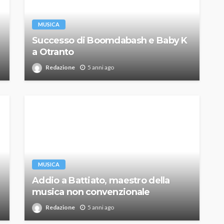
MUSICA
Successo di Boomdabash e Baby K
a Otranto
Redazione
5 anni ago
MUSICA
Addio a Battiato, maestro della
musica non convenzionale
Redazione
5 anni ago