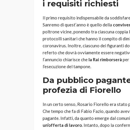
i requisiti richiesti
Il primo requisito indispensabile da soddisfare
Sanremo di quest’anno è quello della
convive
poltrone vicine, ponendo tra ciascuna coppia la
protocolli sanitari che hanno il compito di dimin
coronavirus. Inoltre, ciascuno dei figuranti d
referto che dovrà ovviamente essere negativo
l’annuncio chiarisce che
la Rai rimborserà
per 
l’esecuzione del tampone.
Da pubblico pagante
profezia di Fiorello
In un certo senso, Rosario Fiorello era stato 
Che tempo che fa di Fabio Fazio, quando aveva
pagante. Infatti, da quanto emerge dal comunicat
un’offerta di lavoro
. Intanto, dopo la confer