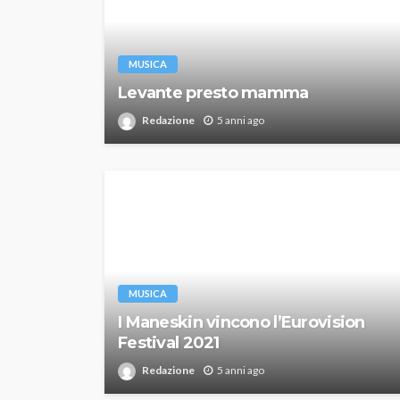
MUSICA
Levante presto mamma
Redazione
5 anni ago
MUSICA
I Maneskin vincono l’Eurovision
Festival 2021
Redazione
5 anni ago