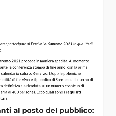
AUTO
SPORT
MG alle Final 8 di Coppa
poter partecipare al
Festival di Sanremo 2021
in qualità di
Davis: tennis mondiale e
o
.
passione per
quale
l’automobilismo
anremo 2021
procede in maniera spedita. Al momento,
o prato
abbracciano la stessa causa
nte la conferenza stampa di fine anno, con la prima
in calendario
sabato 6 marzo
. Dopo le polemiche
785
582
god
9 mesi ago
ibilità di far vivere il pubblico di Sanremo all’interno di
a definitiva sia ricaduta su un numero cospicuo di
parla di 400 persone). Ecco quali sono i
requisiti
atura.
nti al posto del pubblico: