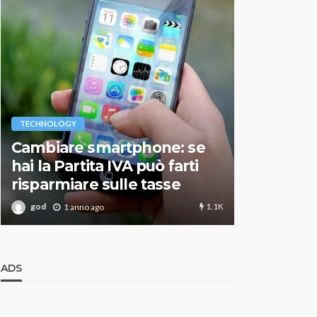
VARIE
TECHNOLOGY
Migliori r
Cambiare smartphone: se
guida agg
hai la Partita IVA può farti
scegliere
risparmiare sulle tasse
perfetto
1.1K
god
god
1 anno ago
1 an
ADS