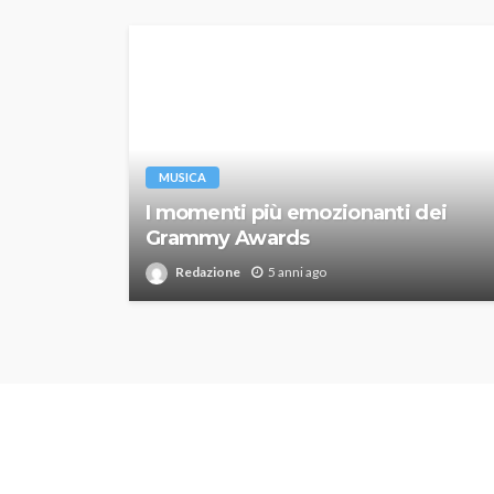
MUSICA
I momenti più emozionanti dei
Grammy Awards
Redazione
5 anni ago