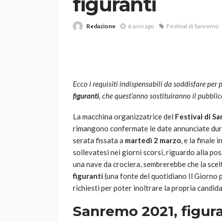
figuranti
Redazione
6 anni ago
Festival di Sanremo
Ecco i requisiti indispensabili da soddisfare per 
figuranti
, che quest’anno sostituiranno il pubblic
VARIE
Robot tagliaerba: 
La macchina organizzatrice del
Festival di S
scegliere per il tu
rimangono confermate le date annunciate dura
serata fissata a
martedì 2 marzo
, e la finale 
god
1 anno ago
sollevatesi nei giorni scorsi, riguardo alla poss
una nave da crociera, sembrerebbe che la scelt
figuranti
(una fonte del quotidiano Il Giorno 
richiesti per poter inoltrare la propria candid
Sanremo 2021, figura