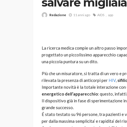
salvare migliaia
Redazione
11 anni ago
AIDS
app
La ricerca medica compie un altro passo impo
progettato un piccolissimo apparecchio capac
VARIE
una piccola puntura su un dito.
Robot tagliaerba: 
scegliere per il tu
Più che un misuratore, si tratta di un vero e pr
rilevata la presenza di anticorpi per
HIV
,
sifil
god
1 anno ago
Importante novità è la totale interazione con 
energetico dell’apparecchio
: questo, infatt
Il dispositivo già in fase di sperimentazione i
grande successo.
É stato testato su 96 persone, tra pazienti e 
per dalla massima semplicita’ e rapidita’ del ri