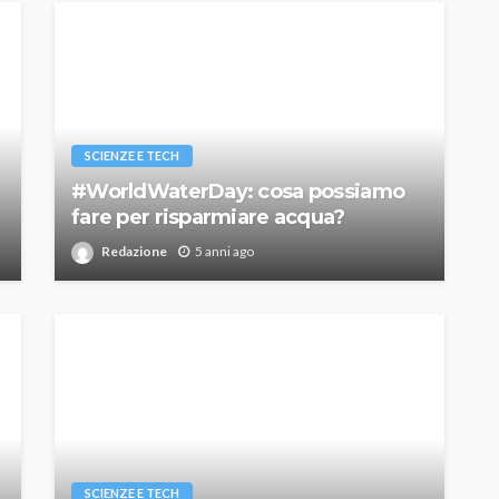
SCIENZE E TECH
#WorldWaterDay: cosa possiamo
fare per risparmiare acqua?
Redazione
5 anni ago
SCIENZE E TECH