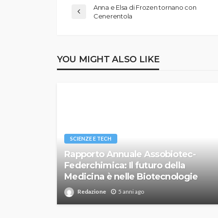
Anna e Elsa di Frozen tornano con
Cenerentola
YOU MIGHT ALSO LIKE
SCIENZE E TECH
Rapporto Annuale Assobiotec-
Federchimica: Il futuro della
Medicina è nelle Biotecnologie
Redazione
5 anni ago