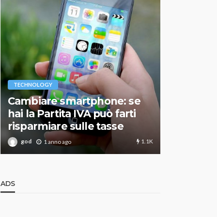
VARIE
TECHNOLOGY
Migliori r
Cambiare smartphone: se
guida agg
hai la Partita IVA può farti
scegliere
risparmiare sulle tasse
perfetto
1.1K
god
god
1 anno ago
1 an
ADS