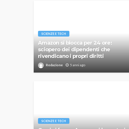
SCIENZE E TECH
Amazon si blocca per 24 ore:
sciopero dei dipendenti che
rivendicano i propri diritti
Redazione
5 anni ago
SCIENZE E TECH