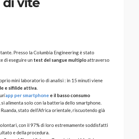
 di vite
AUTO
SPORT
MG alle Final 8 di Coppa
rtante. Presso la Columbia Engineering è stato
Davis: tennis mondiale e
e di eseguire un
test del sangue multiplo
attraverso
passione per
quale
l’automobilismo
o prato
abbracciano la stessa causa
oprio mini laboratorio di analisi : in 15 minuti viene
ide e sifilide attiva
.
784
580
god
9 mesi ago
un’
app per smartphone
e il basso consumo
i, si alimenta solo con la batteria dello smartphone.
n Ruanda, stato dell’Africa orientale, riscuotendo già
volontari, con il 97% di loro estremamente soddisfatti
sultato e della procedura.