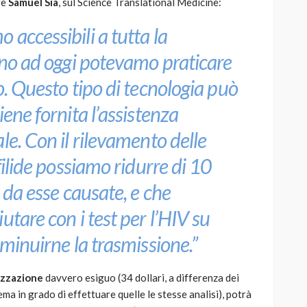
re
Samuel Sia
, sul Science Translational Medicine:
accessibili a tutta la
fino ad oggi potevamo praticare
o. Questo tipo di tecnologia può
iene fornita l’assistenza
le. Con il rilevamento delle
filide possiamo ridurre di 10
e da esse causate, e che
utare con i test per l’HIV su
iminuirne la trasmissione.”
lizzazione
davvero esiguo (34 dollari, a differenza dei
ema in grado di effettuare quelle le stesse analisi), potrà