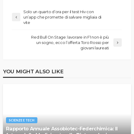
Solo un quarto d’ora per il test Hiv con
un’app che promette di salvare migliaia di
vite
Red Bull On Stage: lavorare in F1 non è più
un sogno, ecco l’offerta Toro Rosso per
giovani laureati
YOU MIGHT ALSO LIKE
SCIENZE E TECH
Rapporto Annuale Assobiotec-Federchimica: Il