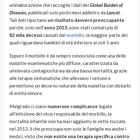
un’elaborazione che raccoglie i dati del
Global Burden of
Diseases,
pubblicati solo pochi mesi addietro da
Lancet
.
Tali dati riportano
un risultato davvero preoccupante
perché, solo nell
‘anno 2013,
sono stati contati più di
82 mila decessi
causati dal
morbillo
, la maggior parte dei
quali riguardano bambini di età inferiore ai soli 5 anni.
Eppure il morbillo è da sempre conosciuta come una delle
malattie esantematiche più diffuse, caratterizzata da
un’elevata contagiosità ma da una bassa mortalità, grazie
alle terapie sintomatiche che alleviano i sintomi e
permettono un decorso naturale della malattia con disturbi
di entità minore.
Malgrado ci siano
numerose complicanze
legate
all’infezione del virus responsabile del morbillo, la
mortalità infantile non ha mai raggiunto le vette toccate
nel 2013, il che preoccupa non solo le famiglie ma anche i
medici, visto che
non esiste una terapia specifica contro