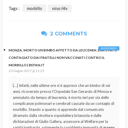
Tags :
morbillo
virus Hiv
2 COMMENTS
RISPONDI
MONZA, MORTO UN BIMBO AFFETTO DA LEUCEMIA: ERA STATO
CONTAGIATO DAI FRATELLI NON VACCINATI CONTRO IL
MORBILLO | BEFAN.IT
23 Giugno 2017 @ 11:25
[…] Infatti, nelle ultime ore si è appreso che un bimbo di sei
anni, ricoverato presso l’Ospedale San Gerardo di Monza e
ammalato da tempo di leucemia, è morto ieri per via delle
complicanze polmonari e cerebrali causate da un contagio di
morbillo. Stando a quanto si apprende dal comunicato
diramato dalla struttura ospedaliera brianzola e dalle
dichiarazioni di Giulio Gallera, assessore al Welfare per la
sanità lombarda, solamente la cosiddetta immunità di gregge