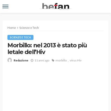
Home
Scienze e Tech
SCIENZE E TECH
Morbillo: nel 2013 è stato più
letale dell’Hiv
11 anni ago
morbillo
virus Hiv
Redazione