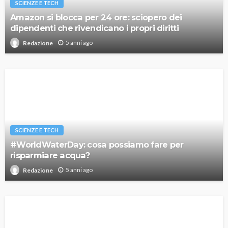
SCIENZE E TECH
Amazon si blocca per 24 ore: sciopero dei
dipendenti che rivendicano i propri diritti
5 anni ago
Redazione
SCIENZE E TECH
#WorldWaterDay: cosa possiamo fare per
risparmiare acqua?
5 anni ago
Redazione