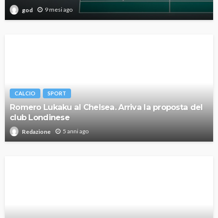
9 mesi ago
god
CALCIO
SPORT
Romero Lukaku al Chelsea. Arriva la proposta del
club Londinese
5 anni ago
Redazione