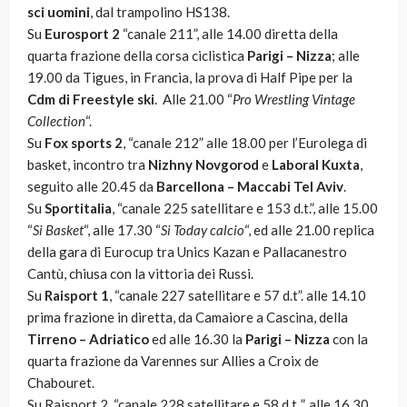
sci uomini
, dal trampolino HS138.
Su
Eurosport 2
“canale 211”, alle 14.00 diretta della
quarta frazione della corsa ciclistica
Parigi – Nizza
; alle
19.00 da Tigues, in Francia, la prova di Half Pipe per la
Cdm di Freestyle ski
. Alle 21.00 “
Pro Wrestling Vintage
Collection
“.
Su
Fox sports 2
, “canale 212” alle 18.00 per l’Eurolega di
basket, incontro tra
Nizhny Novgorod
e
Laboral Kuxta
,
seguito alle 20.45 da
Barcellona – Maccabi Tel Aviv
.
Su
Sportitalia
, “canale 225 satellitare e 153 d.t.”, alle 15.00
“
Si Basket
“, alle 17.30 “
Si Today calcio
“, ed alle 21.00 replica
della gara di Eurocup tra Unics Kazan e Pallacanestro
Cantù, chiusa con la vittoria dei Russi.
Su
Raisport 1
, “canale 227 satellitare e 57 d.t”. alle 14.10
prima frazione in diretta, da Camaiore a Cascina, della
Tirreno – Adriatico
ed alle 16.30 la
Parigi – Nizza
con la
quarta frazione da Varennes sur Allies a Croix de
Chabouret.
Su Raisport 2, “canale 228 satellitare e 58 d.t .”, alle 16.30