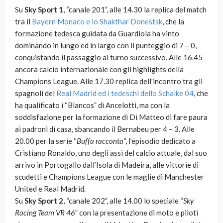
Su
Sky Sport 1
, “canale 201”, alle 14.30 la replica del match
tra il
Bayern Monaco e lo Shakthar Donestsk
, che la
formazione tedesca guidata da Guardiola ha vinto
dominando in lungo ed in largo con il punteggio di 7 – 0,
conquistando il passaggio al turno successivo. Alle 16.45
ancora calcio internazionale con gli highlights della
Champions League. Alle 17.30 replica dell’incontro tra gli
spagnoli del
Real Madrid ed i tedeschi dello Schalke 04
, che
ha qualificato i “Blancos” di Ancelotti, ma con la
soddisfazione per la formazione di Di Matteo di fare paura
ai padroni di casa, sbancando il Bernabeu per 4 – 3. Alle
20.00 per la serie “
Buffa racconta
“, l’episodio dedicato a
Cristiano Ronaldo, uno degli assi del calcio attuale, dal suo
arrivo in Portogallo dall’Isola di Madeira, alle vittorie di
scudetti e Champions League con le maglie di Manchester
United e Real Madrid.
Su
Sky Sport 2
, “canale 202”, alle 14.00 lo speciale “
Sky
Racing Team VR 46
” con la presentazione di moto e piloti