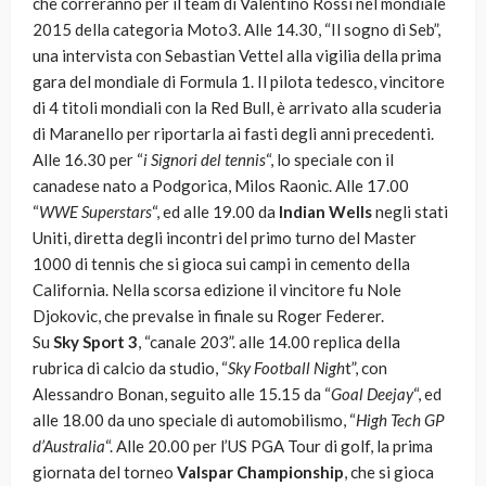
che correranno per il team di Valentino Rossi nel mondiale
2015 della categoria Moto3. Alle 14.30, “Il sogno di Seb”,
una intervista con Sebastian Vettel alla vigilia della prima
gara del mondiale di Formula 1. Il pilota tedesco, vincitore
di 4 titoli mondiali con la Red Bull, è arrivato alla scuderia
di Maranello per riportarla ai fasti degli anni precedenti.
Alle 16.30 per “
i Signori del tennis
“, lo speciale con il
canadese nato a Podgorica, Milos Raonic. Alle 17.00
“
WWE Superstars
“, ed alle 19.00 da
Indian Wells
negli stati
Uniti, diretta degli incontri del primo turno del Master
1000 di tennis che si gioca sui campi in cemento della
California. Nella scorsa edizione il vincitore fu Nole
Djokovic, che prevalse in finale su Roger Federer.
Su
Sky Sport 3
, “canale 203”. alle 14.00 replica della
rubrica di calcio da studio, “
Sky Football Nigh
t”, con
Alessandro Bonan, seguito alle 15.15 da “
Goal Deejay
“, ed
alle 18.00 da uno speciale di automobilismo, “
High Tech GP
d’Australia
“. Alle 20.00 per l’US PGA Tour di golf, la prima
giornata del torneo
Valspar Championship
, che si gioca