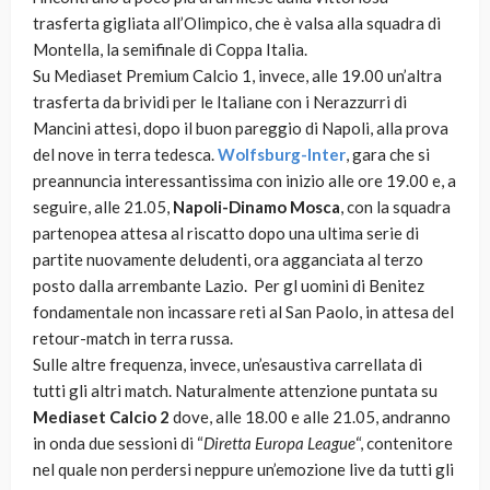
trasferta gigliata all’Olimpico, che è valsa alla squadra di
Montella, la semifinale di Coppa Italia.
Su Mediaset Premium Calcio 1, invece, alle 19.00 un’altra
trasferta da brividi per le Italiane con i Nerazzurri di
Mancini attesi, dopo il buon pareggio di Napoli, alla prova
del nove in terra tedesca.
Wolfsburg-Inter
, gara che si
preannuncia interessantissima con inizio alle ore 19.00 e, a
seguire, alle 21.05,
Napoli-Dinamo Mosca
, con la squadra
partenopea attesa al riscatto dopo una ultima serie di
partite nuovamente deludenti, ora agganciata al terzo
posto dalla arrembante Lazio. Per gl uomini di Benitez
fondamentale non incassare reti al San Paolo, in attesa del
retour-match in terra russa.
Sulle altre frequenza, invece, un’esaustiva carrellata di
tutti gli altri match. Naturalmente attenzione puntata su
Mediaset Calcio 2
dove, alle 18.00 e alle 21.05, andranno
in onda due sessioni di “
Diretta Europa League
“, contenitore
nel quale non perdersi neppure un’emozione live da tutti gli