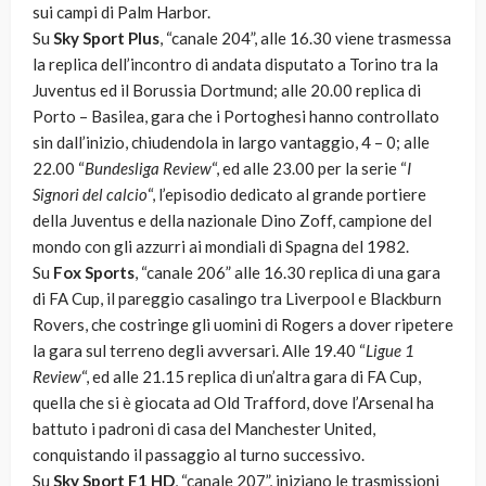
sui campi di Palm Harbor.
Su
Sky Sport Plus
, “canale 204”, alle 16.30 viene trasmessa
la replica dell’incontro di andata disputato a Torino tra la
Juventus ed il Borussia Dortmund; alle 20.00 replica di
Porto – Basilea, gara che i Portoghesi hanno controllato
sin dall’inizio, chiudendola in largo vantaggio, 4 – 0; alle
22.00 “
Bundesliga Review
“, ed alle 23.00 per la serie “
I
Signori del calcio
“, l’episodio dedicato al grande portiere
della Juventus e della nazionale Dino Zoff, campione del
mondo con gli azzurri ai mondiali di Spagna del 1982.
Su
Fox Sports
, “canale 206” alle 16.30 replica di una gara
di FA Cup, il pareggio casalingo tra Liverpool e Blackburn
Rovers, che costringe gli uomini di Rogers a dover ripetere
la gara sul terreno degli avversari. Alle 19.40 “
Ligue 1
Review
“, ed alle 21.15 replica di un’altra gara di FA Cup,
quella che si è giocata ad Old Trafford, dove l’Arsenal ha
battuto i padroni di casa del Manchester United,
conquistando il passaggio al turno successivo.
Su
Sky Sport F1 HD
, “canale 207”, iniziano le trasmissioni