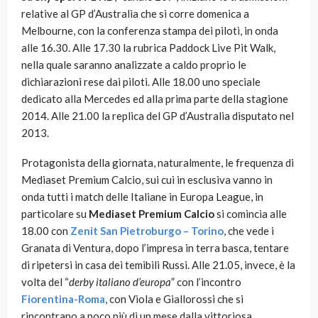
relative al GP d’Australia che si corre domenica a
Melbourne, con la conferenza stampa dei piloti, in onda
alle 16.30. Alle 17.30 la rubrica Paddock Live Pit Walk,
nella quale saranno analizzate a caldo proprio le
dichiarazioni rese dai piloti. Alle 18.00 uno speciale
dedicato alla Mercedes ed alla prima parte della stagione
2014. Alle 21.00 la replica del GP d’Australia disputato nel
2013.
Protagonista della giornata, naturalmente, le frequenza di
Mediaset Premium Calcio, sui cui in esclusiva vanno in
onda tutti i match delle Italiane in Europa League, in
particolare su
Mediaset Premium Calcio
si comincia alle
18.00 con
Zenit San Pietroburgo – Torino
, che vede i
Granata di Ventura, dopo l’impresa in terra basca, tentare
di ripetersi in casa dei temibili Russi. Alle 21.05, invece, è la
volta del “
derby italiano d’europa
” con l’incontro
Fiorentina-Roma
, con Viola e Giallorossi che si
rincontrano a poco più di un mese dalla vittoriosa