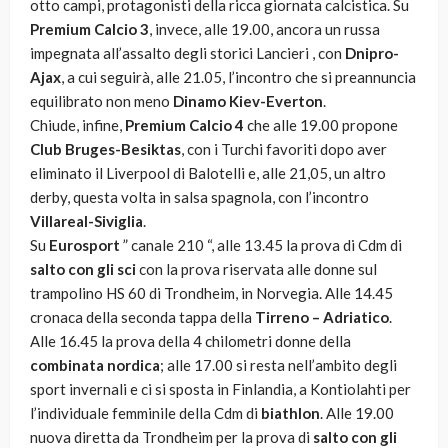
otto campi, protagonisti della ricca giornata calcistica. Su
Premium Calcio 3
, invece, alle 19.00, ancora un russa
impegnata all’assalto degli storici Lancieri , con
Dnipro-
Ajax
, a cui seguirà, alle 21.05, l’incontro che si preannuncia
equilibrato non meno
Dinamo Kiev-Everton
.
Chiude, infine,
Premium Calcio 4
che alle 19.00 propone
Club Bruges-Besiktas
, con i Turchi favoriti dopo aver
eliminato il Liverpool di Balotelli e, alle 21,05, un altro
derby, questa volta in salsa spagnola, con l’incontro
Villareal-Siviglia
.
Su
Eurosport
” canale 210 “, alle 13.45 la prova di Cdm di
salto con gli sci
con la prova riservata alle donne sul
trampolino HS 60 di Trondheim, in Norvegia. Alle 14.45
cronaca della seconda tappa della
Tirreno – Adriatico
.
Alle 16.45 la prova della 4 chilometri donne della
combinata nordica
; alle 17.00 si resta nell’ambito degli
sport invernali e ci si sposta in Finlandia, a Kontiolahti per
l’individuale femminile della Cdm di
biathlon
. Alle 19.00
nuova diretta da Trondheim per la prova di
salto con gli