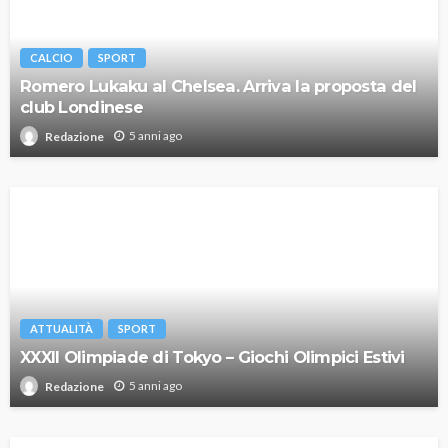
CALCIO
SPORT
Romero Lukaku al Chelsea. Arriva la proposta del
club Londinese
5 anni ago
Redazione
ATTUALITÀ
SPORT
XXXII Olimpiade di Tokyo – Giochi Olimpici Estivi
5 anni ago
Redazione