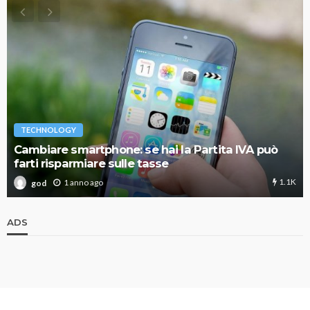
TECHNOLOGY
Cambiare smartphone: se hai la Partita IVA può
farti risparmiare sulle tasse
1.1K
1 anno ago
god
ADS