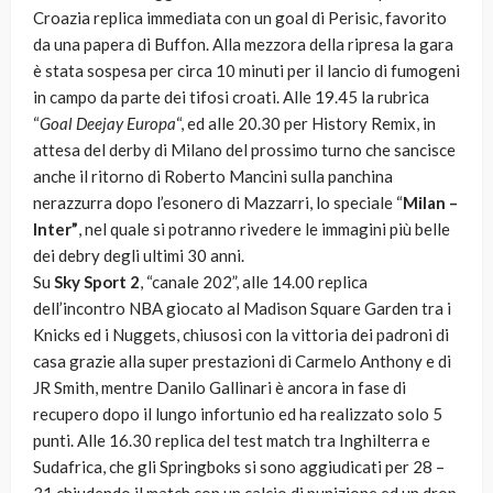
Croazia replica immediata con un goal di Perisic, favorito
da una papera di Buffon. Alla mezzora della ripresa la gara
è stata sospesa per circa 10 minuti per il lancio di fumogeni
in campo da parte dei tifosi croati. Alle 19.45 la rubrica
“
Goal Deejay Europa
“, ed alle 20.30 per History Remix, in
attesa del derby di Milano del prossimo turno che sancisce
anche il ritorno di Roberto Mancini sulla panchina
nerazzurra dopo l’esonero di Mazzarri, lo speciale “
Milan –
Inter”
, nel quale si potranno rivedere le immagini più belle
dei debry degli ultimi 30 anni.
Su
Sky Sport 2
, “canale 202”, alle 14.00 replica
dell’incontro NBA giocato al Madison Square Garden tra i
Knicks ed i Nuggets, chiusosi con la vittoria dei padroni di
casa grazie alla super prestazioni di Carmelo Anthony e di
JR Smith, mentre Danilo Gallinari è ancora in fase di
recupero dopo il lungo infortunio ed ha realizzato solo 5
punti. Alle 16.30 replica del test match tra Inghilterra e
Sudafrica, che gli Springboks si sono aggiudicati per 28 –