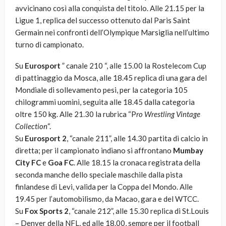
avvicinano così alla conquista del titolo. Alle 21.15 per la
Ligue 1, replica del successo ottenuto dal Paris Saint
Germain nei confronti dell’Olympique Marsiglia nell’ultimo
turno di campionato.
Su
Eurosport
” canale 210 “, alle 15.00 la Rostelecom Cup
di pattinaggio da Mosca, alle 18.45 replica di una gara del
Mondiale di sollevamento pesi, per la categoria 105
chilogrammi uomini, seguita alle 18.45 dalla categoria
oltre 150 kg. Alle 21.30 la rubrica “P
ro Wrestling Vintage
Collection
“.
Su
Eurosport 2
, “canale 211”, alle 14.30 partita di calcio in
diretta; per il campionato indiano si affrontano
Mumbay
City FC
e
Goa FC
. Alle 18.15 la cronaca registrata della
seconda manche dello speciale maschile dalla pista
finlandese di Levi, valida per la Coppa del Mondo. Alle
19.45 per l’automobilismo, da Macao, gara e del WTCC.
Su
Fox Sports 2
, “canale 212”, alle 15.30 replica di St.Louis
– Denver della NFL, ed alle 18.00, sempre per il football