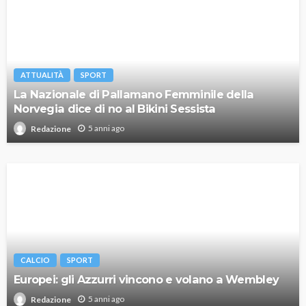
ATTUALITÀ
SPORT
La Nazionale di Pallamano Femminile della
Norvegia dice di no al Bikini Sessista
5 anni ago
Redazione
CALCIO
SPORT
Europei: gli Azzurri vincono e volano a Wembley
5 anni ago
Redazione