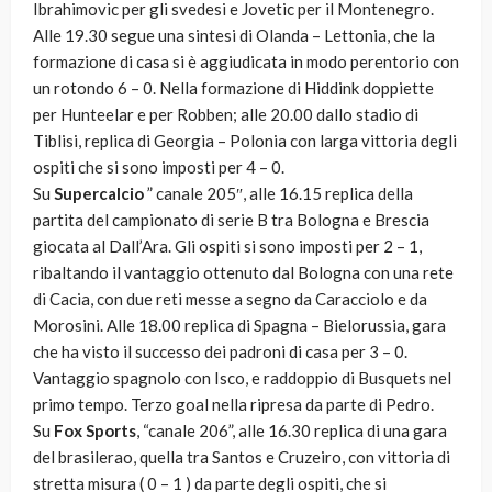
Ibrahimovic per gli svedesi e Jovetic per il Montenegro.
Alle 19.30 segue una sintesi di Olanda – Lettonia, che la
formazione di casa si è aggiudicata in modo perentorio con
un rotondo 6 – 0. Nella formazione di Hiddink doppiette
per Hunteelar e per Robben; alle 20.00 dallo stadio di
Tiblisi, replica di Georgia – Polonia con larga vittoria degli
ospiti che si sono imposti per 4 – 0.
Su
Supercalcio
” canale 205″, alle 16.15 replica della
partita del campionato di serie B tra Bologna e Brescia
giocata al Dall’Ara. Gli ospiti si sono imposti per 2 – 1,
ribaltando il vantaggio ottenuto dal Bologna con una rete
di Cacia, con due reti messe a segno da Caracciolo e da
Morosini. Alle 18.00 replica di Spagna – Bielorussia, gara
che ha visto il successo dei padroni di casa per 3 – 0.
Vantaggio spagnolo con Isco, e raddoppio di Busquets nel
primo tempo. Terzo goal nella ripresa da parte di Pedro.
Su
Fox Sports
, “canale 206”, alle 16.30 replica di una gara
del brasilerao, quella tra Santos e Cruzeiro, con vittoria di
stretta misura ( 0 – 1 ) da parte degli ospiti, che si