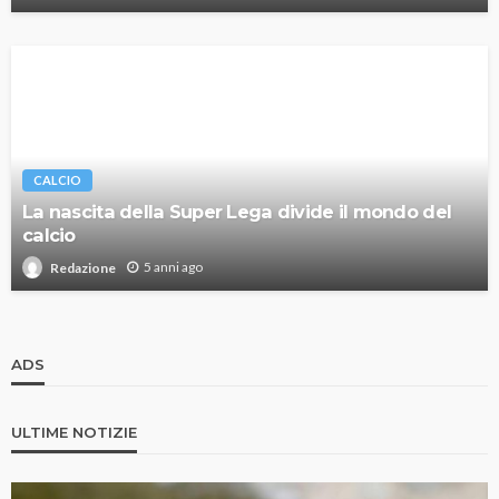
CALCIO
La nascita della Super Lega divide il mondo del
calcio
5 anni ago
Redazione
ADS
ULTIME NOTIZIE