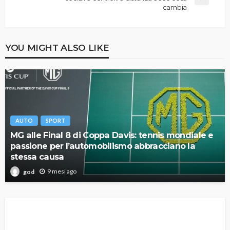
cambia
YOU MIGHT ALSO LIKE
AUTO
SPORT
MG alle Final 8 di Coppa Davis: tennis mondiale e
passione per l’automobilismo abbracciano la
stessa causa
9 mesi ago
god