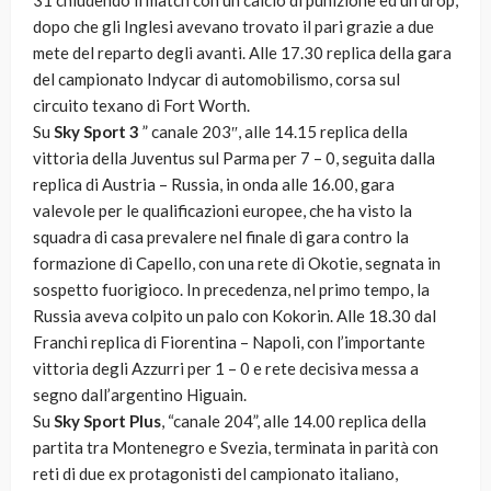
31 chiudendo il match con un calcio di punizione ed un drop,
dopo che gli Inglesi avevano trovato il pari grazie a due
mete del reparto degli avanti. Alle 17.30 replica della gara
del campionato Indycar di automobilismo, corsa sul
circuito texano di Fort Worth.
Su
Sky Sport 3
” canale 203″, alle 14.15 replica della
vittoria della Juventus sul Parma per 7 – 0, seguita dalla
replica di Austria – Russia, in onda alle 16.00, gara
valevole per le qualificazioni europee, che ha visto la
squadra di casa prevalere nel finale di gara contro la
formazione di Capello, con una rete di Okotie, segnata in
sospetto fuorigioco. In precedenza, nel primo tempo, la
Russia aveva colpito un palo con Kokorin. Alle 18.30 dal
Franchi replica di Fiorentina – Napoli, con l’importante
vittoria degli Azzurri per 1 – 0 e rete decisiva messa a
segno dall’argentino Higuain.
Su
Sky Sport Plus
, “canale 204”, alle 14.00 replica della
partita tra Montenegro e Svezia, terminata in parità con
reti di due ex protagonisti del campionato italiano,