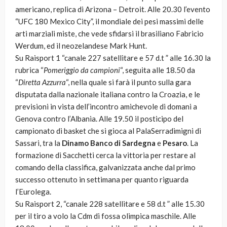
americano, replica di Arizona – Detroit. Alle 20.30 l’evento
“UFC 180 Mexico City”, il mondiale dei pesi massimi delle
arti marziali miste, che vede sfidarsi il brasiliano Fabricio
Werdum, ed il neozelandese Mark Hunt.
Su Raisport 1 “canale 227 satellitare e 57 d.t ” alle 16.30 la
rubrica “
Pomeriggio da campioni
“, seguita alle 18.50 da
“
Diretta Azzurra
“, nella quale si farà il punto sulla gara
disputata dalla nazionale italiana contro la Croazia, e le
previsioni in vista dell’incontro amichevole di domani a
Genova contro l’Albania. Alle 19.50 il posticipo del
campionato di basket che si gioca al PalaSerradimigni di
Sassari, tra la
Dinamo Banco di Sardegna
e
Pesaro
. La
formazione di Sacchetti cerca la vittoria per restare al
comando della classifica, galvanizzata anche dal primo
successo ottenuto in settimana per quanto riguarda
l’Eurolega.
Su Raisport 2, “canale 228 satellitare e 58 d.t ” alle 15.30
per il tiro a volo la Cdm di fossa olimpica maschile. Alle