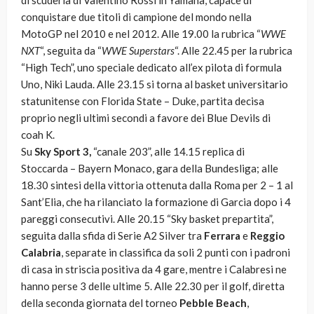
di scuderia di Valentino Rossi in Yamaha, capace di
conquistare due titoli di campione del mondo nella
MotoGP nel 2010 e nel 2012. Alle 19.00 la rubrica “
WWE
NXT
“, seguita da “
WWE Superstars
“. Alle 22.45 per la rubrica
“High Tech”, uno speciale dedicato all’ex pilota di formula
Uno, Niki Lauda. Alle 23.15 si torna al basket universitario
statunitense con Florida State – Duke, partita decisa
proprio negli ultimi secondi a favore dei Blue Devils di
coah K.
Su
Sky Sport 3,
“canale 203”, alle 14.15 replica di
Stoccarda – Bayern Monaco, gara della Bundesliga; alle
18.30 sintesi della vittoria ottenuta dalla Roma per 2 – 1 al
Sant’Elia, che ha rilanciato la formazione di Garcia dopo i 4
pareggi consecutivi. Alle 20.15 “Sky basket prepartita”,
seguita dalla sfida di Serie A2 Silver tra
Ferrara
e
Reggio
Calabria
, separate in classifica da soli 2 punti con i padroni
di casa in striscia positiva da 4 gare, mentre i Calabresi ne
hanno perse 3 delle ultime 5. Alle 22.30 per il golf, diretta
della seconda giornata del torneo
Pebble Beach
,