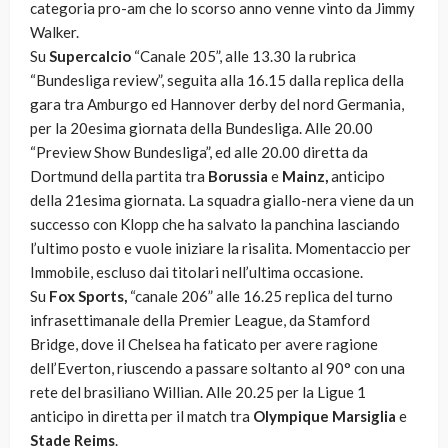
categoria pro-am che lo scorso anno venne vinto da Jimmy
Walker.
Su
Supercalcio
“Canale 205”, alle 13.30 la rubrica
“Bundesliga review”, seguita alla 16.15 dalla replica della
gara tra Amburgo ed Hannover derby del nord Germania,
per la 20esima giornata della Bundesliga. Alle 20.00
“Preview Show Bundesliga”, ed alle 20.00 diretta da
Dortmund della partita tra
Borussia
e
Mainz,
anticipo
della 21esima giornata. La squadra giallo-nera viene da un
successo con Klopp che ha salvato la panchina lasciando
l’ultimo posto e vuole iniziare la risalita. Momentaccio per
Immobile, escluso dai titolari nell’ultima occasione.
Su
Fox Sports,
“canale 206” alle 16.25 replica del turno
infrasettimanale della Premier League, da Stamford
Bridge, dove il Chelsea ha faticato per avere ragione
dell’Everton, riuscendo a passare soltanto al 90° con una
rete del brasiliano Willian. Alle 20.25 per la Ligue 1
anticipo in diretta per il match tra
Olympique Marsiglia
e
Stade Reims
.