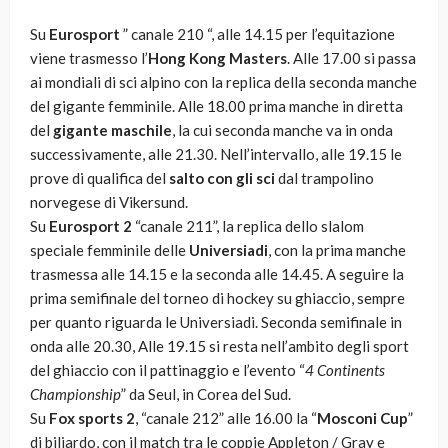
Su
Eurosport
” canale 210 “, alle 14.15 per l’equitazione
viene trasmesso l’
Hong Kong Masters
. Alle 17.00 si passa
ai mondiali di sci alpino con la replica della seconda manche
del gigante femminile. Alle 18.00 prima manche in diretta
del
gigante maschile
, la cui seconda manche va in onda
successivamente, alle 21.30. Nell’intervallo, alle 19.15 le
prove di qualifica del
salto con gli sci
dal trampolino
norvegese di Vikersund.
Su
Eurosport 2
“canale 211”, la replica dello slalom
speciale femminile delle
Universiadi
, con la prima manche
trasmessa alle 14.15 e la seconda alle 14.45. A seguire la
prima semifinale del torneo di hockey su ghiaccio, sempre
per quanto riguarda le Universiadi. Seconda semifinale in
onda alle 20.30, Alle 19.15 si resta nell’ambito degli sport
del ghiaccio con il pattinaggio e l’evento “
4 Continents
Championship
” da Seul, in Corea del Sud.
Su
Fox sports 2
, “canale 212” alle 16.00 la “
Mosconi Cup
”
di biliardo, con il match tra le coppie Appleton / Gray e