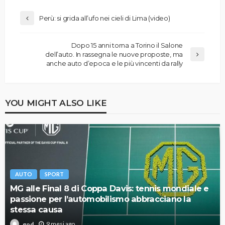
Perù: si grida all’ufo nei cieli di Lima (video)
Dopo 15 anni torna a Torino il Salone
dell’auto. In rassegna le nuove proposte, ma
anche auto d’epoca e le più vincenti da rally
YOU MIGHT ALSO LIKE
AUTO
SPORT
MG alle Final 8 di Coppa Davis: tennis mondiale e
passione per l’automobilismo abbracciano la
stessa causa
9 mesi ago
god