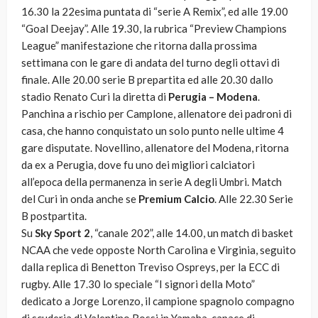
16.30 la 22esima puntata di “serie A Remix”, ed alle 19.00
“Goal Deejay”. Alle 19.30, la rubrica “Preview Champions
League” manifestazione che ritorna dalla prossima
settimana con le gare di andata del turno degli ottavi di
finale. Alle 20.00 serie B prepartita ed alle 20.30 dallo
stadio Renato Curi la diretta di
Perugia – Modena
.
Panchina a rischio per Camplone, allenatore dei padroni di
casa, che hanno conquistato un solo punto nelle ultime 4
gare disputate. Novellino, allenatore del Modena, ritorna
da ex a Perugia, dove fu uno dei migliori calciatori
all’epoca della permanenza in serie A degli Umbri. Match
del Curi in onda anche se
Premium Calcio
. Alle 22.30 Serie
B postpartita.
Su
Sky Sport 2
, “canale 202”, alle 14.00, un match di basket
NCAA che vede opposte North Carolina e Virginia, seguito
dalla replica di Benetton Treviso Ospreys, per la ECC di
rugby. Alle 17.30 lo speciale “I signori della Moto”
dedicato a Jorge Lorenzo, il campione spagnolo compagno