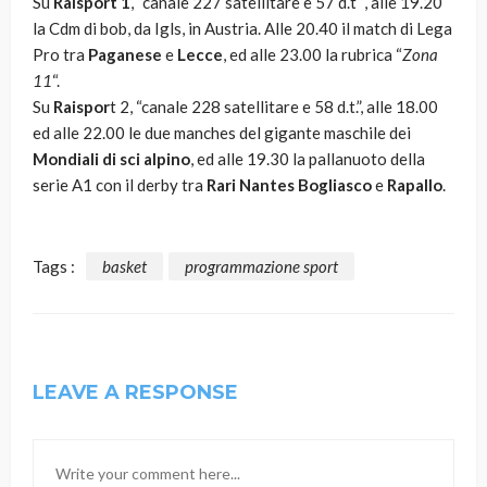
Su
Raisport 1
, “canale 227 satellitare e 57 d.t “, alle 19.20
la Cdm di bob, da Igls, in Austria. Alle 20.40 il match di Lega
Pro tra
Paganese
e
Lecce
, ed alle 23.00 la rubrica “
Zona
11
“.
Su
Raispor
t 2, “canale 228 satellitare e 58 d.t.”, alle 18.00
ed alle 22.00 le due manches del gigante maschile dei
Mondiali di sci alpino
, ed alle 19.30 la pallanuoto della
serie A1 con il derby tra
Rari Nantes Bogliasco
e
Rapallo
.
Tags :
basket
programmazione sport
LEAVE A RESPONSE