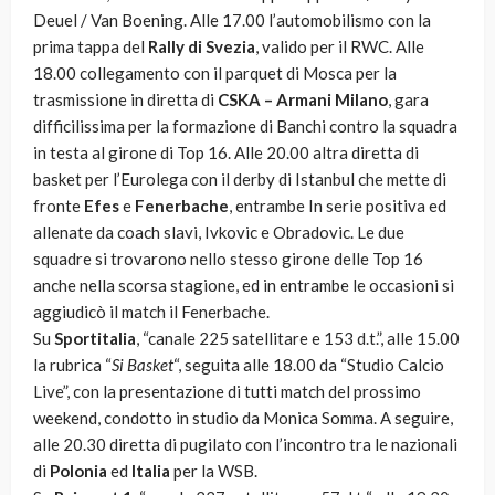
Deuel / Van Boening. Alle 17.00 l’automobilismo con la
prima tappa del
Rally di Svezia
, valido per il RWC. Alle
18.00 collegamento con il parquet di Mosca per la
trasmissione in diretta di
CSKA – Armani Milano
, gara
difficilissima per la formazione di Banchi contro la squadra
in testa al girone di Top 16. Alle 20.00 altra diretta di
basket per l’Eurolega con il derby di Istanbul che mette di
fronte
Efes
e
Fenerbache
, entrambe In serie positiva ed
allenate da coach slavi, Ivkovic e Obradovic. Le due
squadre si trovarono nello stesso girone delle Top 16
anche nella scorsa stagione, ed in entrambe le occasioni si
aggiudicò il match il Fenerbache.
Su
Sportitalia
, “canale 225 satellitare e 153 d.t.”, alle 15.00
la rubrica “
Si Basket
“, seguita alle 18.00 da “Studio Calcio
Live”, con la presentazione di tutti match del prossimo
weekend, condotto in studio da Monica Somma. A seguire,
alle 20.30 diretta di pugilato con l’incontro tra le nazionali
di
Polonia
ed
Italia
per la WSB.