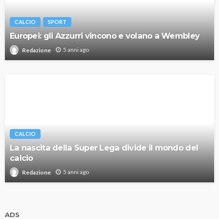
CALCIO
SPORT
Europei: gli Azzurri vincono e volano a Wembley
5 anni ago
Redazione
CALCIO
La nascita della Super Lega divide il mondo del
calcio
5 anni ago
Redazione
ADS