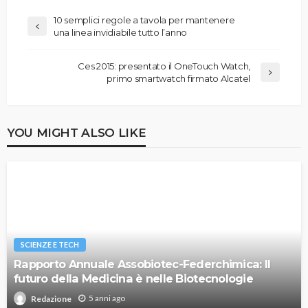
10 semplici regole a tavola per mantenere
una linea invidiabile tutto l’anno
Ces 2015: presentato il OneTouch Watch,
primo smartwatch firmato Alcatel
YOU MIGHT ALSO LIKE
SCIENZE E TECH
Rapporto Annuale Assobiotec-Federchimica: Il
futuro della Medicina è nelle Biotecnologie
5 anni ago
Redazione