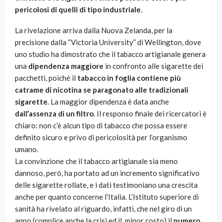
pericolosi di quelli di tipo industriale
.
La rivelazione arriva dalla Nuova Zelanda, per la
precisione dalla “Victoria University” di Wellington, dove
uno studio ha dimostrato che il tabacco artigianale genera
una
dipendenza maggiore
in confronto alle sigarette dei
pacchetti, poiché il
tabacco in foglia contiene più
catrame di nicotina se paragonato alle tradizionali
sigarette
. La maggior dipendenza è data anche
dall’assenza di un filtro
. Il responso finale dei ricercatori è
chiaro: non c’è alcun tipo di tabacco che possa essere
definito sicuro e privo di pericolosità per l’organismo
umano.
La convinzione che il tabacco artigianale sia meno
dannoso, però, ha portato ad un incremento significativo
delle sigarette rollate, e i dati testimoniano una crescita
anche per quanto concerne l’Italia. L’Istituto superiore di
sanità ha rivelato al riguardo, infatti, che nel giro di un
anno (complice anche la crisi ed il minor costo) il
numero