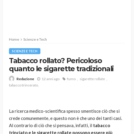
Home
Scienze e Tech
SCIENZE E TECH
Tabacco rollato? Pericoloso
quanto le sigarette tradizionali
12 anni ago
fumo
sigarette rollate
Redazione
tabacco trincerato.
La ricerca medico-scientifica spesso smentisce ciò che si
crede comunemente, e questo non è che uno dei tanti casi.
Al contrario di ciò che si pensava, infatti, il
tabacco
trinciato e le sigarette rollate possono essere più