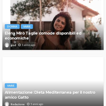
DONNA
VARIE
Elena Mirò Taglie comode disponibili ed
economiche
1 anno ago
god
VARIE
Alimentazione: Dieta Mediterranea per il nostro
amico Gatto
5 anni ago
Redazione