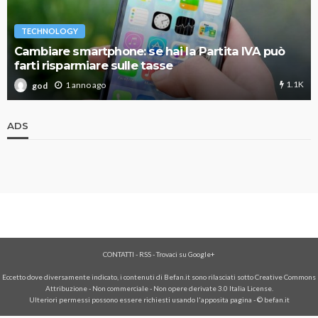
TECHNOLOGY
Cambiare smartphone: se hai la Partita IVA può
farti risparmiare sulle tasse
1.1K
1 anno ago
god
ADS
CONTATTI
-
RSS
-
Trovaci su Google+
Eccetto dove diversamente indicato, i contenuti di Befan.it sono rilasciati sotto Creative Commons
Attribuzione - Non commerciale - Non opere derivate 3.0 Italia License.
Ulteriori permessi possono essere richiesti usando l'
apposita pagina
- © befan.it