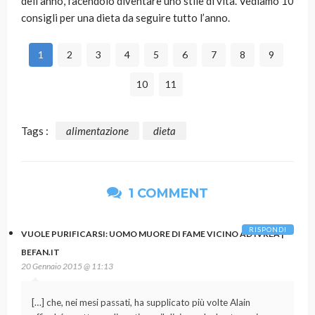
dell’anno, facendolo diventare uno stile di vita. Vediamo 10
consigli per una dieta da seguire tutto l’anno.
1
2
3
4
5
6
7
8
9
10
11
Tags :
alimentazione
dieta
1 COMMENT
RISPONDI
VUOLE PURIFICARSI: UOMO MUORE DI FAME VICINO AD IVREA |
BEFAN.IT
20 Gennaio 2015 @ 11:13
[…] che, nei mesi passati, ha supplicato più volte Alain