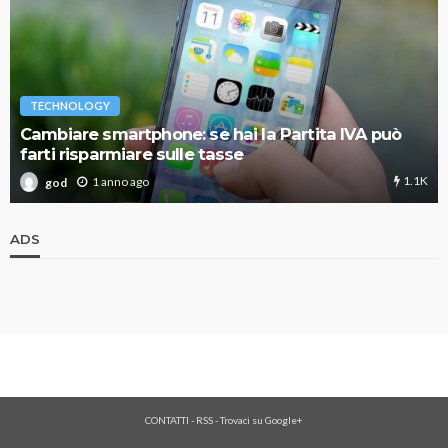
TECHNOLOGY
Cambiare smartphone: se hai la Partita IVA può
farti risparmiare sulle tasse
1.1K
1 anno ago
god
ADS
CONTATTI
-
RSS
-
Trovaci su Google+