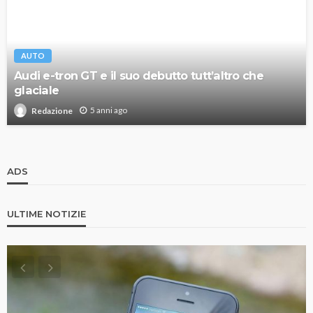
AUTO
Audi e-tron GT e il suo debutto tutt’altro che
glaciale
5 anni ago
Redazione
ADS
ULTIME NOTIZIE