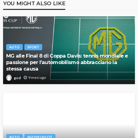
YOU MIGHT ALSO LIKE
AUTO
SPORT
MG alle Final 8 di Coppa Davis: tennis mondiale e
passione per l’automobilismo abbracciano la
stessa causa
9 mesi ago
god
AUTO
NUOVE USCITE