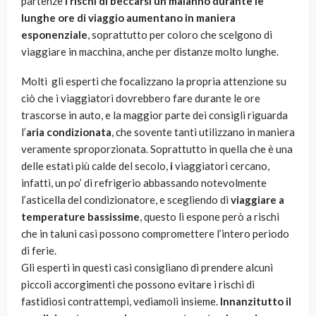
partenze
i rischi di beccarsi un malanno durante le
lunghe ore di viaggio aumentano in maniera
esponenziale
, soprattutto per coloro che scelgono di
viaggiare in macchina, anche per distanze molto lunghe.
Molti gli esperti che focalizzano la propria attenzione su
ciò che i viaggiatori dovrebbero fare durante le ore
trascorse in auto, e la maggior parte dei consigli riguarda
l’
aria condizionata
, che sovente tanti utilizzano in maniera
veramente sproporzionata. Soprattutto in quella che è una
delle estati più calde del secolo,
i
viaggiatori cercano,
infatti, un po’ di refrigerio abbassando notevolmente
l’asticella del condizionatore, e scegliendo di
viaggiare a
temperature bassissime
, questo li espone però a rischi
che in taluni casi possono compromettere l’intero periodo
di ferie.
Gli esperti in questi casi consigliano di prendere alcuni
piccoli accorgimenti che possono evitare i rischi di
fastidiosi contrattempi, vediamoli insieme.
I
nnanzitutto il