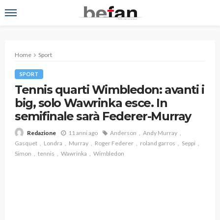
Home
Sport
SPORT
Tennis quarti Wimbledon: avanti i
big, solo Wawrinka esce. In
semifinale sarà Federer-Murray
11 anni ago
Anderson
Andy Murray
Redazione
Gasquet
Londra
Murray
Roger Federer
roland garros
Seppi
Simon
tennis
Wawrinka
Wimbledon