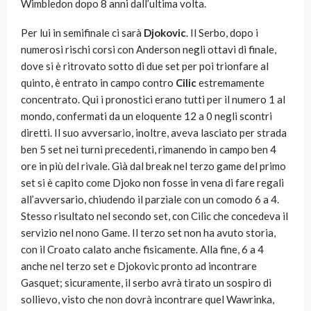
Wimbledon dopo 8 anni dall’ultima volta.
Per lui in semifinale ci sarà
Djokovic
. Il Serbo, dopo i
numerosi rischi corsi con Anderson negli ottavi di finale,
dove si è ritrovato sotto di due set per poi trionfare al
quinto, è entrato in campo contro
Cili
c
estremamente
concentrato. Qui i pronostici erano tutti per il numero 1 al
mondo, confermati da un eloquente 12 a 0 negli scontri
diretti. Il suo avversario, inoltre, aveva lasciato per strada
ben 5 set nei turni precedenti, rimanendo in campo ben 4
ore in più del rivale. Già dal break nel terzo game del primo
set si è capito come Djoko non fosse in vena di fare regali
all’avversario, chiudendo il parziale con un comodo 6 a 4.
Stesso risultato nel secondo set, con Cilic che concedeva il
servizio nel nono Game. Il terzo set non ha avuto storia,
con il Croato calato anche fisicamente. Alla fine, 6 a 4
anche nel terzo set e Djokovic pronto ad incontrare
Gasquet; sicuramente, il serbo avrà tirato un sospiro di
sollievo, visto che non dovrà incontrare quel Wawrinka,