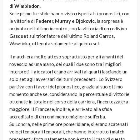
di Wimbledon
.
Se le prime tre sfide hanno visto rispettati i pronostici, con
le vittorie di
Federer, Murray e Djokovic
, la sorpresa è
arrivata nell’ultimo incontro, con la vittoria di un redivivo
Gasquet
sul trionfatore dell’ultimo Roland Garros,
Wawrinka, ottenuta solamente al quinto set.
Il match era molto atteso soprattutto per gli amanti del
rovescio ad una mano, dei quali i due sono tra i migliori
interpreti. I giocatori erano arrivati ai quarti lasciando un
solo set agli avversari dei turni precedenti. Lo Svizzero
partiva con i favori del pronostico, grazie al suo ottimo
momento anche se, considerando la percentuale di vittorie
ottenute in totale nel corso della carriera, l’incertezza era
maggiore. Il Francese, inoltre, è arrivato alla sfida
accreditato di un rendimento migliore sull’erba.
Su Londra, nelle prime ore pomeridiane, si erano scatenati
veloci temporali temporali, che hanno interrotto i match
precedenti; fortunatamente non è stato il caso di questo