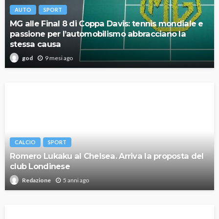
AUTO
SPORT
MG alle Final 8 di Coppa Davis: tennis mondiale e
passione per l’automobilismo abbracciano la
stessa causa
9 mesi ago
god
CALCIO
SPORT
Romero Lukaku al Chelsea. Arriva la proposta del
club Londinese
5 anni ago
Redazione