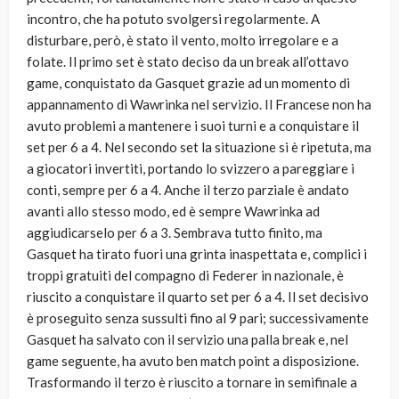
incontro, che ha potuto svolgersi regolarmente. A
disturbare, però, è stato il vento, molto irregolare e a
folate. Il primo set è stato deciso da un break all’ottavo
game, conquistato da Gasquet grazie ad un momento di
appannamento di Wawrinka nel servizio. Il Francese non ha
avuto problemi a mantenere i suoi turni e a conquistare il
set per 6 a 4. Nel secondo set la situazione si è ripetuta, ma
a giocatori invertiti, portando lo svizzero a pareggiare i
conti, sempre per 6 a 4. Anche il terzo parziale è andato
avanti allo stesso modo, ed è sempre Wawrinka ad
aggiudicarselo per 6 a 3. Sembrava tutto finito, ma
Gasquet ha tirato fuori una grinta inaspettata e, complici i
troppi gratuiti del compagno di Federer in nazionale, è
riuscito a conquistare il quarto set per 6 a 4. Il set decisivo
è proseguito senza sussulti fino al 9 pari; successivamente
Gasquet ha salvato con il servizio una palla break e, nel
game seguente, ha avuto ben match point a disposizione.
Trasformando il terzo è riuscito a tornare in semifinale a