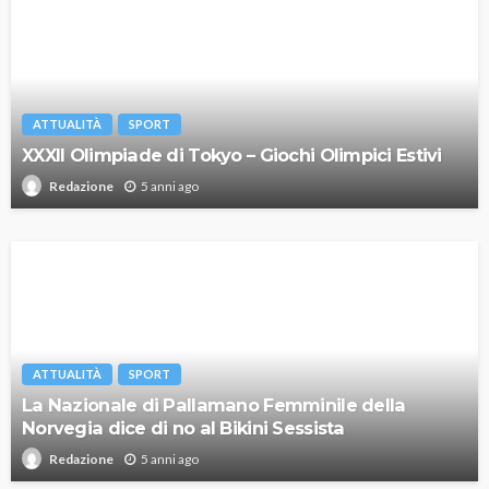
ATTUALITÀ
SPORT
XXXII Olimpiade di Tokyo – Giochi Olimpici Estivi
5 anni ago
Redazione
ATTUALITÀ
SPORT
La Nazionale di Pallamano Femminile della
Norvegia dice di no al Bikini Sessista
5 anni ago
Redazione