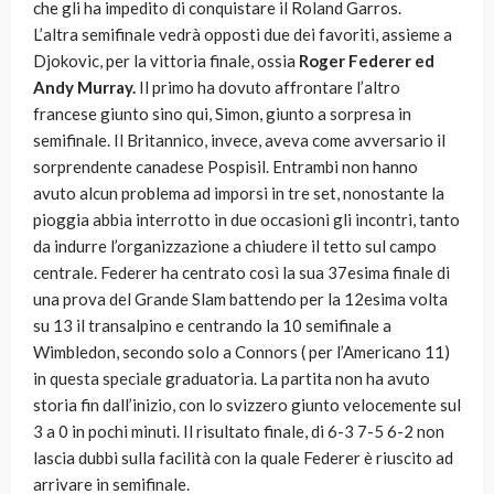
che gli ha impedito di conquistare il Roland Garros.
L’altra semifinale vedrà opposti due dei favoriti, assieme a
Djokovic, per la vittoria finale, ossia
Roger Federer ed
Andy Murray.
Il primo ha dovuto affrontare l’altro
francese giunto sino qui, Simon, giunto a sorpresa in
semifinale. Il Britannico, invece, aveva come avversario il
sorprendente canadese Pospisil. Entrambi non hanno
avuto alcun problema ad imporsi in tre set, nonostante la
pioggia abbia interrotto in due occasioni gli incontri, tanto
da indurre l’organizzazione a chiudere il tetto sul campo
centrale. Federer ha centrato così la sua 37esima finale di
una prova del Grande Slam battendo per la 12esima volta
su 13 il transalpino e centrando la 10 semifinale a
Wimbledon, secondo solo a Connors ( per l’Americano 11)
in questa speciale graduatoria. La partita non ha avuto
storia fin dall’inizio, con lo svizzero giunto velocemente sul
3 a 0 in pochi minuti. Il risultato finale, di 6-3 7-5 6-2 non
lascia dubbi sulla facilità con la quale Federer è riuscito ad
arrivare in semifinale.