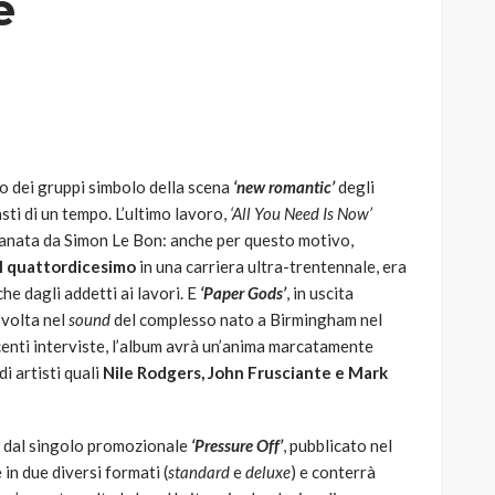
e
AUTO
SPORT
MG alle Final 8 di Coppa
o dei gruppi simbolo della scena
‘new romantic’
degli
Davis: tennis mondiale e
sti di un tempo. L’ultimo lavoro,
‘All You Need Is Now’
passione per
pitanata da Simon Le Bon: anche per questo motivo,
quale
l’automobilismo
il quattordicesimo
in una carriera ultra-trentennale, era
o prato
abbracciano la stessa causa
he dagli addetti ai lavori. E
‘Paper Gods’
, in uscita
svolta nel
sound
del complesso nato a Birmingham nel
785
582
god
9 mesi ago
centi interviste, l’album avrà un’anima marcatamente
i artisti quali
Nile Rodgers, John Frusciante e Mark
 dal singolo promozionale
‘Pressure Off’
, pubblicato nel
e in due diversi formati (
standard
e
deluxe
) e conterrà