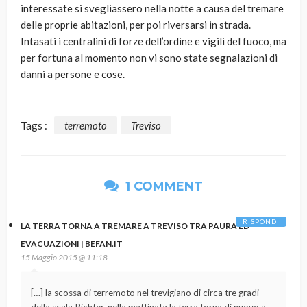
interessate si svegliassero nella notte a causa del tremare
delle proprie abitazioni, per poi riversarsi in strada.
Intasati i centralini di forze dell’ordine e vigili del fuoco, ma
per fortuna al momento non vi sono state segnalazioni di
danni a persone e cose.
Tags :
terremoto
Treviso
1 COMMENT
RISPONDI
LA TERRA TORNA A TREMARE A TREVISO TRA PAURA ED
EVACUAZIONI | BEFAN.IT
15 Maggio 2015 @ 11:18
[…] la scossa di terremoto nel trevigiano di circa tre gradi
della scala Richter, nella mattinata la terra torna di nuovo a