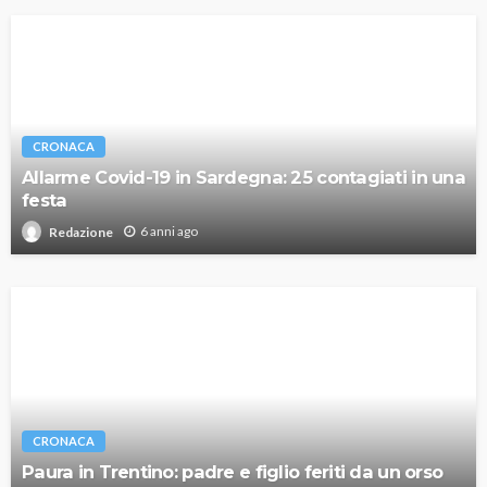
CRONACA
Allarme Covid-19 in Sardegna: 25 contagiati in una
festa
6 anni ago
Redazione
CRONACA
Paura in Trentino: padre e figlio feriti da un orso