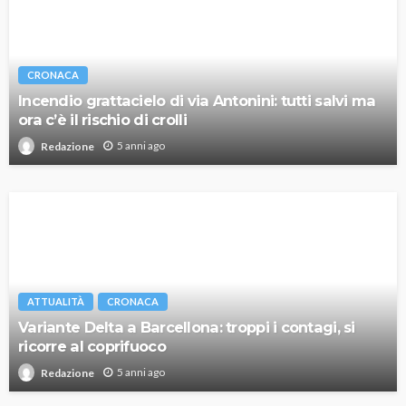
CRONACA
Incendio grattacielo di via Antonini: tutti salvi ma
ora c’è il rischio di crolli
5 anni ago
Redazione
ATTUALITÀ
CRONACA
Variante Delta a Barcellona: troppi i contagi, si
ricorre al coprifuoco
5 anni ago
Redazione