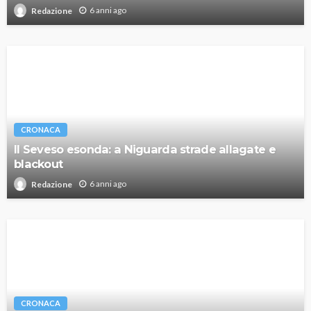
6 anni ago
Redazione
CRONACA
Il Seveso esonda: a Niguarda strade allagate e
blackout
6 anni ago
Redazione
CRONACA