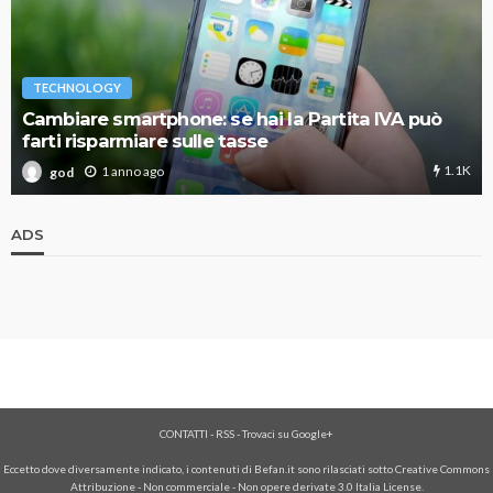
TECHNOLOGY
Cambiare smartphone: se hai la Partita IVA può
farti risparmiare sulle tasse
1.1K
1 anno ago
god
ADS
CONTATTI
-
RSS
-
Trovaci su Google+
Eccetto dove diversamente indicato, i contenuti di Befan.it sono rilasciati sotto Creative Commons
Attribuzione - Non commerciale - Non opere derivate 3.0 Italia License.