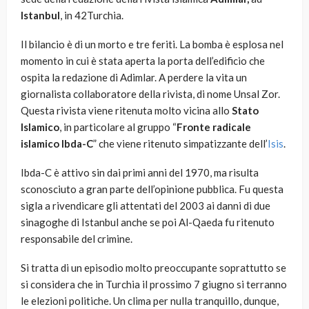
Istanbul
, in 42Turchia.
Il bilancio è di un morto e tre feriti. La bomba è esplosa nel
momento in cui è stata aperta la porta dell’edificio che
ospita la redazione di Adimlar. A perdere la vita un
giornalista collaboratore della rivista, di nome Unsal Zor.
Questa rivista viene ritenuta molto vicina allo
Stato
Islamico
, in particolare al gruppo “
Fronte radicale
islamico Ibda-C
” che viene ritenuto simpatizzante dell’
Isis
.
Ibda-C è attivo sin dai primi anni del 1970, ma risulta
sconosciuto a gran parte dell’opinione pubblica. Fu questa
sigla a rivendicare gli attentati del 2003 ai danni di due
sinagoghe di Istanbul anche se poi Al-Qaeda fu ritenuto
responsabile del crimine.
Si tratta di un episodio molto preoccupante soprattutto se
si considera che in Turchia il prossimo 7 giugno si terranno
le elezioni politiche. Un clima per nulla tranquillo, dunque,