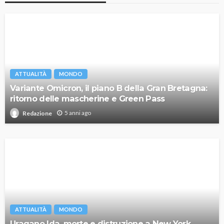
ATTUALITÀ
MONDO
Variante Omicron, il piano B della Gran Bretagna:
ritorno delle mascherine e Green Pass
5 anni ago
Redazione
ATTUALITÀ
MONDO
Uragano Ida, morte e distruzione a New York