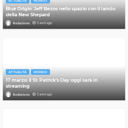
ATTUALITÀ
MONDO
Blue Origin: Jeff Bezos nello spazio con il lancio
della New Shepard
5 anni ago
Redazione
ATTUALITÀ
MONDO
17 marzo: il St. Patrick’s Day oggi sarà in
streaming
5 anni ago
Redazione