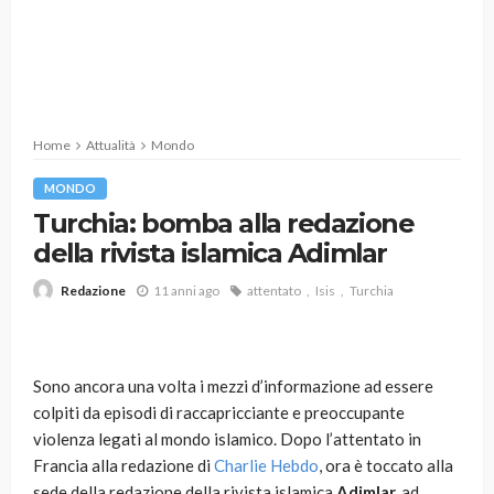
Home
Attualità
Mondo
MONDO
Turchia: bomba alla redazione
della rivista islamica Adimlar
11 anni ago
attentato
Isis
Turchia
Redazione
Sono ancora una volta i mezzi d’informazione ad essere
colpiti da episodi di raccapricciante e preoccupante
violenza legati al mondo islamico. Dopo l’attentato in
Francia alla redazione di
Charlie Hebdo
, ora è toccato alla
sede della redazione della rivista islamica
Adimlar,
ad