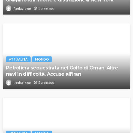
5 anni ago
Redazione
ATTUALITÀ
MONDO
Petroliera sequestrata nel Golfo di Oman. Altre
navi in difficoltà. Accuse all’Iran
5 anni ago
Redazione