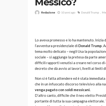
Messico?
Redazione
10 anni ago
Donald Trump
Me
Lo aveva promesso e lo ha mantenuto. Inizia da
l’avventura presidenziale di
Donald Trump
. 
VARIE
tema molto delicato – negli Usa la popolazione
Robot tagliaerba: 
sociale – si aggiunge la pretesa da parte ame
scegliere per il tu
difficili rapporti venutisi a creare nel corso d
decreto che dà avvio ai lavori, livelli ai limiti d
god
1 anno ago
Non si è fatta attendere ed è stata immediata 
che in un infuocato discorso televisivo alla n
venga pagato con soldi messicani.
D’altro canto, difficile che il neo eletto Pre
portante di tutta la sua campagna elettorale. T