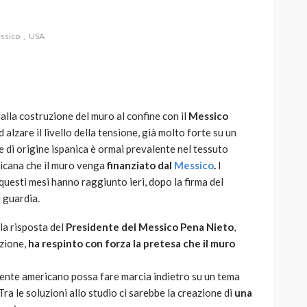
ssico
USA
AUTO
SPORT
MG alle Final 8 di Coppa
lla costruzione del muro al confine con il
Messico
Davis: tennis mondiale e
Ad alzare il livello della tensione, già molto forte su un
passione per
 di origine ispanica è ormai prevalente nel tessuto
quale
l’automobilismo
ricana che il muro venga
finanziato dal
Messico
.
I
o prato
abbracciano la stessa causa
i questi mesi hanno raggiunto ieri, dopo la firma del
i guardia.
786
583
god
9 mesi ago
la risposta del
Presidente del Messico Pena Nieto
,
azione,
ha respinto con forza la pretesa che il muro
sidente americano possa fare marcia indietro su un tema
ra le soluzioni allo studio ci sarebbe la creazione di
una