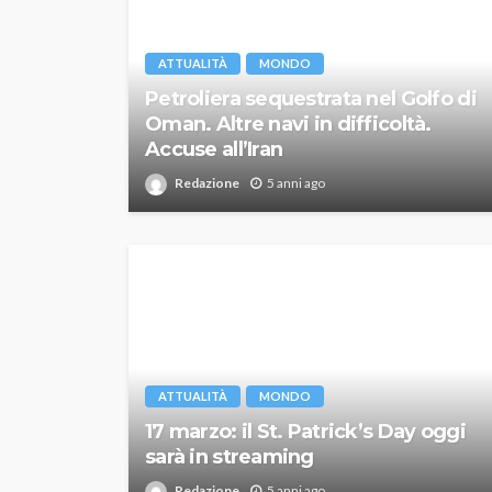
ATTUALITÀ
MONDO
Petroliera sequestrata nel Golfo di
Oman. Altre navi in difficoltà.
Accuse all’Iran
Redazione
5 anni ago
ATTUALITÀ
MONDO
17 marzo: il St. Patrick’s Day oggi
sarà in streaming
Redazione
5 anni ago