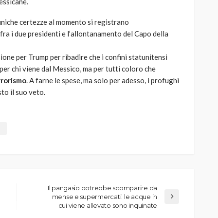
essicane.
 uniche certezze al momento si registrano
ra i due presidenti e l’allontanamento del Capo della
sione per Trump per ribadire che i confini statunitensi
per chi viene dal Messico, ma per tutti coloro che
rrorismo
. A farne le spese, ma solo per adesso, i profughi
to il suo veto.
Il pangasio potrebbe scomparire da
mense e supermercati: le acque in
cui viene allevato sono inquinate