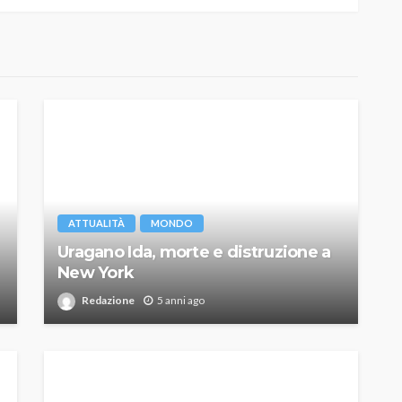
ATTUALITÀ
MONDO
Uragano Ida, morte e distruzione a
New York
Redazione
5 anni ago