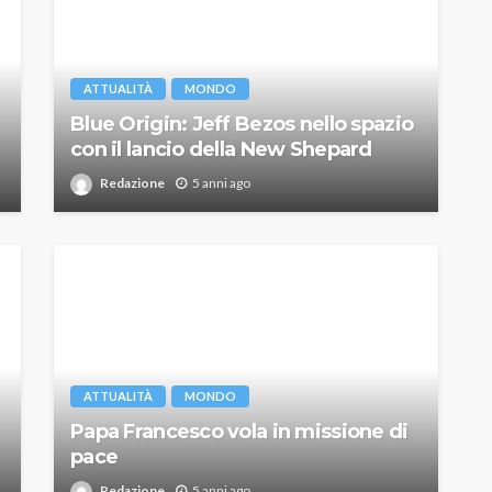
ATTUALITÀ
MONDO
Blue Origin: Jeff Bezos nello spazio
con il lancio della New Shepard
Redazione
5 anni ago
ATTUALITÀ
MONDO
Papa Francesco vola in missione di
pace
Redazione
5 anni ago