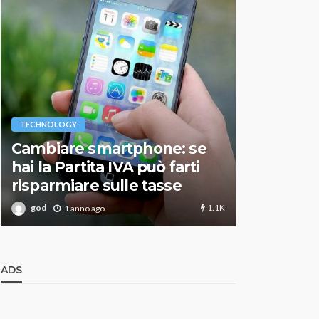
VARIE
TECHNOLOGY
Migliori r
Cambiare smartphone: se
guida agg
hai la Partita IVA può farti
scegliere
risparmiare sulle tasse
perfetto
1.1K
god
god
1 anno ago
1 an
ADS