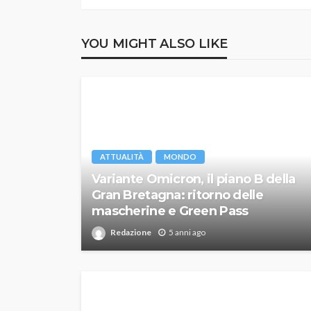
YOU MIGHT ALSO LIKE
ATTUALITÀ
MONDO
Variante Omicron, il piano B della
Gran Bretagna: ritorno delle
mascherine e Green Pass
Redazione
5 anni ago