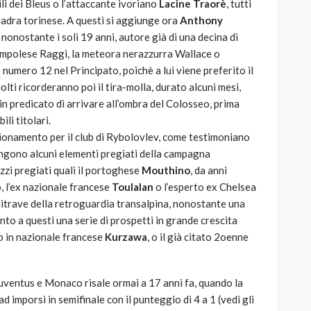
i dei Bleus o l’attaccante ivoriano
Lacine Traorè
, tutti
uadra torinese. A questi si aggiunge ora
Anthony
nonostante i soli 19 anni, autore già di una decina di
ex empolese Raggi, la meteora nerazzurra Wallace o
umero 12 nel Principato, poichè a lui viene preferito il
olti ricorderanno poi il tira-molla, durato alcuni mesi,
 in predicato di arrivare all’ombra del Colosseo, prima
li titolari.
ionamento per il club di Rybolovlev, come testimoniano
angono alcuni elementi pregiati della campagna
zzi pregiati quali il portoghese
Mouthino
, da anni
, l’ex nazionale francese
Toulalan
o l’esperto ex Chelsea
chitrave della retroguardia transalpina, nonostante una
nto a questi una serie di prospetti in grande crescita
to in nazionale francese
Kurzawa
, o il già citato 2oenne
uventus e Monaco risale ormai a 17 anni fa, quando la
ì ad imporsi in semifinale con il punteggio di 4 a 1 (vedi gli