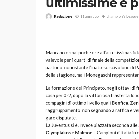
ultimissime e p
Redazione
11 anni ago
champion's League
Mancano ormai poche ore all’attesissima sfid
valevole per i quarti di finale della competizi
VARIE
partono, nonostante l’inatteso scivolone di P
Robot tagliaerba: 
della stagione, ma i Monegaschi rappresentano 
scegliere per il tu
La formazione del Principato, negli ottavi di fi
god
1 anno ago
casa per 0-2, dopo la vittoriosa trasferta lond
compagini di ottimo livello quali
Benfica
,
Zen
raggruppamento, non segnando a raffica è vero
gare disputate.
La Juventus si è, invece piazzata seconda alle s
Olympiakos
e
Malmoe
. I Campioni d’Italia in