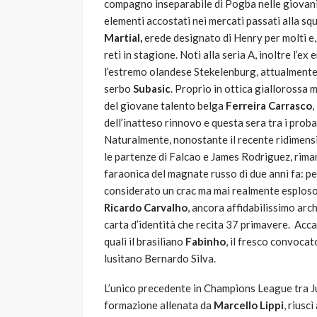
compagno inseparabile di Pogba nelle giovanil
elementi accostati nei mercati passati alla sq
Martial,
erede designato di Henry per molti e, 
reti in stagione. Noti alla seria A, inoltre l’
l’estremo olandese Stekelenburg, attualmente n
serbo
Subasic
. Proprio in ottica giallorossa m
del giovane talento belga
Ferreira Carrasco
,
dell’inatteso rinnovo e questa sera tra i probabi
Naturalmente, nonostante il recente ridimens
le partenze di Falcao e James Rodriguez, rim
faraonica del magnate russo di due anni fa: pe
considerato un crac ma mai realmente esploso
Ricardo Carvalho
, ancora affidabilissimo ar
carta d’identità che recita 37 primavere. Acca
quali il brasiliano
Fabinho
, il fresco convoca
lusitano Bernardo Silva.
L’unico precedente in Champions League tra J
formazione allenata da
Marcello
Lippi
, riusc