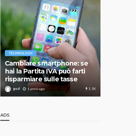
VARIE
TECHNOLOGY
Migliori r
Cambiare smartphone: se
guida agg
hai la Partita IVA può farti
scegliere
risparmiare sulle tasse
perfetto
1.1K
god
god
1 anno ago
1 an
ADS