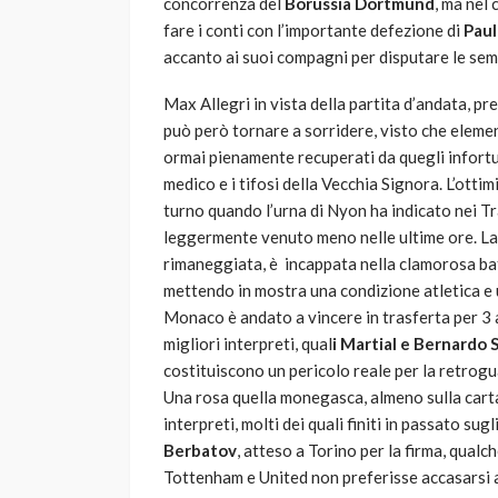
concorrenza del
Borussia
Dortmund
, ma nel
fare i conti con l’importante defezione di
Paul
accanto ai suoi compagni per disputare le sem
Max Allegri in vista della partita d’andata, pr
può però tornare a sorridere, visto che elem
ormai pienamente recuperati da quegli infortu
medico e i tifosi della Vecchia Signora. L’ottim
turno quando l’urna di Nyon ha indicato nei Tran
leggermente venuto meno nelle ultime ore. La
rimaneggiata, è incappata nella clamorosa bat
mettendo in mostra una condizione atletica e u
Monaco è andato a vincere in trasferta per 3 
migliori interpreti, qual
i Martial e
Bernardo
S
costituiscono un pericolo reale per la retrog
Una rosa quella monegasca, almeno sulla carta,
interpreti, molti dei quali finiti in passato sug
Berbatov
, atteso a Torino per la firma, qualc
Tottenham e United non preferisse accasarsi 