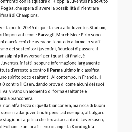
 confronto con la squadra di
Klopp
la Juventus ha dovuto
 Pogba
, che spera di avere la possibilità di rientrare
ifinali di Champions.
evista per le 20:45 di questa sera allo Juventus Stadium,
enti importanti come
Barzagli
,
Marchisio
e
Pirlo
sono
ni o acciacchi che avevano tenuto in allarme lo staff
ismo dei sostenitori juventini, fiduciosi di passare il
salpini gli avversari per i quarti di finale, è
 Juventus, infatti, seppure informazione largamente
tuta d’arresto a contro il
Parma
ultimo in classifica,
no spirito poco esaltanti. Al contempo, in Francia, il
a 0 contro il
Caen
, dando prova di come alcuni dei suoi
ilva
, vivano un momento di forma esaltante e
uardia bianconera.
 non all’altezza di quella bianconera, ma ricca di buoni
li stessi radar juventini. Si pensi, ad esempio, al bulgaro
he stagione fa, prima che l’ex attaccante di Leverkusen,
al Fulham; e ancora il centrocampista
Kondogbia