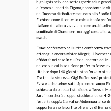
highlights nel video sotto) grazie ad un gran
all’epoca allenati da Tigana, nonostante la vit
nell’impresa di ribaltare maturato allo Stadio 
E’ chiaro come il contesto calcistico sia prof
Italiane che allora vivevano come un’abitudine,
semifinale di Champions, ma oggi come allora, 
match.
Come confermato nell’ultima conferenza stamp
attanaglia ancora mister Allegri; il Livornese
affidarsi: nel caso in cui l’ex allenatore del M
nel caso in cui la soluzione preferita fosse in
titolare dopo i 40 giorni di stop forzato ai qu
Tra i pali la sicurezza Gigi Buffon sarà prote
Evra e Lichtsteiner sui lati; a centrocampo Pi
schierato da trequartista dietro a Tevez e Mo
Jardim
cercherà di opporsi schierando un
4-2
l’esperta coppia Carvalho-Abdennour al centr
supporteranno le sortite offensive di Bernar