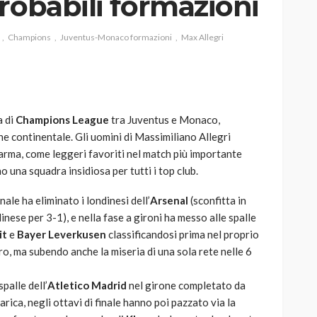
robabili formazioni
Champions
Juventus-Monaco formazioni
Max Allegri
AUTO
SPORT
MG alle Final 8 di Coppa
a di
Champions League
tra Juventus e Monaco,
Davis: tennis mondiale e
one continentale. Gli uomini di Massimiliano Allegri
passione per
arma, come leggeri favoriti nel match più importante
quale
l’automobilismo
una squadra insidiosa per tutti i top club.
o prato
abbracciano la stessa causa
nale ha eliminato i londinesi dell’
Arsenal
(sconfitta in
791
587
god
9 mesi ago
inese per 3-1), e nella fase a gironi ha messo alle spalle
it
e
Bayer
Leverkusen
classificandosi prima nel proprio
, ma subendo anche la miseria di una sola rete nelle 6
palle dell’
Atletico
Madrid
nel girone completato da
 carica, negli ottavi di finale hanno poi pazzato via la