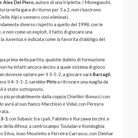
de
Alex Del Piero
, autore di una tripletta. I Monegaschi,
toria nella gara di ritorno per 3 a 2, non riuscirono
Delle Alpi e vennero così eliminati.
ondamente diverso rispetto a quello del 1998, con le
 e non come un exploit, il fatto di giocare una
la Juventus è indicata come la favorita d’obbligo del
a prima della partita, qualche dubbio di formazione
 non ha infatti ancora deciso a quale sistema di gioco
ilan dovesse optare per il 3-5-2, a giocare sarà
Barzagli
,
vece il 4-3-1-2, sarebbe
Pirlo
a ritrovare una maglia da
ali è stato sottoposto.
tto più probabilmente dalla coppia Chiellini-Bonucci con
rlo avrà al suo fianco Marchisio e Vidal, con Pereyra
rata.
-3-1
con Subasic tra i pali, Fabinho e Kurzawa terzini, e
o della difesa; a centrocampo Toulalan e Kondogbia
do Silva, Joao Moutinho e Ferreira Carrasco, con Dimitar