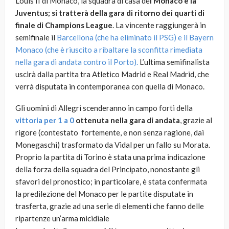
Louis II di Monaco, la squadra di casa de
l Monaco e la
Juventus; si tratterà della
gara di ritorno dei quarti di
finale di Champions League
. La vincente raggiungerà in
semifinale il
Barcellona (che ha eliminato il PSG) e il Bayern
Monaco (che è riuscito a ribaltare la sconfitta rimediata
nella gara di andata contro il Porto).
L’ultima semifinalista
uscirà dalla partita tra Atletico Madrid e Real Madrid, che
verrà disputata in contemporanea con quella di Monaco.
Gli uomini di Allegri scenderanno in campo forti della
vittoria per 1 a 0
ottenuta nella gara di andata
, grazie al
rigore (contestato fortemente, e non senza ragione, dai
Monegaschi) trasformato da Vidal per un fallo su Morata.
Proprio la partita di Torino è stata una prima indicazione
della forza della squadra del Principato, nonostante gli
sfavori del pronostico; in particolare, è stata confermata
la predilezione del Monaco per le partite disputate in
trasferta, grazie ad una serie di elementi che fanno delle
ripartenze un’arma micidiale