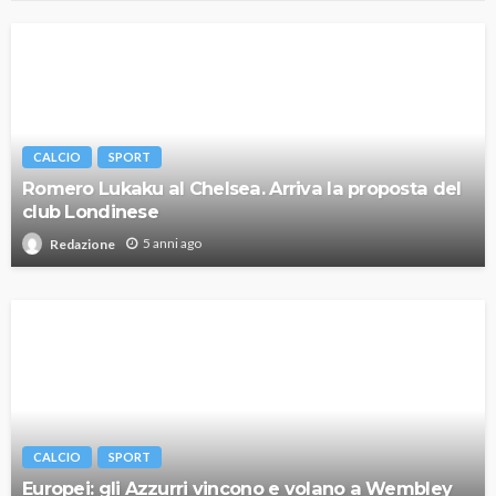
CALCIO
SPORT
Romero Lukaku al Chelsea. Arriva la proposta del
club Londinese
5 anni ago
Redazione
CALCIO
SPORT
Europei: gli Azzurri vincono e volano a Wembley