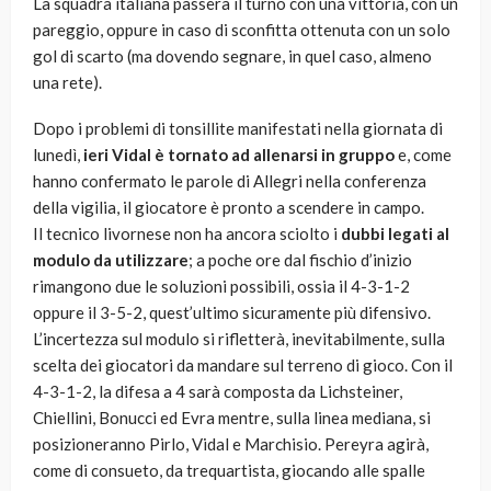
La squadra italiana passerà il turno con una vittoria, con un
pareggio, oppure in caso di sconfitta ottenuta con un solo
gol di scarto (ma dovendo segnare, in quel caso, almeno
una rete).
Dopo i problemi di tonsillite manifestati nella giornata di
lunedì,
ieri Vidal è tornato ad allenarsi in gruppo
e, come
hanno confermato le parole di Allegri nella conferenza
della vigilia, il giocatore è pronto a scendere in campo.
Il tecnico livornese non ha ancora sciolto i
dubbi legati al
modulo da utilizzare
; a poche ore dal fischio d’inizio
rimangono due le soluzioni possibili, ossia il 4-3-1-2
oppure il 3-5-2, quest’ultimo sicuramente più difensivo.
L’incertezza sul modulo si rifletterà, inevitabilmente, sulla
scelta dei giocatori da mandare sul terreno di gioco. Con il
4-3-1-2, la difesa a 4 sarà composta da Lichsteiner,
Chiellini, Bonucci ed Evra mentre, sulla linea mediana, si
posizioneranno Pirlo, Vidal e Marchisio. Pereyra agirà,
come di consueto, da trequartista, giocando alle spalle