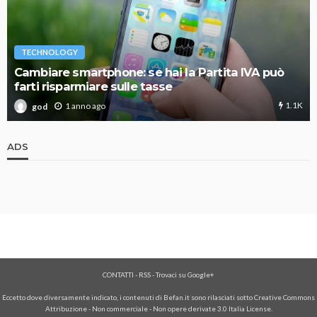
TECHNOLOGY
Cambiare smartphone: se hai la Partita IVA può
farti risparmiare sulle tasse
1.1K
1 anno ago
god
ADS
CONTATTI
-
RSS
-
Trovaci su Google+
Eccetto dove diversamente indicato, i contenuti di Befan.it sono rilasciati sotto Creative Commons
Attribuzione - Non commerciale - Non opere derivate 3.0 Italia License.