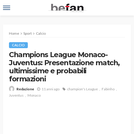
Home
Sport
Calcio
CALCIO
Champions League Monaco-
Juventus: Presentazione match,
ultimissime e probabili
formazioni
11 anni ago
champion's League
Fabinho
Redazione
Juventus
Monaco