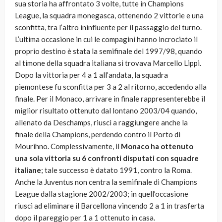
sua storia ha affrontato 3 volte, tutte in Champions
League, la squadra monegasca, ottenendo 2 vittorie e una
sconfitta, tra l’altro ininfluente per il passaggio del turno.
L’ultima occasione in cui le compagini hanno incrociato il
proprio destino è stata la semifinale del 1997/98, quando
al timone della squadra italiana si trovava Marcello Lippi.
Dopo la vittoria per 4 a 1 all’andata, la squadra
piemontese fu sconfitta per 3 a 2 al ritorno, accedendo alla
finale. Per il Monaco, arrivare in finale rappresenterebbe il
miglior risultato ottenuto dal lontano 2003/04 quando,
allenato da Deschamps, riuscì a raggiungere anche la
finale della Champions, perdendo contro il Porto di
Mourihno. Complessivamente, il
Monaco
ha ottenuto
una sola vittoria su 6 confronti disputati con squadre
italiane
; tale successo è datato 1991, contro la Roma.
Anche la Juventus non centra la semifinale di Champions
League dalla stagione 2002/2003; in quell’occasione
riuscì ad eliminare il Barcellona vincendo 2 a 1 in trasferta
dopo il pareggio per 1 a 1 ottenuto in casa.