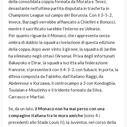
della consolidata coppia formata da Morata e Tevez,
devastante nell’ultima partita disputata in trasferta in
Champions League sul campo del Borussia. Con il 3-5-2,
invece, Barzagli verrebbe affiancato a Chiellini e Bonucci,
mentre il sacrificato sarebbe l’interno ex Udinese.
Per quanto riguarda il Monaco, che rappresenta senza
ombra di dubbio la squadra rivelazione di questa edizione
della coppa, dopo aver vinto il girone, la squadra di Jardim
ha eliminato negli ottavi l’Arsenal. Priva degli infortunati
Bakayoko e Dirar, la squadra iscritta alla federazione
francese, si presenterà con il 4-3-3, con Subacic in porta, la
difesa composta da Fabinho, dall’italiano Raggi, da
Abdennour e Kurzawa, il centrocampo a 3 con Kondogbia,
Toulalan e Moutinho e il tridente formato da Silva,
Carrasco e Martial.
Se, da un lato,
il Monaco non ha mai perso con una
compagine italiana tra le mura amiche
(sono 4 i
precedenti allo Stade Louis II), la Juventus, nel corso della