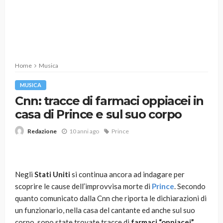
Home
Musica
MUSICA
Cnn: tracce di farmaci oppiacei in
casa di Prince e sul suo corpo
10 anni ago
Prince
Redazione
Negli
Stati Uniti
si continua ancora ad indagare per
scoprire le cause dell’improvvisa morte di
Prince
. Secondo
quanto comunicato dalla Cnn che riporta le dichiarazioni di
un funzionario, nella casa del cantante ed anche sul suo
corpo, sono state trovate tracce di
farmaci “oppiacei”
,