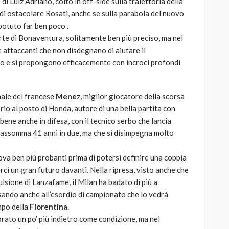
 Luiz Adriano, colto in off-side sulla traiettoria della
di ostacolare Rosati, anche se sulla parabola del nuovo
potuto far ben poco .
rte di Bonaventura, solitamente ben più preciso, ma nel
 attaccanti che non disdegnano di aiutare il
do e si propongono efficacemente con incroci profondi
nale del francese
Mene
z, miglior giocatore della scorsa
io al posto di Honda, autore di una bella partita con
a bene anche in difesa, con il tecnico serbo che lancia
e assomma 41 anni in due, ma che si disimpegna molto
va ben più probanti prima di potersi definire una coppia
ci un gran futuro davanti. Nella ripresa, visto anche che
pulsione di Lanzafame, il Milan ha badato di più a
nsando anche all’esordio di campionato che lo vedrà
mpo della
Fiorentina
.
rato un po’ più indietro come condizione, ma nel