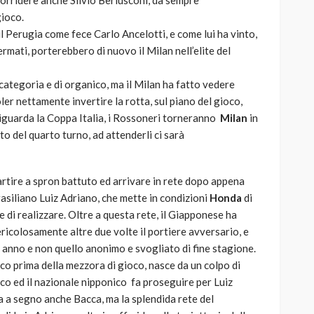
rridere anche Silvio Berlusconi, da sempre
gioco.
l Perugia come fece Carlo Ancelotti, e come lui ha vinto,
mati, porterebbero di nuovo il Milan nell’elite del
categoria e di organico, ma il Milan ha fatto vedere
ler nettamente invertire la rotta, sul piano del gioco,
riguarda la Coppa Italia, i Rossoneri torneranno
Milan
in
o del quarto turno, ad attenderli ci sarà
artire a spron battuto ed arrivare in rete dopo appena
brasiliano Luiz Adriano, che mette in condizioni
Honda
di
e di realizzare. Oltre a questa rete, il Giapponese ha
icolosamente altre due volte il portiere avversario, e
 anno e non quello anonimo e svogliato di fine stagione.
co prima della mezzora di gioco, nasce da un colpo di
co ed il nazionale nipponico fa proseguire per Luiz
a a segno anche Bacca, ma la splendida rete del