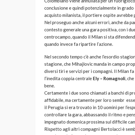
Colombiano viene annullata per un fuorigioco di
conclusione e quindi potenzialmente in grado 
acquisto milanista, il portiere ospite avrebbe 
Nel proseguo anche alcuni errori, anche da pa
contesto generale una gara positiva, con i due
centrocampo, quando il Milan si sta difenden
quando invece fa ripartire l’azione.
Nel secondo tempo c’è anche l’esordio stagio
stagione, che Mihajlovic manda in campo propr
diversi tiri e servizi per i compagni. Il Milan f
l’inedita coppia centrale
Ely – Romagnoli
, ch
bene.
Certamente i due sono chiamati a banchi di pro
affidabile, ma certamente per loro sembr esser
il Perugia si era trovato in 10 uomini per l’es
controllare la gara, abbassando il ritmo e pe
impegnato domenica prossima sul difficile ca
Rispetto agli altri compagni Bertolacci è semb