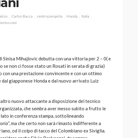
iani
alcio
Carlos Bacca
centrocampista
Honda
Italia
 Berlusconi
AUTO
SPORT
MG alle Final 8 di Coppa
Davis: tennis mondiale e
i Sinisa Mihajlovic debutta con una vittoria per 2 – 0( e
passione per
o se non ci fosse stato un Rosati in serata di grazia)
quale
l’automobilismo
tto con una prestazione convincente e con un ottimo
o prato
abbracciano la stessa causa
te dal giapponese Honda e dal nuovo arrivato Luiz
784
581
god
9 mesi ago
 l’altro nuovo attaccante a disposizione del tecnico
rganizzata, che sembra aver messo subito a frutto le
parlato in conferenza stampa, sottolineando
toria
“, ma che certo non sarà rimasto indifferente a
iano, od il colpo di tacco del Colombiano ex Siviglia.