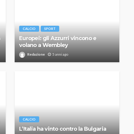
CALCIO
SPORT
a
Europei: gli Azzurri vincono e
volano a Wembley
Redazione
5 anni ago
CALCIO
L’Italia ha vinto contro la Bulgaria