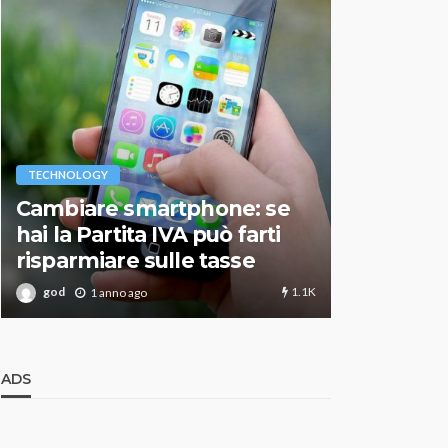
VARIE
TECHNOLOGY
Migliori r
Cambiare smartphone: se
guida agg
hai la Partita IVA può farti
scegliere
risparmiare sulle tasse
perfetto
1.1K
god
god
1 anno ago
1 an
ADS