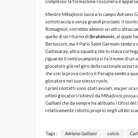
complesso la formazione rossonera è apparsa
Mentre Mihajlovic lavora in campo Adriano Gal
sottotraccia e senza grandi proclami. Il tecni
Romagnoli, vorrebbe almeno un altro attaccan
quello di un ritorno di
Ibrahimovic
, al quale 
Berlusconi, ma il Paris Saint Germain sembra a
Galtasaray, altra squadra che lo stava cortegg
riguarda il centrocampista si fa il nome di un 
giocatore già nel giro della nazionale azzurra
che con la prova contro il Perugia sembra quasi
giocatore nel suo stesso ruolo.
I primi contatti sono stati avviati, ma per ora n
ultimi giocatori richiesti da Mihajlovic possa 
Galliani che da sempre ha abituato i tifosi del
relativamente ridotto proprio negli ultimi scam
Tags :
Adriano Galliani
calcio
Car