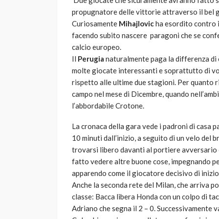
Due giocate che sicuramente avranno fatto so
propugnatore delle vittorie attraverso il bel 
Curiosamente
Mihajlovic
ha esordito contro i
facendo subito nascere paragoni che se confer
calcio europeo.
Il
Perugia
naturalmente paga la differenza di 
molte giocate interessanti e soprattutto di vo
rispetto alle ultime due stagioni. Per quanto 
campo nel mese di Dicembre, quando nell’ambit
l’abbordabile Crotone.
La cronaca della gara vede i padroni di casa p
10 minuti dall’inizio, a seguito di un velo del 
trovarsi libero davanti al portiere avversario 
fatto vedere altre buone cose, impegnando per
apparendo come il giocatore decisivo di inizio
Anche la seconda rete del Milan, che arriva po
classe: Bacca libera Honda con un colpo di tac
Adriano che segna il 2 – 0. Successivamente v