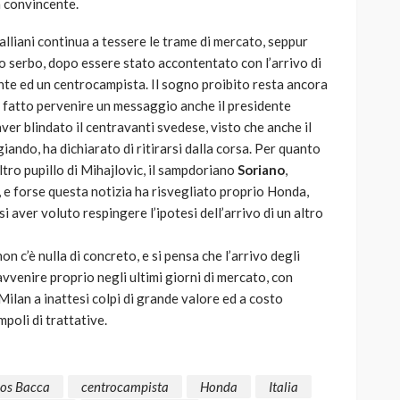
 convincente.
liani continua a tessere le trame di mercato, seppur
co serbo, dopo essere stato accontentato con l’arrivo di
te ed un centrocampista. Il sogno proibito resta ancora
ha fatto pervenire un messaggio anche il presidente
ver blindato il centravanti svedese, visto che anche il
iando, ha dichiarato di ritirarsi dalla corsa. Per quanto
altro pupillo di Mihajlovic, il sampdoriano
Soriano
,
, e forse questa notizia ha risvegliato proprio Honda,
 aver voluto respingere l’ipotesi dell’arrivo di un altro
on c’è nulla di concreto, e si pensa che l’arrivo degli
avvenire proprio negli ultimi giorni di mercato, con
 Milan a inattesi colpi di grande valore ed a costo
poli di trattative.
los Bacca
centrocampista
Honda
Italia