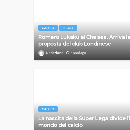
CALCIO
SPORT
Romero Lukaku al Chelsea. Arriva l
proposta del club Londinese
Redazione
5 anni ago
CALCIO
La nascita della Super Lega divide il
mondo del calcio