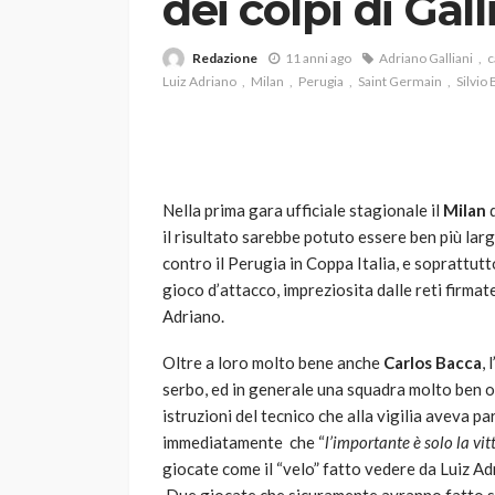
dei colpi di Gall
Redazione
11 anni ago
Adriano Galliani
c
Luiz Adriano
Milan
Perugia
Saint Germain
Silvio
Nella prima gara ufficiale stagionale il
Milan
d
VARIE
il risultato sarebbe potuto essere ben più larg
Robot tagliaerba: 
contro il Perugia in Coppa Italia, e soprattu
scegliere per il tu
gioco d’attacco, impreziosita dalle reti firma
Adriano.
god
1 anno ago
Oltre a loro molto bene anche
Carlos Bacca
,
serbo, ed in generale una squadra molto ben o
istruzioni del tecnico che alla vigilia aveva 
immediatamente che “
l’importante è solo la vit
giocate come il “velo” fatto vedere da Luiz Adr