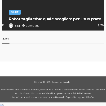
VARIE
Robot tagliaerba: quale scegliere per il tuo prato
786
1 anno ago
god
ADS
CONTATTI
-
RSS
-
Trovaci su Google+
Eccetto dove diversamente indicato, i contenuti di Befan.it sono rilasciati sotto Creative Commons
Attribuzione - Non commerciale - Non opere derivate 3.0 Italia License.
Ulteriori permessi possono essere richiesti usando l'
apposita pagina
- © befan.it