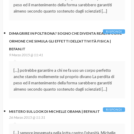
peso ed il mantenimento della forma sarebbero garantiti
almeno secondo quanto sostenuto dagli scienziati […]
RISPONDI
DIMAGRIRE IN POLTRONA? SOGNO CHE DIVENTA REALTÀ CON L’
ORMONE CHE SIMULA GLI EFFETTI DELL’ATTIVITÀ FISICA |
BEFAN.IT
9 Marzo 2015 @ 11:41
[…] potrebbe garantire a chi ne fa uso un corpo perfetto
anche stando mollemente sul proprio divano La perdita di
peso ed il mantenimento della forma sarebbero garantiti
almeno secondo quanto sostenuto dagli scienziati […]
RISPONDI
MISTERO SUL LOOK DI MICHELLE OBAMA | BEFAN.IT
26 Marzo 2015 @ 11:31
[…] sempre impegnata nella lotta contro l’obesità, Michelle