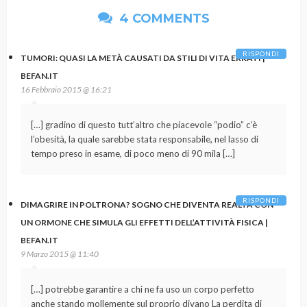
4 COMMENTS
RISPONDI
TUMORI: QUASI LA METÀ CAUSATI DA STILI DI VITA ERRATI |
BEFAN.IT
16 Febbraio 2015 @ 16:21
[…] gradino di questo tutt’altro che piacevole “podio” c’è
l’obesità, la quale sarebbe stata responsabile, nel lasso di
tempo preso in esame, di poco meno di 90 mila […]
RISPONDI
DIMAGRIRE IN POLTRONA? SOGNO CHE DIVENTA REALTÀ CON
UN ORMONE CHE SIMULA GLI EFFETTI DELL’ATTIVITÀ FISICA |
BEFAN.IT
9 Marzo 2015 @ 11:40
[…] potrebbe garantire a chi ne fa uso un corpo perfetto
anche stando mollemente sul proprio divano La perdita di