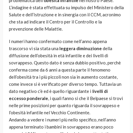
problematica dell’
obesità infantile
nel nostro Paese.
L’indagine è stata effettuata su impulso del Ministero della
Salute e dell’Istruzione e in sinergia con il CCM, acronimo
che sta ad indicare il Centro per il Controllo e la
prevenzione delle Malattie.
I numeri hanno confermato come nell’anno appena
trascorso vi sia stata una
leggera diminuzione
della
diffusione dell’obesità in età infantile e dei livelli di
sovrappeso. Questo dato è senza dubbio positivo, perchè
conferma come da 6 anni a questa parte il fenomeno
dell’obesità tra i più piccoli non sia in aumento costante,
come invece si è verificato per diverso tempo. Tuttavia un
dato negativo c’è ed è quello riguardante i l
ivelli di
eccesso ponderale
, i quali fanno si che il Belpaese si trovi
nelle prime posizioni per quanto riguarda il sovrappeso e
l’obesità infantile nel Vecchio Continente.
Andando a vedere i numeri più nello specifico, nell’anno
appena terminato i bambini in sovrappeso erano poco