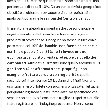
meno del 21%, mentre quelli obesi si sono attestati su una
percentuale di circa il 10%. Da un punto di vista geografico
obesità e problemi di sovrappeso si sono registrati in
modo particolare nelle
regioni del Centro e del Sud
.
In merito alle abitudini alimentari che possono incidere
negativamente sulla forma fisica fino a far sorgere i
problemi di sovrappeso, l’indagine ha messo in luce come
poco meno del 1
0% dei bambini non faccia colazione la
mattina e poco più del 31% ne fa invece una non
equilibrata dal punto di vista proteico e da quello dei
carboidrati
. Altri dati allarmanti sono quello secondo cui 1
genitore su 4 ha affermato che i propri figli non
mangiano frutta e verdura con regolarità
e quello
secondo cui 4 genitori su 10 lasciano che i figli facciano
uso giornaliero di bibite con zucchero o gassate. Tuttavia,
per quanto riguarda quest’ultimo dato, va specificato che
seppur non positivo è comunque migliore rispetto a quello
fatto registrare nell’indagine precedente. Non vi sono