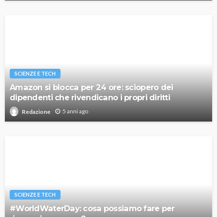
SCIENZE E TECH
Amazon si blocca per 24 ore: sciopero dei
dipendenti che rivendicano i propri diritti
5 anni ago
Redazione
SCIENZE E TECH
#WorldWaterDay: cosa possiamo fare per