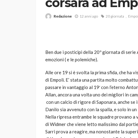
corsara ad Emp
Redazione
12 anni ago
20 giornata
Empol
Ben due i posticipi della 20º giornata di seri
emozioni ( e le polemiche).
VARIE
Robot tagliaerba: 
Alle ore 19 si è svolta la prima sfida, che ha v
scegliere per il tu
di Empoli. E’ stata una partita molto combattu
passare in vantaggio al 19′ con l’eterno Anton
god
1 anno ago
Allan, ancora una volta uno dei migliori in ca
con un calcio di rigore di Saponara, anche se 
Danilo sia avvenuto con la spalla, e solo in u
Nella ripresa entrambe le squadre provano a vin
di Widmer che viene letto malissimo dal portie
Sarri prova a reagire, ma nonostante la superi