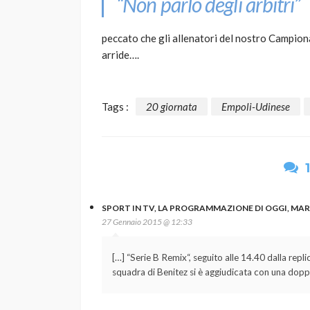
“Non parlo degli arbitri”
peccato che gli allenatori del nostro Campionat
arride….
Tags :
20 giornata
Empoli-Udinese
SPORT IN TV, LA PROGRAMMAZIONE DI OGGI, MART
27 Gennaio 2015 @ 12:33
[…] “Serie B Remix“, seguito alle 14.40 dalla repli
squadra di Benitez si è aggiudicata con una dopp