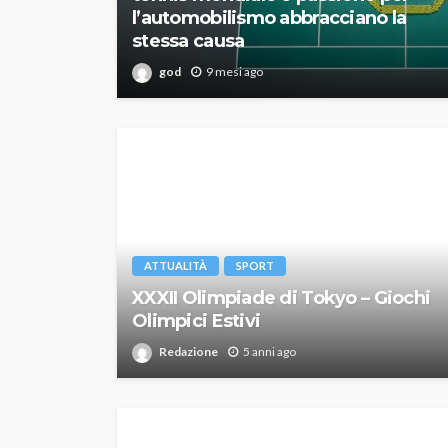
l’automobilismo abbracciano la
stessa causa
god
9 mesi ago
ATTUALITÀ
SPORT
XXXII Olimpiade di Tokyo – Giochi
Olimpici Estivi
Redazione
5 anni ago