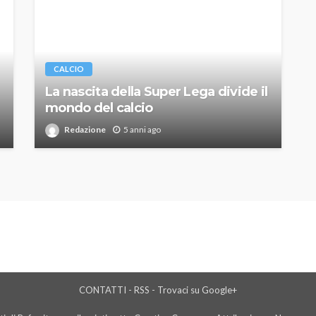
CALCIO
La nascita della Super Lega divide il
mondo del calcio
Redazione
5 anni ago
CONTATTI
-
RSS
-
Trovaci su Google+