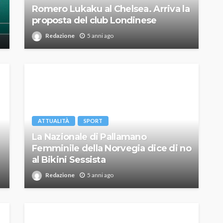
Romero Lukaku al Chelsea. Arriva la
proposta del club Londinese
Redazione
5 anni ago
ATTUALITÀ
SPORT
La Nazionale di Pallamano
Femminile della Norvegia dice di no
al Bikini Sessista
Redazione
5 anni ago