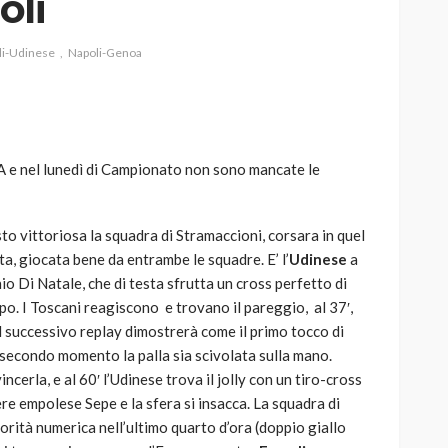
oli
i-Udinese
Napoli-Genoa
AUTO
SPORT
MG alle Final 8 di Coppa
e A e nel lunedì di Campionato non sono mancate le
Davis: tennis mondiale e
passione per
quale
l’automobilismo
isto vittoriosa la squadra di Stramaccioni, corsara in quel
o prato
abbracciano la stessa causa
ta, giocata bene da entrambe le squadre. E’ l’
Udinese
a
io Di Natale, che di testa sfrutta un cross perfetto di
784
581
god
9 mesi ago
mpo. I Toscani reagiscono e trovano il pareggio, al 37′,
il successivo replay dimostrerà come il primo tocco di
n secondo momento la palla sia scivolata sulla mano.
cerla, e al 60′ l’Udinese trova il jolly con un tiro-cross
re empolese Sepe e la sfera si insacca. La squadra di
orità numerica nell’ultimo quarto d’ora (doppio giallo