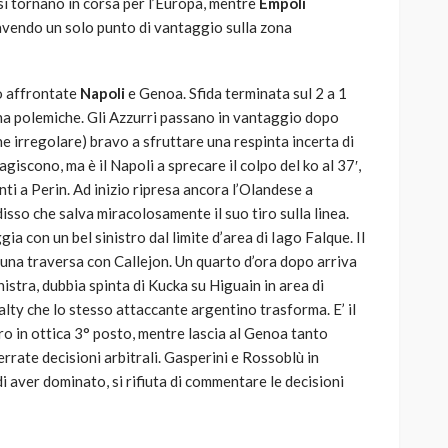
osi tornano in corsa per l’Europa, mentre
Empoli
avendo un solo punto di vantaggio sulla zona
no affrontate
Napoli
e Genoa. Sfida terminata sul 2 a 1
 una polemiche. Gli Azzurri passano in vantaggio dopo
ne irregolare) bravo a sfruttare una respinta incerta di
agiscono, ma è il Napoli a sprecare il colpo del ko al 37′,
i a Perin. Ad inizio ripresa ancora l’Olandese a
isso che salva miracolosamente il suo tiro sulla linea.
ia con un bel sinistro dal limite d’area di Iago Falque. Il
 una traversa con Callejon. Un quarto d’ora dopo arriva
inistra, dubbia spinta di Kucka su Higuain in area di
alty che lo stesso attaccante argentino trasforma. E’ il
’oro in ottica 3° posto, mentre lascia al Genoa tanto
errate decisioni arbitrali. Gasperini e Rossoblù in
 aver dominato, si rifiuta di commentare le decisioni