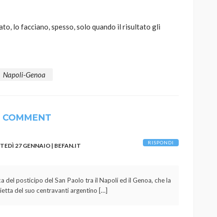
o, lo facciano, spesso, solo quando il risultato gli
Napoli-Genoa
1 COMMENT
RISPONDI
EDÌ 27 GENNAIO | BEFAN.IT
ca del posticipo del San Paolo tra il Napoli ed il Genoa, che la
ietta del suo centravanti argentino […]