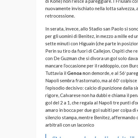
di Kone) non riesce a pareggiare. I Friulani c
nuovamente invischiato nella lotta salvezza, 
retrocessione.
In serata, invece, allo Stadio san Paolo si so
per gli uomini di Benitez, in mezzo a mille ed
sette minuti con Higuain (che parte in posizio
Perin su tiro da fuori di Callejon. Ospiti che re
con De Guzman che si divora un gol solo davant
mancare l’occasione per il raddoppio, con Burd
Tuttavia il
Genoa n
on demorde, e al 56′ paregg
Napoli sembra frastornato, ma al 60′ colpisce
l’episodio decisivo: calcio di punizione dalla s
rigore, Calvarese non ha dubbi e chiama il pen
gol del 2 a 1, che regala al Napoli tre punti d
amaro in bocca per due gol subiti per colpa di 
silenzio stampa, mentre Benitez, affermando di
arbitrali con un laconico