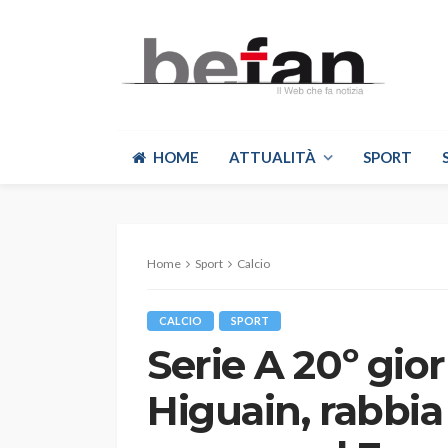
HOME
ATTUALITÀ
SPORT
Home
Sport
Calcio
CALCIO
SPORT
Serie A 20º gio
Higuain, rabbi