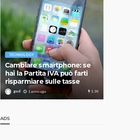
VARIE
TECHNOLOGY
Migliori r
Cambiare smartphone: se
guida agg
hai la Partita IVA può farti
scegliere
risparmiare sulle tasse
perfetto
1.1K
god
god
1 anno ago
1 an
ADS