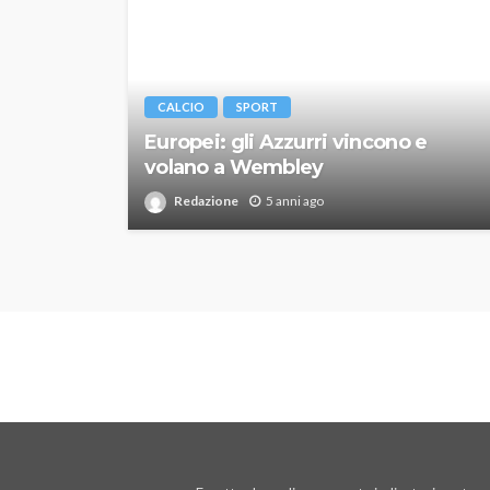
CALCIO
SPORT
Europei: gli Azzurri vincono e
volano a Wembley
Redazione
5 anni ago