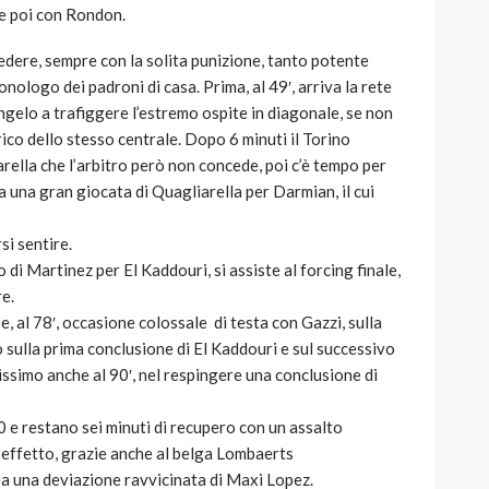
 e poi con Rondon.
 vedere, sempre con la solita punizione, tanto potente
onologo dei padroni di casa. Prima, al 49′, arriva la rete
’angelo a trafiggere l’estremo ospite in diagonale, se non
ico dello stesso centrale. Dopo 6 minuti il Torino
rella che l’arbitro però non concede, poi c’è tempo per
 una gran giocata di Quagliarella per Darmian, il cui
si sentire.
di Martinez per El Kaddouri, si assiste al forcing finale,
re.
 e, al 78′, occasione colossale di testa con Gazzi, sulla
 sulla prima conclusione di El Kaddouri e sul successivo
ssimo anche al 90′, nel respingere una conclusione di
-0 e restano sei minuti di recupero con un assalto
 effetto, grazie anche al belga Lombaerts
nea una deviazione ravvicinata di Maxi Lopez.