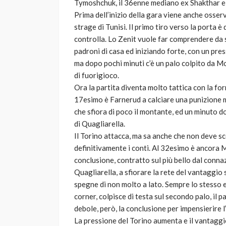
Tymoshchuk, il 36enne mediano ex Shakthar 
Prima dell’inizio della gara viene anche osserv
strage di Tunisi. Il primo tiro verso la porta è
controlla. Lo Zenit vuole far comprendere da s
padroni di casa ed iniziando forte, con un pres
ma dopo pochi minuti c’è un palo colpito da Mo
di fuorigioco.
Ora la partita diventa molto tattica con la for
17esimo è Farnerud a calciare una punizione m
che sfiora di poco il montante, ed un minuto do
di Quagliarella.
Il Torino attacca, ma sa anche che non deve s
definitivamente i conti. Al 32esimo è ancora M
conclusione, contratto sul più bello dal conna
Quagliarella, a sfiorare la rete del vantaggio s
spegne di non molto a lato. Sempre lo stesso e
corner, colpisce di testa sul secondo palo, il 
debole, però, la conclusione per impensierire 
La pressione del Torino aumenta e il vantaggi