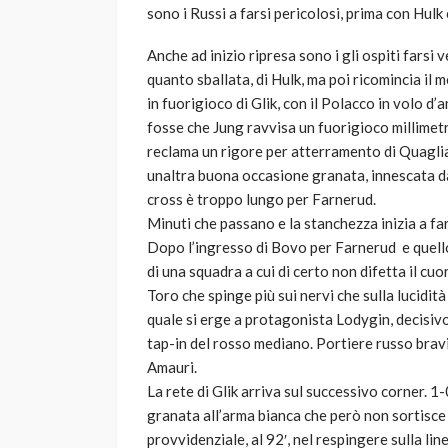
sono i Russi a farsi pericolosi, prima con Hulk
Anche ad inizio ripresa sono i gli ospiti farsi
quanto sballata, di Hulk, ma poi ricomincia il m
in fuorigioco di Glik, con il Polacco in volo d
fosse che Jung ravvisa un fuorigioco millimetr
reclama un rigore per atterramento di Quaglia
unaltra buona occasione granata, innescata da
cross è troppo lungo per Farnerud.
Minuti che passano e la stanchezza inizia a far
Dopo l’ingresso di Bovo per Farnerud e quello 
di una squadra a cui di certo non difetta il cuo
Toro che spinge più sui nervi che sulla lucidità
quale si erge a protagonista Lodygin, decisivo
tap-in del rosso mediano. Portiere russo bravi
Amauri.
La rete di Glik arriva sul successivo corner. 1
granata all’arma bianca che però non sortisce
provvidenziale, al 92′, nel respingere sulla li