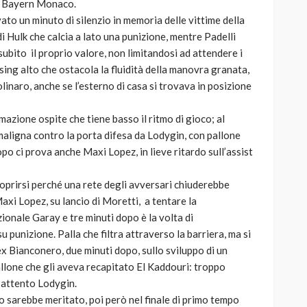
e Bayern Monaco.
ato un minuto di silenzio in memoria delle vittime della
 di Hulk che calcia a lato una punizione, mentre Padelli
ubito il proprio valore, non limitandosi ad attendere i
sing alto che ostacola la fluidità della manovra granata,
linaro, anche se l’esterno di casa si trovava in posizione
mazione ospite che tiene basso il ritmo di gioco; al
aligna contro la porta difesa da Lodygin, con pallone
po ci prova anche Maxi Lopez, in lieve ritardo sull’assist
coprirsi perché una rete degli avversari chiuderebbe
axi Lopez, su lancio di Moretti, a tentare la
zionale Garay e tre minuti dopo è la volta di
u punizione. Palla che filtra attraverso la barriera, ma si
x Bianconero, due minuti dopo, sullo sviluppo di un
pallone che gli aveva recapitato El Kaddouri: troppo
l’attento Lodygin.
o sarebbe meritato, poi però nel finale di primo tempo