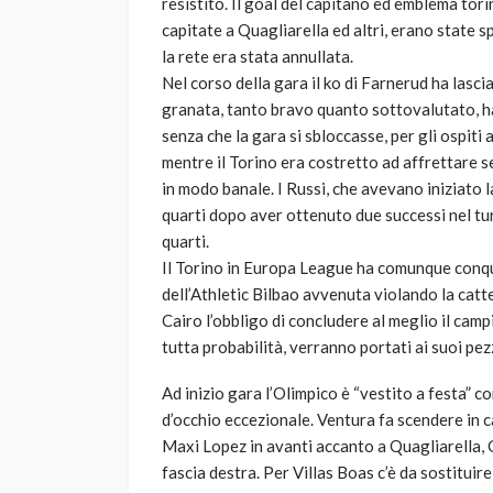
resistito. Il goal del capitano ed emblema tori
capitate a Quagliarella ed altri, erano state 
la rete era stata annullata.
Nel corso della gara il ko di Farnerud ha lasci
granata, tanto bravo quanto sottovalutato, ha
senza che la gara si sbloccasse, per gli ospiti 
mentre il Torino era costretto ad affrettare s
in modo banale. I Russi, che avevano iniziato 
quarti dopo aver ottenuto due successi nel tur
quarti.
Il Torino in Europa League ha comunque conqu
dell’Athletic Bilbao avvenuta violando la catt
Cairo l’obbligo di concludere al meglio il camp
tutta probabilità, verranno portati ai suoi pez
Ad inizio gara l’Olimpico è “vestito a festa” co
d’occhio eccezionale. Ventura fa scendere in 
Maxi Lopez in avanti accanto a Quagliarella, 
fascia destra. Per Villas Boas c’è da sostituire