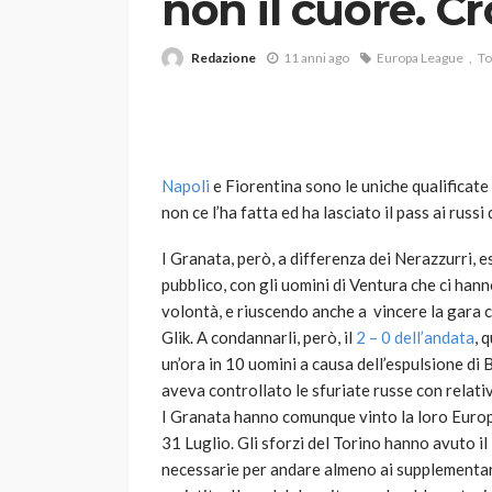
non il cuore. C
Redazione
11 anni ago
Europa League
To
Napoli
e Fiorentina sono le uniche qualificate 
non ce l’ha fatta ed ha lasciato il pass ai russ
VARIE
Robot tagliaerba: 
I Granata, però, a differenza dei Nerazzurri, 
scegliere per il tu
pubblico, con gli uomini di Ventura che ci han
volontà, e riuscendo anche a vincere la gara 
god
1 anno ago
Glik. A condannarli, però, il
2 – 0 dell’andata
, 
un’ora in 10 uomini a causa dell’espulsione di 
aveva controllato le sfuriate russe con relativ
I Granata hanno comunque vinto la loro Europa
31 Luglio. Gli sforzi del Torino hanno avuto il
necessarie per andare almeno ai supplementari