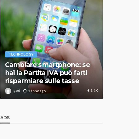
VARIE
TECHNOLOGY
Migliori r
Cambiare smartphone: se
guida agg
hai la Partita IVA può farti
scegliere
risparmiare sulle tasse
perfetto
1.1K
god
god
1 anno ago
1 an
ADS