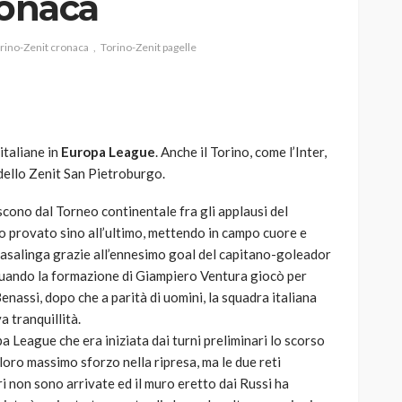
ronaca
rino-Zenit cronaca
Torino-Zenit pagelle
AUTO
SPORT
MG alle Final 8 di Coppa
italiane in
Europa League
. Anche il Torino, come l’Inter,
Davis: tennis mondiale e
i dello Zenit San Pietroburgo.
passione per
quale
l’automobilismo
escono dal Torneo continentale fra gli applausi del
o prato
abbracciano la stessa causa
no provato sino all’ultimo, mettendo in campo cuore e
casalinga grazie all’ennesimo goal del capitano-goleador
791
587
god
9 mesi ago
quando la formazione di Giampiero Ventura giocò per
Benassi, dopo che a parità di uomini, la squadra italiana
a tranquillità.
 League che era iniziata dai turni preliminari lo scorso
 loro massimo sforzo nella ripresa, ma le due reti
 non sono arrivate ed il muro eretto dai Russi ha