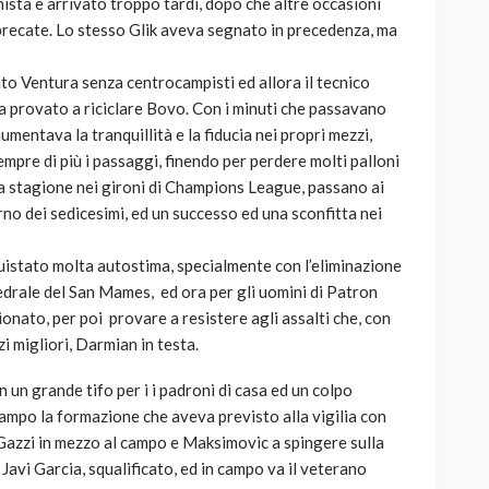
nista è arrivato troppo tardi, dopo che altre occasioni
sprecate. Lo stesso Glik aveva segnato in precedenza, ma
ato Ventura senza centrocampisti ed allora il tecnico
 provato a riciclare Bovo. Con i minuti che passavano
aumentava la tranquillità e la fiducia nei propri mezzi,
empre di più i passaggi, finendo per perdere molti palloni
la stagione nei gironi di Champions League, passano ai
no dei sedicesimi, ed un successo ed una sconfitta nei
istato molta autostima, specialmente con l’eliminazione
edrale del San Mames, ed ora per gli uomini di Patron
ionato, per poi provare a resistere agli assalti che, con
zi migliori, Darmian in testa.
n un grande tifo per i i padroni di casa ed un colpo
campo la formazione che aveva previsto alla vigilia con
Gazzi in mezzo al campo e Maksimovic a spingere sulla
 Javi Garcia, squalificato, ed in campo va il veterano