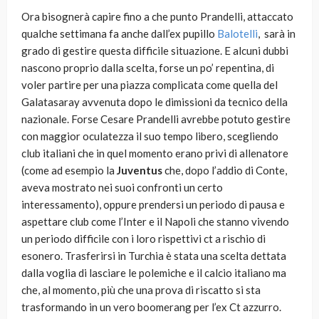
Ora bisognerà capire fino a che punto Prandelli, attaccato
qualche settimana fa anche dall’ex pupillo
Balotelli
, sarà in
grado di gestire questa difficile situazione. E alcuni dubbi
nascono proprio dalla scelta, forse un po’ repentina, di
voler partire per una piazza complicata come quella del
Galatasaray avvenuta dopo le dimissioni da tecnico della
nazionale. Forse Cesare Prandelli avrebbe potuto gestire
con maggior oculatezza il suo tempo libero, scegliendo
club italiani che in quel momento erano privi di allenatore
(come ad esempio la
Juventus
che, dopo l’addio di Conte,
aveva mostrato nei suoi confronti un certo
interessamento), oppure prendersi un periodo di pausa e
aspettare club come l’Inter e il Napoli che stanno vivendo
un periodo difficile con i loro rispettivi ct a rischio di
esonero. Trasferirsi in Turchia è stata una scelta dettata
dalla voglia di lasciare le polemiche e il calcio italiano ma
che, al momento, più che una prova di riscatto si sta
trasformando in un vero boomerang per l’ex Ct azzurro.