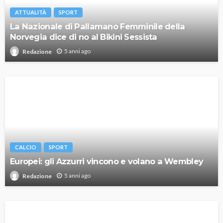
ATTUALITÀ
SPORT
La Nazionale di Pallamano Femminile della
Norvegia dice di no al Bikini Sessista
5 anni ago
Redazione
CALCIO
SPORT
Europei: gli Azzurri vincono e volano a Wembley
5 anni ago
Redazione