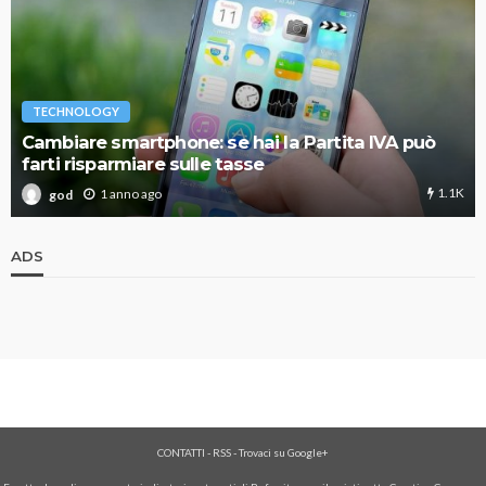
TECHNOLOGY
Cambiare smartphone: se hai la Partita IVA può
farti risparmiare sulle tasse
1.1K
1 anno ago
god
ADS
CONTATTI
-
RSS
-
Trovaci su Google+