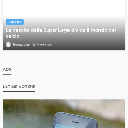
CALCIO
La nascita della Super Lega divide il mondo del
calcio
5 anni ago
Redazione
ADS
ULTIME NOTIZIE