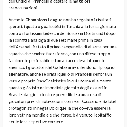
dell’undici di Prandelli a destare le maggiori
preoccupazioni.
Anche la
Champions League
non ha regalato i risultati
sperati: i quattro goal subiti in Turchia alla terza giornata
contro i fortissimi tedeschi del Borussia Dortmund ( dopo
la sconfitta analoga di due settimane prima in casa
dell’Arsenal) è stato il primo campanello di allarme per una
squadra che sembra fuori forma, con una difesa troppo
facilmente perforabile ed un attacco desolatamente
anemico. I giocatori del Galatasaray difendono il proprio
allenatore, anche se ormai quello di Prandelli sembra un
vero e proprio “caso” calcistico in cui ritorna alla mente
quanto già visto nel mondiale giocato dagli azzurri in
Brasile: dal gioco lento e prevedibile a una rosa di
giocatori privi di motivazioni, con i vari Cassano e Balotelli
protagonisti in negativo di quella che doveva essere la
loro vetrina mondiale e che, forse, è divenuto l’epitaffio
per le loro rispettive carriere.