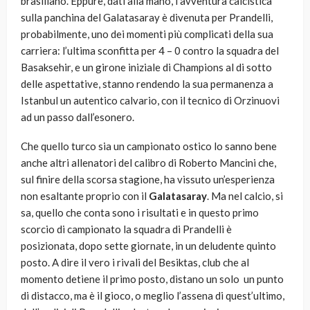
brasiliano. Eppure, dati alla mano, l’avventura calcistica
sulla panchina del Galatasaray è divenuta per Prandelli,
probabilmente, uno dei momenti più complicati della sua
carriera: l’ultima sconfitta per 4 – 0 contro la squadra del
Basaksehir, e un girone iniziale di Champions al di sotto
delle aspettative, stanno rendendo la sua permanenza a
Istanbul un autentico calvario, con il tecnico di Orzinuovi
ad un passo dall’esonero.
Che quello turco sia un campionato ostico lo sanno bene
anche altri allenatori del calibro di Roberto Mancini che,
sul finire della scorsa stagione, ha vissuto un’esperienza
non esaltante proprio con il
Galatasaray
. Ma nel calcio, si
sa, quello che conta sono i risultati e in questo primo
scorcio di campionato la squadra di Prandelli è
posizionata, dopo sette giornate, in un deludente quinto
posto. A dire il vero i rivali del Besiktas, club che al
momento detiene il primo posto, distano un solo un punto
di distacco, ma è il gioco, o meglio l’assena di quest’ultimo,