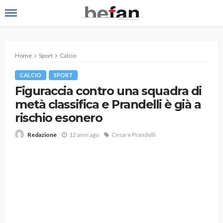
Home
Sport
Calcio
CALCIO
SPORT
Figuraccia contro una squadra di
metà classifica e Prandelli è già a
rischio esonero
12 anni ago
Cesare Prandelli
Redazione