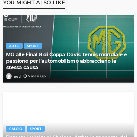
YOU MIGHT ALSO LIKE
AUTO
SPORT
MG alle Final 8 di Coppa Davis: tennis mondiale e
passione per l’automobilismo abbracciano la
stessa causa
9 mesi ago
god
CALCIO
SPORT