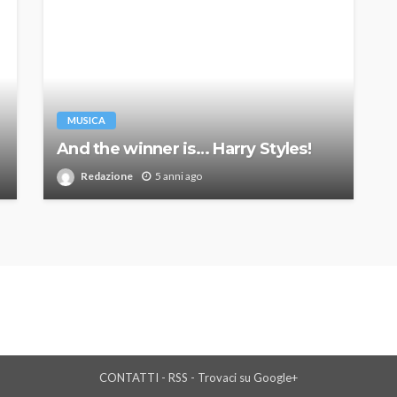
MUSICA
And the winner is… Harry Styles!
Redazione
5 anni ago
CONTATTI
-
RSS
-
Trovaci su Google+