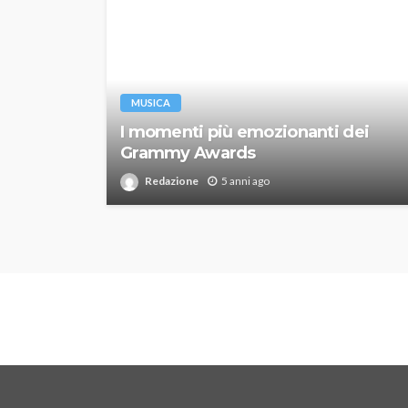
MUSICA
I momenti più emozionanti dei
Grammy Awards
Redazione
5 anni ago