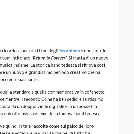
AUTO
SPORT
MG alle Final 8 di Coppa
ricordare per tutti i fan degli
Scorpions
e non solo, in
Davis: tennis mondiale e
 album intitolato
“Return to Forever”.
Si tratta di un nuovo
passione per
musica insieme. La storica band tedesca si ritrova così
quale
l’automobilismo
vere un nuovo e grandissimo periodo creativo che ha
o prato
abbracciano la stessa causa
 poco entusiasmante.
786
583
god
9 mesi ago
i, quella standard e quella commemorativa in cofanetto
ce mentre il secondo Cd ne ha ben sedici e tantissimo
osta da un doppio vinile digitale e in un boxset in
 secolo di musica insieme della famosa band tedesca.
ive quindi in tale raccolta come sul palco dei loro
tesse emozioni e la vivacità che più di tutto ha