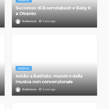
MUSICA
Successo di Boomdabash e Baby K
a Otranto
Redazione
5 anni ago
MUSICA
Addio a Battiato, maestro della
musica non convenzionale
Redazione
5 anni ago