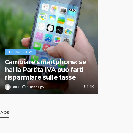
VARIE
TECHNOLOGY
Migliori r
Cambiare smartphone: se
guida agg
hai la Partita IVA può farti
scegliere
risparmiare sulle tasse
perfetto
1.1K
god
god
1 anno ago
1 an
ADS