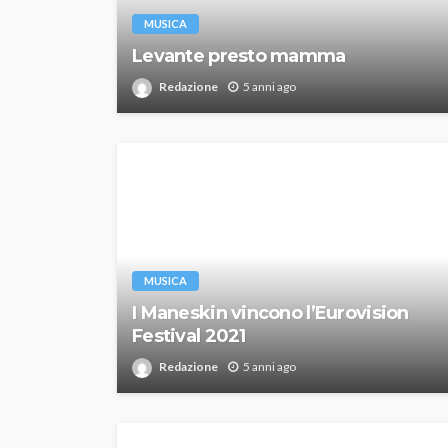
MUSICA
Levante presto mamma
Redazione
5 anni ago
MUSICA
I Maneskin vincono l’Eurovision
Festival 2021
Redazione
5 anni ago