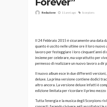
Forever”
Redazione
11 anni ago
Scorpions
Il 24 Febbraio 2015 è sicuramente una data da 
quanto è uscito nelle ultime ore il loro nuovo
VARIE
lavoro per festeggiare i loro cinquant’anni di 
Robot tagliaerba: 
insieme per celebrare, ma soprattutto per vi
scegliere per il tu
permesso di realizzare un nuovo lavoro a dir
god
1 anno ago
Il nuovo album esce in due differenti version
deluxe. La prima versione contiene dodici trac
altro ancora. La versione deluxe infatti è comp
edizione limitata per ricordare il primo mezzo
Tutta l’energia e la musica degli Scorpions riv
concerti, facendo rivivere agli ascoltatori le s