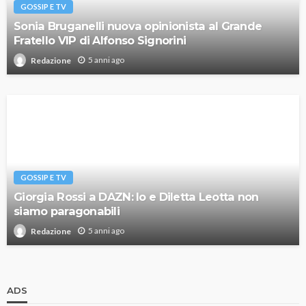
GOSSIP E TV
Sonia Bruganelli nuova opinionista al Grande
Fratello VIP di Alfonso Signorini
5 anni ago
Redazione
GOSSIP E TV
Giorgia Rossi a DAZN: Io e Diletta Leotta non
siamo paragonabili
5 anni ago
Redazione
ADS