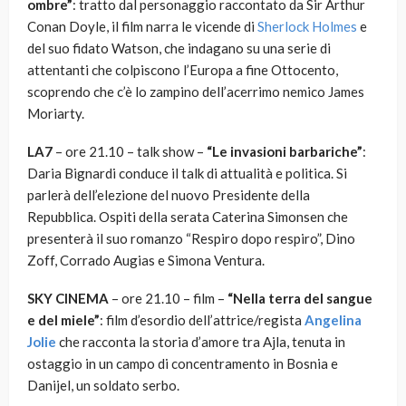
ombre”
: tratto dal personaggio raccontato da Sir Arthur
Conan Doyle, il film narra le vicende di
Sherlock Holmes
e
del suo fidato Watson, che indagano su una serie di
attentanti che colpiscono l’Europa a fine Ottocento,
scoprendo che c’è lo zampino dell’acerrimo nemico James
Moriarty.
LA7
– ore 21.10 – talk show –
“Le invasioni barbariche”
:
Daria Bignardi conduce il talk di attualità e politica. Si
parlerà dell’elezione del nuovo Presidente della
Repubblica. Ospiti della serata Caterina Simonsen che
presenterà il suo romanzo “Respiro dopo respiro”, Dino
Zoff, Corrado Augias e Simona Ventura.
SKY CINEMA
– ore 21.10 – film –
“Nella terra del sangue
e del miele”
: film d’esordio dell’attrice/regista
Angelina
Jolie
che racconta la storia d’amore tra Ajla, tenuta in
ostaggio in un campo di concentramento in Bosnia e
Danijel, un soldato serbo.