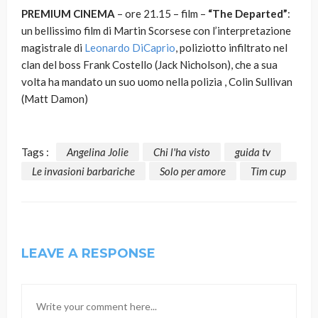
PREMIUM CINEMA
– ore 21.15 – film –
“The Departed”
:
un bellissimo film di Martin Scorsese con l’interpretazione
magistrale di
Leonardo DiCaprio
, poliziotto infiltrato nel
clan del boss Frank Costello (Jack Nicholson), che a sua
volta ha mandato un suo uomo nella polizia , Colin Sullivan
(Matt Damon)
Tags :
Angelina Jolie
Chi l'ha visto
guida tv
Le invasioni barbariche
Solo per amore
Tim cup
LEAVE A RESPONSE