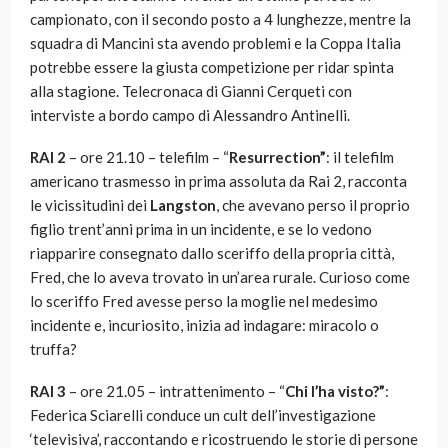
campionato, con il secondo posto a 4 lunghezze, mentre la
squadra di Mancini sta avendo problemi e la Coppa Italia
potrebbe essere la giusta competizione per ridar spinta
alla stagione. Telecronaca di Gianni Cerqueti con
interviste a bordo campo di Alessandro Antinelli.
RAI 2
– ore 21.10 – telefilm – “
Resurrection”
: il telefilm
americano trasmesso in prima assoluta da Rai 2, racconta
le vicissitudini dei
Langston
, che avevano perso il proprio
figlio trent’anni prima in un incidente, e se lo vedono
riapparire consegnato dallo sceriffo della propria città,
Fred, che lo aveva trovato in un’area rurale. Curioso come
lo sceriffo Fred avesse perso la moglie nel medesimo
incidente e, incuriosito, inizia ad indagare: miracolo o
truffa?
RAI 3
–
ore 21.05 – intrattenimento – “
Chi l’ha visto?”
:
Federica Sciarelli conduce un cult dell’investigazione
‘televisiva’, raccontando e ricostruendo le storie di persone