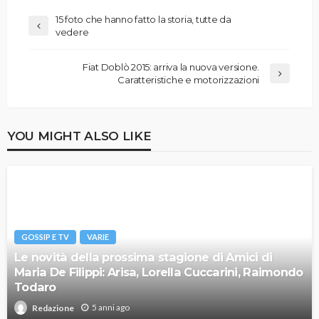
15 foto che hanno fatto la storia, tutte da
vedere
Fiat Doblò 2015: arriva la nuova versione.
Caratteristiche e motorizzazioni
YOU MIGHT ALSO LIKE
GOSSIP E TV
VARIE
Le novità della prossima stagione di Amici di
Maria De Filippi: Arisa, Lorella Cuccarini, Raimondo
Todaro
5 anni ago
Redazione