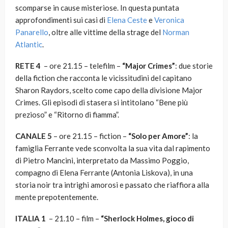
scomparse in cause misteriose. In questa puntata
approfondimenti sui casi di
Elena Ceste
e
Veronica
Panarello
, oltre alle vittime della strage del
Norman
Atlantic
.
RETE 4
– ore 21.15 – telefilm –
“Major Crimes”
: due storie
della fiction che racconta le vicissitudini del capitano
Sharon Raydors, scelto come capo della divisione Major
Crimes. Gli episodi di stasera si intitolano “Bene più
prezioso” e “Ritorno di fiamma”.
CANALE 5
–
ore 21.15 – fiction –
“Solo per Amore”
: la
famiglia Ferrante vede sconvolta la sua vita dal rapimento
di Pietro Mancini, interpretato da Massimo Poggio,
compagno di Elena Ferrante (Antonia Liskova), in una
storia noir tra intrighi amorosi e passato che riaffiora alla
mente prepotentemente.
ITALIA 1
– 21.10 – film –
“Sherlock Holmes, gioco di