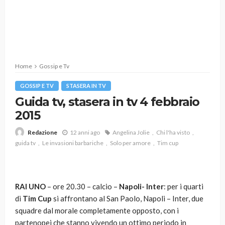
Home
Gossip e Tv
GOSSIP E TV
STASERA IN TV
Guida tv, stasera in tv 4 febbraio
2015
12 anni ago
Angelina Jolie
Chi l'ha visto
Redazione
guida tv
Le invasioni barbariche
Solo per amore
Tim cup
RAI UNO
–
ore 20.30 – calcio –
Napoli- Inter
: per i quarti
di
Tim Cup
si affrontano al San Paolo, Napoli – Inter, due
squadre dal morale completamente opposto, con i
partenopei che stanno vivendo un ottimo periodo in