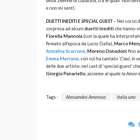
della 28enne di Galatina, tra le quali ‘Non devi 
e non mi senti’.
DUETTI INEDITI E SPECIAL GUEST –
Nel corso d
sorpresa ad alcuni
duetti inediti
che hanno vis
Fiorella Mannoia
(con la quale ha interpretato
firmato all’epoca da Lucio Dalla),
Marco Men
Annalisa Scarrone
, Moreno Donadoni
fino a
Emma Marrone
, con cui ha cantato ‘Ciao’, in 
delle due artiste; nel cast di ‘special guest’ c
Giorgio Panariello
, assieme al quale la Amor
Tags :
Alessandra Amoroso
italia uno