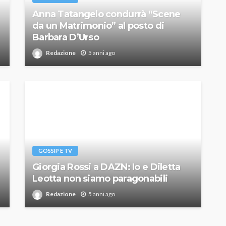
Anna Tatangelo condurrà “Scene
da un Matrimonio” al posto di
Barbara D’Urso
Redazione
5 anni ago
GOSSIP E TV
Giorgia Rossi a DAZN: Io e Diletta
Leotta non siamo paragonabili
Redazione
5 anni ago