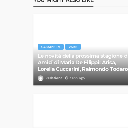
YOU MIGHT ALSO LIKE
GOSSIP E TV
VARIE
Le novità della prossima stagione d
Amici di Maria De Filippi: Arisa,
Lorella Cuccarini, Raimondo Todaro
Redazione
5 anni ago