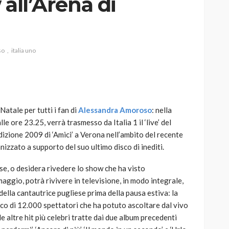
 all’Arena di
so
italia uno
AUTO
SPORT
MG alle Final 8 di Coppa
Davis: tennis mondiale e
passione per
atale per tutti i fan di
Alessandra Amoroso
: nella
quale
l’automobilismo
alle ore 23.25, verrà trasmesso da Italia 1 il ‘live’ del
o prato
abbracciano la stessa causa
dizione 2009 di ‘Amici’ a Verona nell’ambito del recente
izzato a supporto del suo ultimo disco di inediti.
785
582
god
9 mesi ago
se, o desidera rivedere lo show che ha visto
maggio, potrà rivivere in televisione, in modo integrale,
 della cantautrice pugliese prima della pausa estiva: la
lico di 12.000 spettatori che ha potuto ascoltare dal vivo
 le altre hit più celebri tratte dai due album precedenti