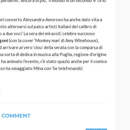
perdermi’, ‘Ancora di più’, ‘Il mondo in un secondo’ e ‘Urlo
el concerto Alessandra Amoroso ha anche dato vita a
to alternarsi sul palco artisti italiani del calibro di
 a due voci ‘La sera dei miracoli’, celebre successo
goni
(con la cover ‘Monkey man’ di Amy Winehouse),
d arrivare al vero ‘clou’ della serata con la comparsa di
una sorta di dedica in musica alla Puglia, regione d’origine
he ha animato l’evento, c’è stato spazio anche per il comico
oso ha omaggiato Mina con ‘Se telefonando’.
1 COMMENT