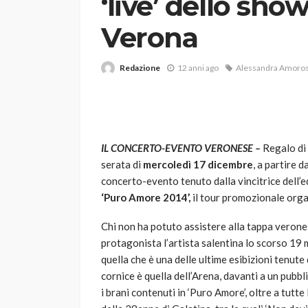
‘live’ dello show
Verona
Redazione
12 anni ago
Alessandra Amoro
VARIE
IL CONCERTO-EVENTO VERONESE –
Regalo di N
Robot tagliaerba: 
serata di
mercoledì 17 dicembre
, a partire d
scegliere per il tu
concerto-evento tenuto dalla vincitrice dell’e
‘Puro Amore 2014’,
il tour promozionale organ
god
1 anno ago
Chi non ha potuto assistere alla tappa verone
protagonista l’artista salentina lo scorso 19 
quella che è una delle ultime esibizioni tenute
cornice è quella dell’Arena, davanti a un pubb
i brani contenuti in ‘Puro Amore’, oltre a tutte