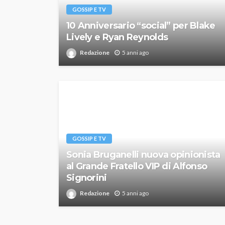
GOSSIP E TV
10 Anniversario “social” per Blake
Lively e Ryan Reynolds
Redazione
5 anni ago
GOSSIP E TV
Sonia Bruganelli nuova opinionista
al Grande Fratello VIP di Alfonso
Signorini
Redazione
5 anni ago