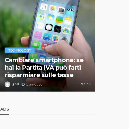
VARIE
TECHNOLOGY
Migliori r
Cambiare smartphone: se
guida agg
hai la Partita IVA può farti
scegliere
risparmiare sulle tasse
perfetto
1.1K
god
god
1 anno ago
1 an
ADS