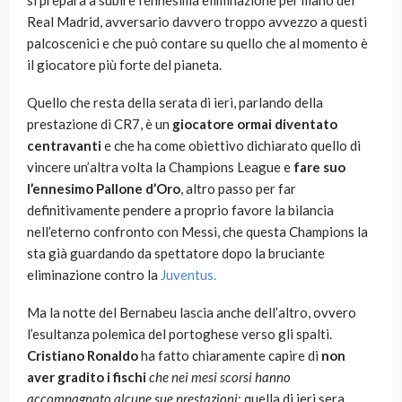
si prepara a subire l’ennesima eliminazione per mano del
Real Madrid, avversario davvero troppo avvezzo a questi
palcoscenici e che può contare su quello che al momento è
il giocatore più forte del pianeta.
Quello che resta della serata di ieri, parlando della
prestazione di CR7, è un
giocatore ormai diventato
centravanti
e che ha come obiettivo dichiarato quello di
vincere un’altra volta la Champions League e
fare suo
l’ennesimo Pallone d’Oro
, altro passo per far
definitivamente pendere a proprio favore la bilancia
nell’eterno confronto con Messi, che questa Champions la
sta già guardando da spettatore dopo la bruciante
eliminazione contro la
Juventus.
Ma la notte del Bernabeu lascia anche dell’altro, ovvero
l’esultanza polemica del portoghese verso gli spalti.
Cristiano Ronaldo
ha fatto chiaramente capire di
non
aver gradito i fischi
che nei mesi scorsi hanno
accompagnato alcune sue prestazioni
: quella di ieri sera,