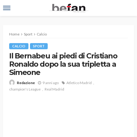
Home
Sport
Calcio
CALCIO
SPORT
Il Bernabeu ai piedi di Cristiano
Ronaldo dopo la sua tripletta a
Simeone
9 anni ago
Atletico Madrid
Redazione
champion's League
Real Madrid