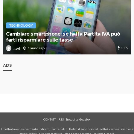
TECHNOLOGY
Cambiare smartphone: se hai la Partita IVA può
farti risparmiare sulle tasse
1.1K
1 anno ago
god
ADS
CONTATTI
-
RSS
-
Trovaci su Google+
Eccetto dove diversamente indicato, i contenuti di Befan.it sono rilasciati sotto Creative Commons
Attribuzione - Non commerciale - Non opere derivate 3.0 Italia License.