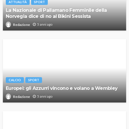
ATTUALITÀ
SPORT
La Nazionale di Pallamano Femminile della
Norvegia dice di no al Bikini Sessista
5 anni ago
Redazione
CALCIO
SPORT
Europei: gli Azzurri vincono e volano a Wembley
5 anni ago
Redazione