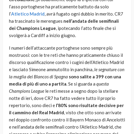
l’asso portoghese ha praticamente battuto da solo
l’
Atletico Madrid
, avrà fugato ogni dubbio in merito. CR7
ha trascinato le merengues
nell’andata delle semifinali
dei Champions League
, ipotecando l’atto finale che si
svolgerà a Cardiff a inizio giugno.
I numeri dell’attaccante portoghese sono sempre più
mostruosi: con le tre reti che hanno praticamente chiuso il
discorso qualificazione contro i cugini dell’Atletico Madrid
e lasciato Simeone ammutolito in panchina,
le segnature con
la maglia dei Blancos di Spagna
sono salite a 399 con una
media di più di uno a partita
. Se si guarda a
questa
Champions League
le reti messe a segno dopo la stellare
notte di ieri, dove CR7 ha fatto vedere tutto il proprio
repertorio, sono dieci e
l’80% sono risultate decisive per
il cammino del Real Madrid
, visto che otto sono arrivate
nel doppio confronto contro il Bayern Monaco di Ancelotti
e nell’andata delle semifinali contro l’Atletico Madrid, che