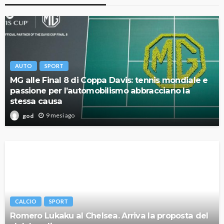
AUTO
SPORT
MG alle Final 8 di Coppa Davis: tennis mondiale e
passione per l’automobilismo abbracciano la
stessa causa
9 mesi ago
god
CALCIO
SPORT
Romero Lukaku al Chelsea. Arriva la proposta del