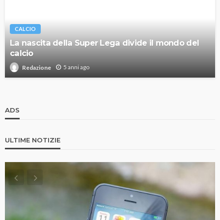
CALCIO
La nascita della Super Lega divide il mondo del
calcio
5 anni ago
Redazione
ADS
ULTIME NOTIZIE