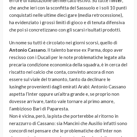
errore di valutazione del mercato estivo. Su tutte l’
Inter
,
che anche ieri con la sconfitta del Sassuolo e i soli 10 punti
conquistati nelle ultime dieci gare (media retrocessione),
ha evidenziato i grossi limiti di gioco e di tenuta difensiva
che poi si concretizzano con gli scarsi risultati prodotti.
Un nome su tutti è circolato nei giorni scorsi, quello di
Antonio Cassano
. Il talento barese ex Parma, dopo aver
rescisso con i Ducali per le note problematiche legate alla
precaria condizione economica della squadra, è in cerca del
riscatto nel calcio che conta, convinto ancora di non
essere sul viale del tramonto, tanto da declinare le
lusinghe provenienti dagli emirati Arabi: Antonio Cassano
aspetta l’Inter oppure un’altra grande e, se proprio non
dovesse arrivare, tanto vale tornare al primo amore,
l’ambizioso Bari di Paparesta.
Non è vicina, però, la pista che porterebbe al ritorno in
nerazzurro di Cassano: sia Mancini che Ausilio infatti sono
concordi nel pensare che le problematiche dell’Inter non