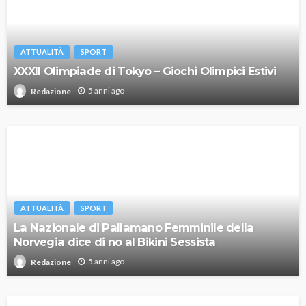
ATTUALITÀ
SPORT
XXXII Olimpiade di Tokyo – Giochi Olimpici Estivi
5 anni ago
Redazione
ATTUALITÀ
SPORT
La Nazionale di Pallamano Femminile della
Norvegia dice di no al Bikini Sessista
5 anni ago
Redazione