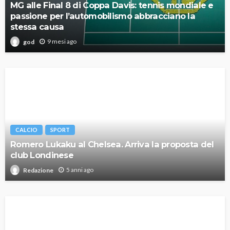
MG alle Final 8 di Coppa Davis: tennis mondiale e
passione per l’automobilismo abbracciano la
stessa causa
9 mesi ago
god
CALCIO
SPORT
Romero Lukaku al Chelsea. Arriva la proposta del
club Londinese
5 anni ago
Redazione