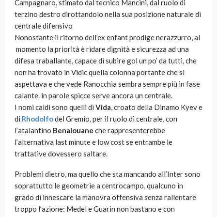
Campagnaro, stimato dal tecnico Mancini, dal ruolo di
terzino destro dirottandolo nella sua posizione naturale di
centrale difensivo
Nonostante il ritorno dell’ex enfant prodige nerazzurro, al
momento la priorità è ridare dignità e sicurezza ad una
difesa traballante, capace di subire gol un po’ da tutti, che
non ha trovato in Vidic quella colonna portante che si
aspettava e che vede Ranocchia sembra sempre più in fase
calante. in parole spicce serve ancora un centrale.
I nomi caldi sono quelli di
Vida
, croato della Dinamo Kyev e
di
Rhodolfo
del Gremio, per il ruolo di centrale, con
l’atalantino
Benalouane
che rappresenterebbe
l’alternativa last minute e low cost se entrambe le
trattative dovessero saltare.
Problemi dietro, ma quello che sta mancando all’Inter sono
soprattutto le geometrie a centrocampo, qualcuno in
grado di innescare la manovra offensiva senza rallentare
troppo l’azione: Medel e Guarin non bastano e con