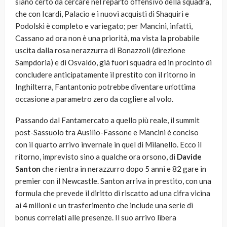
siano certo da cercare nel reparto offensivo della squadra,
che con Icardi, Palacio e i nuovi acquisti di Shaquiri e
Podolski è completo e variegato; per Mancini, infatti,
Cassano ad ora non è una priorità, ma vista la probabile
uscita dalla rosa nerazzurra di Bonazzoli (direzione
Sampdoria) e di Osvaldo, già fuori squadra ed in procinto di
concludere anticipatamente il prestito con il ritorno in
Inghilterra, Fantantonio potrebbe diventare un’ottima
occasione a parametro zero da cogliere al volo.
Passando dal Fantamercato a quello più reale, il summit
post-Sassuolo tra Ausilio-Fassone e Mancini è conciso
con il quarto arrivo invernale in quel di Milanello. Ecco il
ritorno, imprevisto sino a qualche ora orsono, di
Davide
Santon
che rientra in nerazzurro dopo 5 anni e 82 gare in
premier con il Newcastle. Santon arriva in prestito, con una
formula che prevede il diritto di riscatto ad una cifra vicina
ai 4 milioni e un trasferimento che include una serie di
bonus correlati alle presenze. Il suo arrivo libera