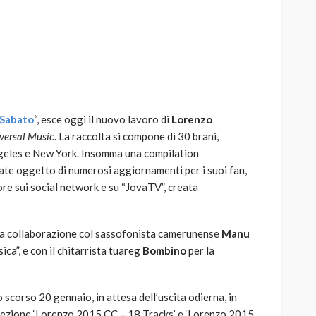
AUTO
SPORT
MG alle Final 8 di Coppa
Sabato
“, esce oggi il nuovo lavoro di
Lorenzo
Davis: tennis mondiale e
versal Music
. La raccolta si compone di 30 brani,
passione per
Angeles e New York. Insomma una compilation
quale
l’automobilismo
tate oggetto di numerosi aggiornamenti per i suoi fan,
o prato
abbracciano la stessa causa
ore sui social network e su “JovaTV”, creata
784
579
god
9 mesi ago
la collaborazione col sassofonista camerunense
Manu
ca”, e con il chitarrista tuareg
Bombino
per la
 scorso 20 gennaio, in attesa dell’uscita odierna, in
nfezione ‘Lorenzo 2015 CC – 18 Tracks’ e ‘Lorenzo 2015