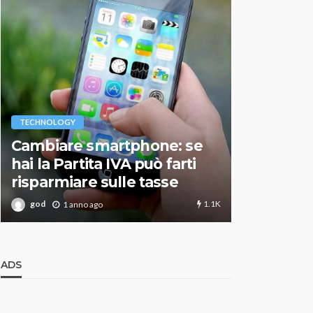
VARIE
TECHNOLOGY
Migliori r
Cambiare smartphone: se
guida agg
hai la Partita IVA può farti
scegliere
risparmiare sulle tasse
perfetto
1.1K
god
god
1 anno ago
1 an
ADS