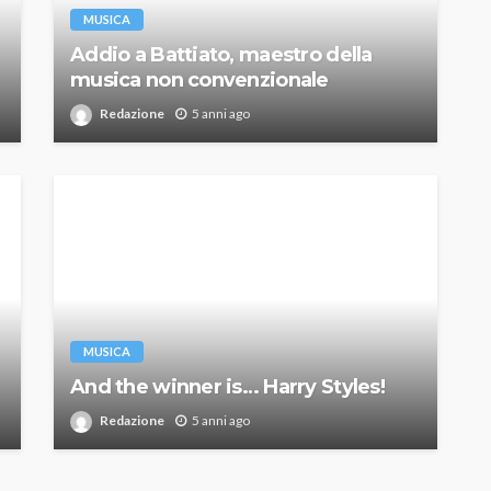
MUSICA
Addio a Battiato, maestro della
musica non convenzionale
Redazione
5 anni ago
MUSICA
And the winner is… Harry Styles!
Redazione
5 anni ago