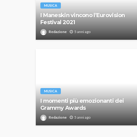
MUSICA
I Maneskin vincono l’Eurovision
Festival 2021
Redazione
5 anni ago
MUSICA
I momenti più emozionanti dei
Grammy Awards
Redazione
5 anni ago