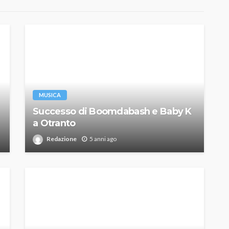
MUSICA
Successo di Boomdabash e Baby K
a Otranto
Redazione
5 anni ago