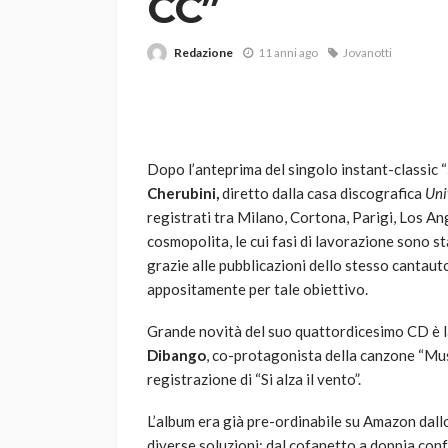
CC”
Redazione
11 anni ago
Jovanotti
Dopo l’anteprima del singolo instant-classic “
Cherubini,
diretto dalla casa discografica
Uni
VARIE
registrati tra Milano, Cortona, Parigi, Los 
Robot tagliaerba: 
cosmopolita, le cui fasi di lavorazione sono s
scegliere per il tu
grazie alle pubblicazioni dello stesso cantaut
appositamente per tale obiettivo.
god
1 anno ago
Grande novità del suo quattordicesimo CD è 
Dibango
, co-protagonista della canzone “Musi
registrazione di “Si alza il vento”.
L’album era già pre-ordinabile su Amazon dallo
diverse soluzioni: dal cofanetto a doppia co