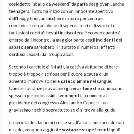
cosiddetto “sballo da weekend” da parte dei giovani, anche
teenagers. Tutto ha inizio con un innocente aperitivo
dell’happy hour, un bicchiere di birra per cena per
concludere con un abuso di superalcolici o di svariati e
fantasiosi cocktail bevuti in discoteca. Secondo quanto è
emerso dall’incontro, la maggior parte degli
incidenti del
sabato sera
sarebbero il risultato di numerosi
effetti
cardiaci
causati dal troppo alcol.
Secondo i cardiologi, infatti, la cattiva abitudine di bere
troppo è troppo rischiosa per il cuore a causa di un
aumento improvviso delle
catecolamine
nel sangue.
Queste sostanze provocano
gravi aritmie
che conducono
spesso a pericolosissimi
svenimenti
– commenta il
presidente del congresso Alessandro Capucci – un
gravissimo rischio soprattutto se ci si trova alla guida.
La serietà del danno accresce se all’alcol, come accade non
di rado, vengono aggiunte
sostanze stupefacenti
quali