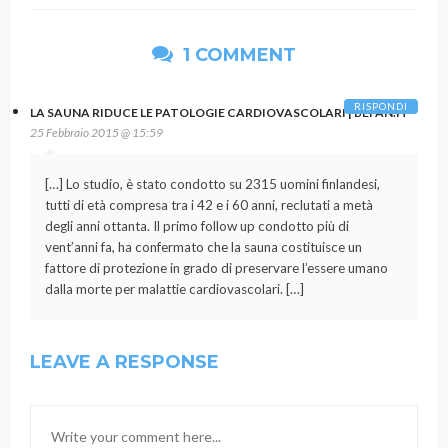
1 COMMENT
RISPONDI
LA SAUNA RIDUCE LE PATOLOGIE CARDIOVASCOLARI | BEFAN.IT
25 Febbraio 2015 @ 15:59
[…] Lo studio, è stato condotto su 2315 uomini finlandesi,
tutti di età compresa tra i 42 e i 60 anni, reclutati a metà
degli anni ottanta. Il primo follow up condotto più di
vent’anni fa, ha confermato che la sauna costituisce un
fattore di protezione in grado di preservare l’essere umano
dalla morte per malattie cardiovascolari. […]
LEAVE A RESPONSE