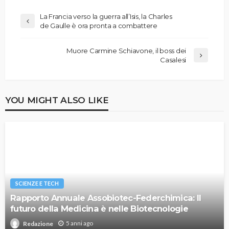
La Francia verso la guerra all’Isis, la Charles
de Gaulle è ora pronta a combattere
Muore Carmine Schiavone, il boss dei
Casalesi
YOU MIGHT ALSO LIKE
SCIENZE E TECH
Rapporto Annuale Assobiotec-Federchimica: Il
futuro della Medicina è nelle Biotecnologie
5 anni ago
Redazione