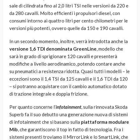
sale di cilindrata fino al 2,0 litri TSI nelle versioni da 220 e
da 280 cavalli. Molto efficienti i propulsori diesel, con
consumi intorno ai quattro litri per cento chilometri per le
versioni più potenti, ovvero quelle da 150 e 190 cavalli.
In un secondo momento, inoltre, verrà introdotta anche la
versione 1,6 TDI denominata GreenLine
, modello che
sarà in grado di sprigionare 120 cavalli e presenterà
modifiche a livello aerodinamico, potendo contare anche
su pneumatici a resistenza ridotta. Quasi tutti i modelli – le
eccezioni sono il 1,4 TSI da 125 cavalli e il 1,6 TDI da 120
– si potranno acquistare con il cambio automatico dotato
di trazione integrale e doppia frizione.
Per quanto concerne l’
infotainment
, sulla rinnovata Skoda
Superb fa il suo debutto una generazione nuova di sistemi
di infotainment che si basano sulla
piattaforma modulare
Mib
, che garantiscono il top in fatto di tecnologia. Fra i
sistemi presenti troviamo il MirrorLink e lo SmartLink, che