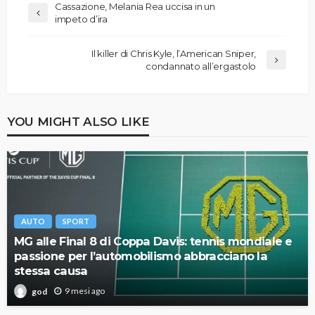
Cassazione, Melania Rea uccisa in un
impeto d’ira
Il killer di Chris Kyle, l’American Sniper,
condannato all’ergastolo
YOU MIGHT ALSO LIKE
AUTO
SPORT
MG alle Final 8 di Coppa Davis: tennis mondiale e
passione per l’automobilismo abbracciano la
stessa causa
9 mesi ago
god