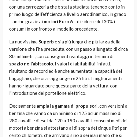
con una carrozzeria che è stata studiata tenendo conto in
primo luogo dell’efficienza a livello aerodinamico, in grado
– anche grazie ai
motori Euro 6
– di ridurre del 30% i
consumi in confronto al modello precedente.
La nuovissima
Superb
è sia più lunga che più larga della
versione che l’ha preceduta, con un passo allungato di circa
80 millimetri, con conseguenti vantaggi in termini di
spazio nell’abitacolo
. I valori di abitabilità, infatti,
risultano da record ed è anche aumentata la capacità del
bagagliaio, che ora raggiunge i 625 litri. I miglioramenti
hanno riguardato pure questa parte della vettura, con
l’introduzione del portellone elettrico.
Decisamente
ampia la gamma di propulsori
, con versioni a
benzina che vanno da un minimo di 125 ad un massimo di
280 cavalli e diesel da 120 a 190 cavalli. I consumi medi dei
motori a benzina si attestano al di sopra dei cinque litri per
cento chilometri, che arrivano sino a sei man mano che si