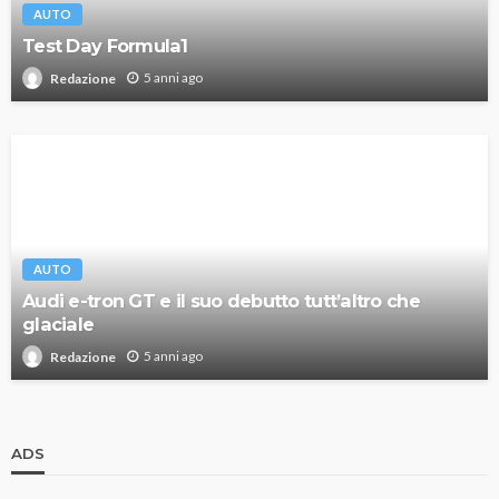
AUTO
Test Day Formula1
5 anni ago
Redazione
AUTO
Audi e-tron GT e il suo debutto tutt’altro che
glaciale
5 anni ago
Redazione
ADS