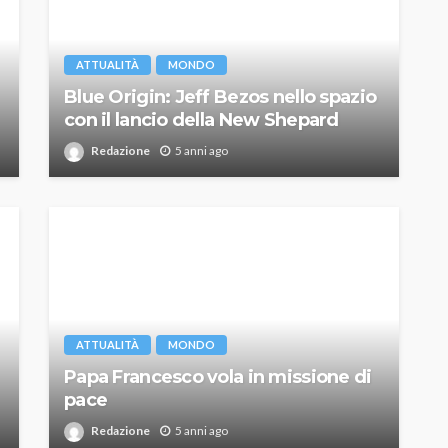
ATTUALITÀ
MONDO
Blue Origin: Jeff Bezos nello spazio
con il lancio della New Shepard
Redazione
5 anni ago
ATTUALITÀ
MONDO
Papa Francesco vola in missione di
pace
Redazione
5 anni ago