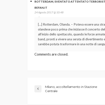
ROTTERDAM, SVENTATO ATTENTATO TERRORISTIC
BEFAN.IT
24 Agosto 2017 @ 10:48
[…] Rotterdam, Olanda. – Poteva essere una strage 
olandese poco prima che iniziasse il concerto d
all’inizio dello spettacolo, quando le forze armate
band, pronti a vivere una serata di divertimento 
sarebbe potuta trasformare in una notte di sangue
Comments are closed.
Milano, accoltellamento in Stazione
Centrale