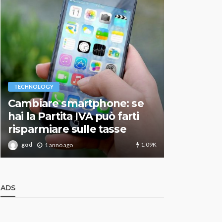
VARIE
TECHNOLOGY
Migliori r
Cambiare smartphone: se
guida agg
hai la Partita IVA può farti
scegliere
risparmiare sulle tasse
perfetto
1.09K
god
god
1 anno ago
1 an
ADS