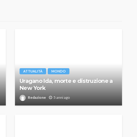
ATTUALITÀ
MONDO
Uragano Ida, morte e distruzione a
New York
Redazione
5 anni ago