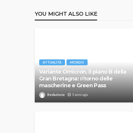
YOU MIGHT ALSO LIKE
ATTUALITÀ
MONDO
Variante Omicron, il piano B della
Gran Bretagna: ritorno delle
mascherine e Green Pass
Redazione
5 anni ago