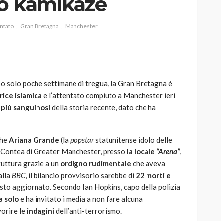
co kamikaze
entato
Gran Bretagna
Manchester
AUTO
SPORT
MG alle Final 8 di Coppa
o solo poche settimane di tregua, la Gran Bretagna è
Davis: tennis mondiale e
rice islamica
e l’attentato compiuto a Manchester ieri
passione per
i
più sanguinosi
della storia recente, dato che ha
quale
l’automobilismo
o prato
abbracciano la stessa causa
che
Ariana Grande
(la
popstar
statunitense idolo delle
783
579
god
9 mesi ago
la Contea di Greater Manchester, presso
la locale
“Arena”
,
ruttura grazie a un
ordigno rudimentale
che aveva
alla
BBC
, il bilancio provvisorio sarebbe di
22 morti e
esto aggiornato. Secondo Ian Hopkins, capo della polizia
a solo
e ha invitato i media a non fare alcuna
vorire le
indagini
dell’anti-terrorismo.