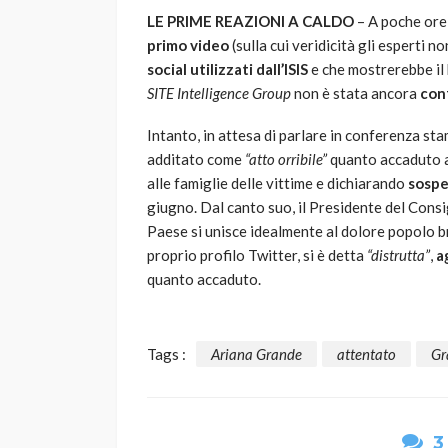
LE PRIME REAZIONI A CALDO
– A poche ore 
primo video
(sulla cui veridicità gli esperti n
social utilizzati dall’ISIS
e che mostrerebbe il 
SITE Intelligence Group
non è stata ancora
con
Intanto, in attesa di parlare in conferenza stam
additato come
“atto orribile”
quanto accaduto 
alle famiglie delle vittime e dichiarando
sospe
giugno. Dal canto suo, il Presidente del Consi
Paese si unisce idealmente al dolore popolo b
proprio profilo Twitter, si è detta
“distrutta”
,
a
quanto accaduto.
Tags :
Ariana Grande
attentato
Gr
3