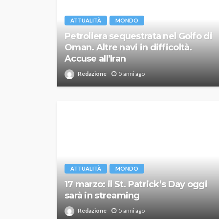
ATTUALITÀ
MONDO
Petroliera sequestrata nel Golfo di
Oman. Altre navi in difficoltà.
Accuse all’Iran
Redazione
5 anni ago
ATTUALITÀ
MONDO
17 marzo: il St. Patrick’s Day oggi
sarà in streaming
Redazione
5 anni ago