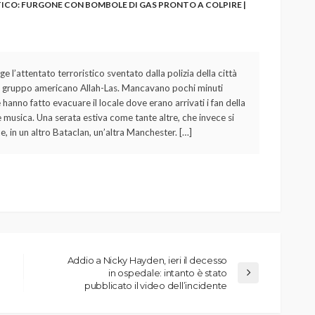
O: FURGONE CON BOMBOLE DI GAS PRONTO A COLPIRE |
l’attentato terroristico sventato dalla polizia della città
el gruppo americano Allah-Las. Mancavano pochi minuti
 hanno fatto evacuare il locale dove erano arrivati i fan della
e musica. Una serata estiva come tante altre, che invece si
, in un altro Bataclan, un’altra Manchester. […]
Addio a Nicky Hayden, ieri il decesso
in ospedale: intanto è stato
pubblicato il video dell’incidente