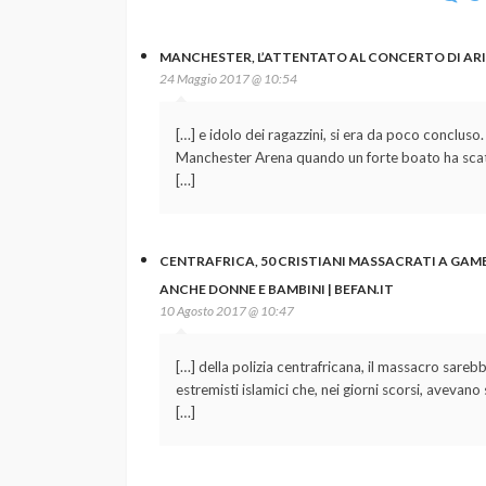
MANCHESTER, L’ATTENTATO AL CONCERTO DI ARIA
24 Maggio 2017 @ 10:54
[…] e idolo dei ragazzini, si era da poco concluso.
Manchester Arena quando un forte boato ha scaten
[…]
CENTRAFRICA, 50 CRISTIANI MASSACRATI A GAMBO
ANCHE DONNE E BAMBINI | BEFAN.IT
10 Agosto 2017 @ 10:47
[…] della polizia centrafricana, il massacro sare
estremisti islamici che, nei giorni scorsi, avevano
[…]