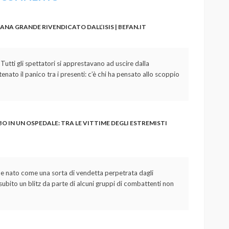
NA GRANDE RIVENDICATO DALL’ISIS | BEFAN.IT
 Tutti gli spettatori si apprestavano ad uscire dalla
ato il panico tra i presenti: c’è chi ha pensato allo scoppio
 IN UN OSPEDALE: TRA LE VITTIME DEGLI ESTREMISTI
bbe nato come una sorta di vendetta perpetrata dagli
 subito un blitz da parte di alcuni gruppi di combattenti non