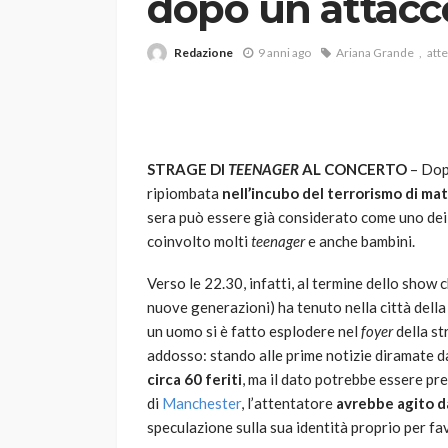
dopo un attac
Redazione
9 anni ago
Ariana Grande
att
STRAGE DI
TEENAGER
AL CONCERTO
– Dop
ripiombata
nell’incubo del terrorismo di mat
VARIE
sera può essere già considerato come uno de
Robot tagliaerba: 
coinvolto molti
teenager
e anche bambini.
scegliere per il tu
Verso le 22.30, infatti, al termine dello show 
god
1 anno ago
nuove generazioni) ha tenuto nella città del
un uomo si è fatto esplodere nel
foyer
della st
addosso: stando alle prime notizie diramate d
circa 60 feriti
, ma il dato potrebbe essere pr
di
Manchester
, l’attentatore
avrebbe agito d
speculazione sulla sua identità proprio per fa