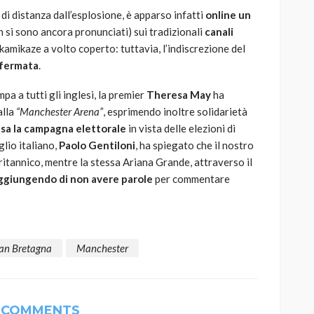
di distanza dall’esplosione, è apparso infatti
online
un
on si sono ancora pronunciati) sui tradizionali
canali
kamikaze a volto coperto: tuttavia, l’indiscrezione del
fermata
.
pa a tutti gli inglesi, la premier
Theresa May
ha
alla
“Manchester Arena”
, esprimendo inoltre solidarietà
sa la campagna elettorale
in vista delle elezioni di
glio italiano,
Paolo Gentiloni
, ha spiegato che il nostro
ritannico, mentre la stessa Ariana Grande, attraverso il
ggiungendo di non avere parole
per commentare
an Bretagna
Manchester
 COMMENTS