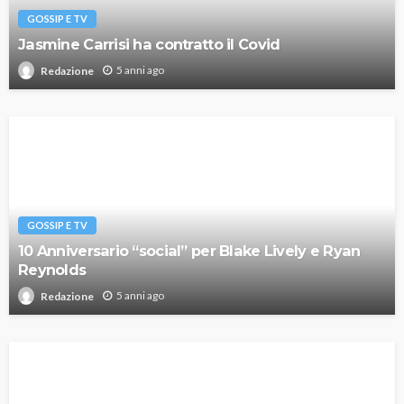
GOSSIP E TV
Jasmine Carrisi ha contratto il Covid
5 anni ago
Redazione
GOSSIP E TV
10 Anniversario “social” per Blake Lively e Ryan
Reynolds
5 anni ago
Redazione