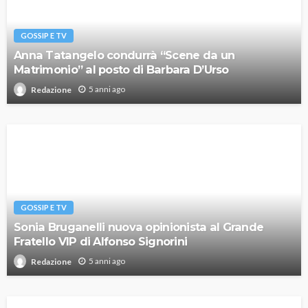
GOSSIP E TV
Anna Tatangelo condurrà “Scene da un
Matrimonio” al posto di Barbara D’Urso
5 anni ago
Redazione
GOSSIP E TV
Sonia Bruganelli nuova opinionista al Grande
Fratello VIP di Alfonso Signorini
5 anni ago
Redazione