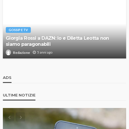
GOSSIP E TV
Giorgia Rossi a DAZN: Io e Diletta Leotta non
siamo paragonabili
5 anni ago
Redazione
ADS
ULTIME NOTIZIE