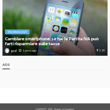
TECHNOLOGY
Cambiare smartphone: se hai la Partita IVA può
farti risparmiare sulle tasse
1.1K
1 anno ago
god
ADS
CONTATTI
-
RSS
-
Trovaci su Google+