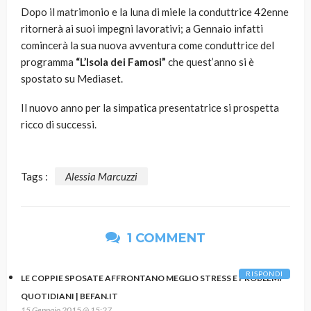
Dopo il matrimonio e la luna di miele la conduttrice 42enne
ritornerà ai suoi impegni lavorativi; a Gennaio infatti
comincerà la sua nuova avventura come conduttrice del
programma
“L’Isola dei Famosi”
che quest’anno si è
spostato su Mediaset.
Il nuovo anno per la simpatica presentatrice si prospetta
ricco di successi.
Tags :
Alessia Marcuzzi
1 COMMENT
RISPONDI
LE COPPIE SPOSATE AFFRONTANO MEGLIO STRESS E PROBLEMI
QUOTIDIANI | BEFAN.IT
15 Gennaio 2015 @ 15:27