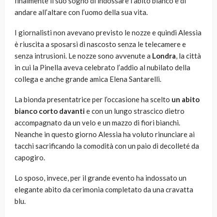
finalmente il suo sogno di indossare l’abito bianco e di
andare all’altare con l’uomo della sua vita.
I giornalisti non avevano previsto le nozze e quindi Alessia
è riuscita a sposarsi di nascosto senza le telecamere e
senza intrusioni. Le nozze sono avvenute a
Londra
, la città
in cui la Pinella aveva celebrato l’addio al nubilato della
collega e anche grande amica Elena Santarelli.
La bionda presentatrice per l’occasione ha scelto
un abito
bianco corto davanti
e con un lungo strascico dietro
accompagnato da un velo e un mazzo di fiori bianchi.
Neanche in questo giorno Alessia ha voluto rinunciare ai
tacchi sacrificando la comodità con un paio di decolleté da
capogiro.
Lo sposo, invece, per il grande evento ha indossato un
elegante abito da cerimonia completato da una cravatta
blu.