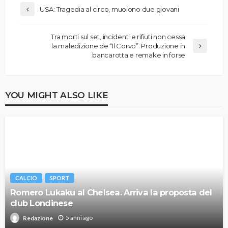
USA: Tragedia al circo, muoiono due giovani
Tra morti sul set, incidenti e rifiuti non cessa
la maledizione de “Il Corvo”. Produzione in
bancarotta e remake in forse
YOU MIGHT ALSO LIKE
CALCIO
SPORT
Romero Lukaku al Chelsea. Arriva la proposta del
club Londinese
5 anni ago
Redazione