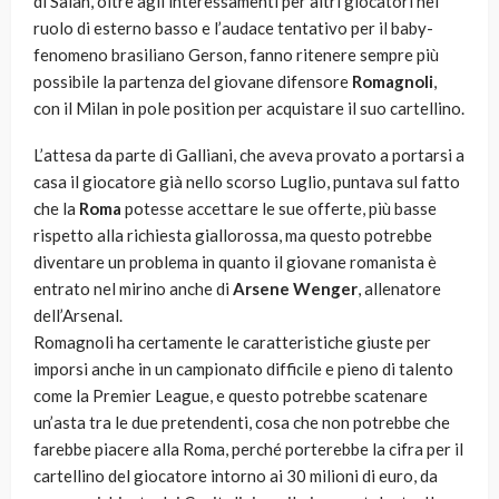
di Salah, oltre agli interessamenti per altri giocatori nel
ruolo di esterno basso e l’audace tentativo per il baby-
fenomeno brasiliano Gerson, fanno ritenere sempre più
possibile la partenza del giovane difensore
Romagnoli
,
con il Milan in pole position per acquistare il suo cartellino.
L’attesa da parte di Galliani, che aveva provato a portarsi a
casa il giocatore già nello scorso Luglio, puntava sul fatto
che la
Roma
potesse accettare le sue offerte, più basse
rispetto alla richiesta giallorossa, ma questo potrebbe
diventare un problema in quanto il giovane romanista è
entrato nel mirino anche di
Arsene Wenger
, allenatore
dell’Arsenal.
Romagnoli ha certamente le caratteristiche giuste per
imporsi anche in un campionato difficile e pieno di talento
come la Premier League, e questo potrebbe scatenare
un’asta tra le due pretendenti, cosa che non potrebbe che
farebbe piacere alla Roma, perché porterebbe la cifra per il
cartellino del giocatore intorno ai 30 milioni di euro, da