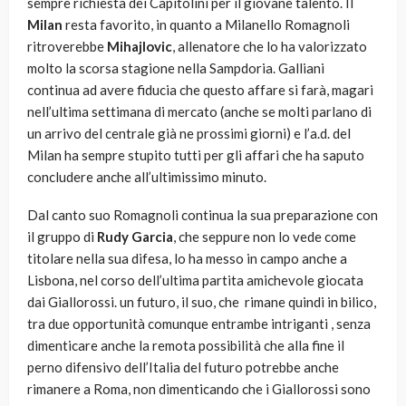
sempre richiesta dei Capitolini per il giovane talento. Il
Milan
resta favorito, in quanto a Milanello Romagnoli
ritroverebbe
Mihajlovic
, allenatore che lo ha valorizzato
molto la scorsa stagione nella Sampdoria. Galliani
continua ad avere fiducia che questo affare si farà, magari
nell’ultima settimana di mercato (anche se molti parlano di
un arrivo del centrale già ne prossimi giorni) e l’a.d. del
Milan ha sempre stupito tutti per gli affari che ha saputo
concludere anche all’ultimissimo minuto.
Dal canto suo Romagnoli continua la sua preparazione con
il gruppo di
Rudy Garcia
, che seppure non lo vede come
titolare nella sua difesa, lo ha messo in campo anche a
Lisbona, nel corso dell’ultima partita amichevole giocata
dai Giallorossi. un futuro, il suo, che rimane quindi in bilico,
tra due opportunità comunque entrambe intriganti , senza
dimenticare anche la remota possibilità che alla fine il
perno difensivo dell’Italia del futuro potrebbe anche
rimanere a Roma, non dimenticando che i Giallorossi sono