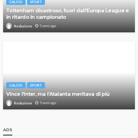
CALCIO
SPORT
Tottenham disastroso, fuori dall’Europa League e
in ritardo in campionato
5 anni ago
Redazione
CALCIO
SPORT
Vince l’Inter, ma l’Atalanta meritava di più
5 anni ago
Redazione
ADS