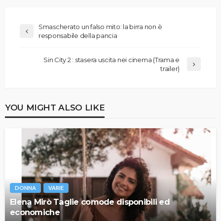
Smascherato un falso mito: la birra non è
responsabile della pancia
Sin City 2 : stasera uscita nei cinema (Trama e
trailer)
YOU MIGHT ALSO LIKE
DONNA
VARIE
Elena Mirò Taglie comode disponibili ed
economiche