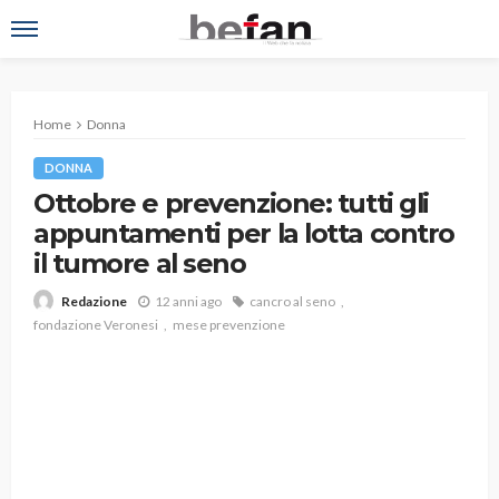
Home
Donna
DONNA
Ottobre e prevenzione: tutti gli
appuntamenti per la lotta contro
il tumore al seno
12 anni ago
cancro al seno
Redazione
fondazione Veronesi
mese prevenzione