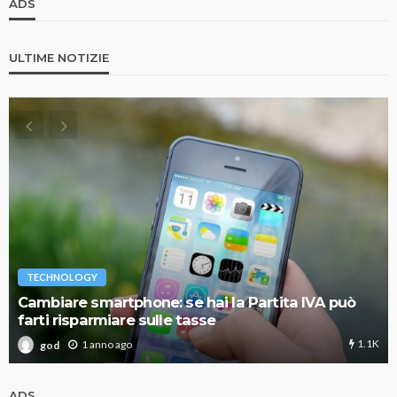
ADS
ULTIME NOTIZIE
TECHNOLOGY
Cambiare smartphone: se hai la Partita IVA può
farti risparmiare sulle tasse
1.1K
1 anno ago
god
ADS