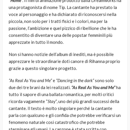
“
Home
“. Il film di animazione prodotto dalla Dreamworks ha
una protagonista di nome Tip. La cantante ha prestato la
voce al personaggio e ha dichiarato di riconoscersi nella
piccola, non solo per i tratti fisici e i colori, ma per la
passione, l’ambizione e quel pizzico di ribellione che le ha
consentito di diventare una delle popstar femminili più
apprezzate in tutto il mondo.
Non si hanno notizie dell’album di inediti, ma è possibile
apprezzare le straordinarie doti canore di Rihanna proprio
grazie a questo singolare progetto.
“As Real As You and Me”
e
“Dancing in the dark”
sono solo
due dei tre brani da lei realizzati.
“As Real As You and Me”
ha
tutto il sapore di una ballata romantica, per molti critici
ricorda vagamente “
Stay
“, uno dei più grandi successi della
cantante. Il testo è molto singolare perché la cantante
parla con qualcuno e gli confida che potrebbe verificarsi un
fenomeno naturale così catastrofico che potrebbe
sterminare gli umani. La canzone è stata scritta con