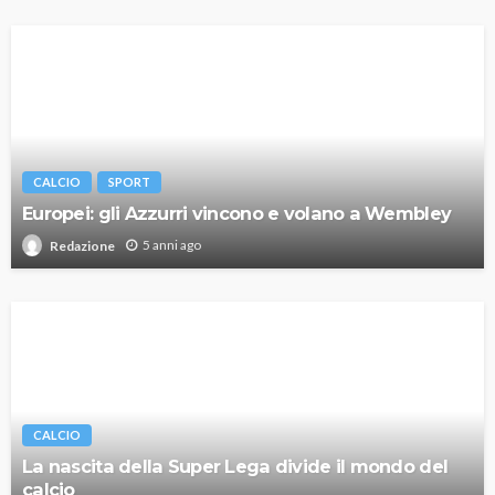
CALCIO
SPORT
Europei: gli Azzurri vincono e volano a Wembley
5 anni ago
Redazione
CALCIO
La nascita della Super Lega divide il mondo del
calcio