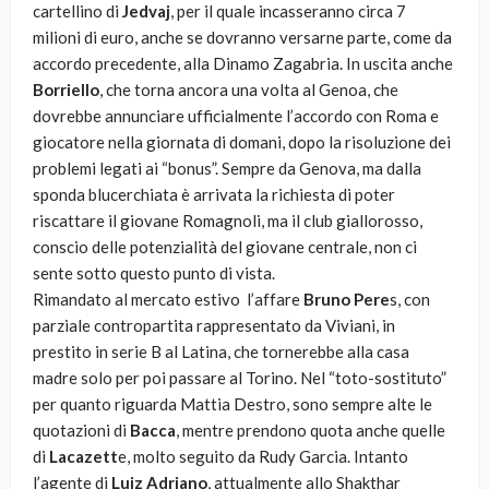
cartellino di
Jedvaj
, per il quale incasseranno circa 7
milioni di euro, anche se dovranno versarne parte, come da
accordo precedente, alla Dinamo Zagabria. In uscita anche
Borriello
, che torna ancora una volta al Genoa, che
dovrebbe annunciare ufficialmente l’accordo con Roma e
giocatore nella giornata di domani, dopo la risoluzione dei
problemi legati ai “bonus”. Sempre da Genova, ma dalla
sponda blucerchiata è arrivata la richiesta di poter
riscattare il giovane Romagnoli, ma il club giallorosso,
conscio delle potenzialità del giovane centrale, non ci
sente sotto questo punto di vista.
Rimandato al mercato estivo l’affare
Bruno Pere
s, con
parziale contropartita rappresentato da Viviani, in
prestito in serie B al Latina, che tornerebbe alla casa
madre solo per poi passare al Torino. Nel “toto-sostituto”
per quanto riguarda Mattia Destro, sono sempre alte le
quotazioni di
Bacca
, mentre prendono quota anche quelle
di
Lacazett
e, molto seguito da Rudy Garcia. Intanto
l’agente di
Luiz Adriano
, attualmente allo Shakthar