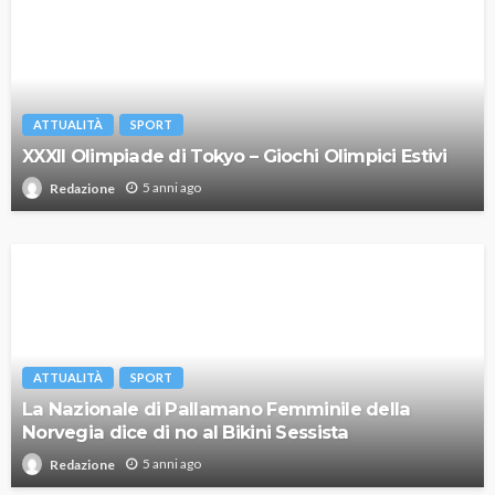
ATTUALITÀ
SPORT
XXXII Olimpiade di Tokyo – Giochi Olimpici Estivi
5 anni ago
Redazione
ATTUALITÀ
SPORT
La Nazionale di Pallamano Femminile della
Norvegia dice di no al Bikini Sessista
5 anni ago
Redazione