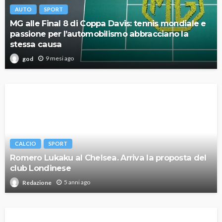
AUTO
SPORT
MG alle Final 8 di Coppa Davis: tennis mondiale e
passione per l’automobilismo abbracciano la
stessa causa
9 mesi ago
god
CALCIO
SPORT
Romero Lukaku al Chelsea. Arriva la proposta del
club Londinese
5 anni ago
Redazione