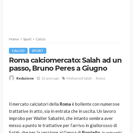
Home
Sport
Calcio
CALCIO
SPORT
Roma calciomercato: Salah ad un
passo, Bruno Peres a Giugno
12 anni ago
Mohamed Salah
Roma
Redazione
Il mercato calciatori della
Roma
è bollente con numerose
trattative in atto, sia in entrata che in uscita. Un lavoro
improbo per Walter Sabatini, che intanto sembra aver
messo a punto le trattative per l’arrivo in giallorosso di
Salah, che per la cessione al Genoa di
Borriello
.
In entrambi