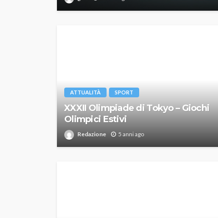
ATTUALITÀ
SPORT
XXXII Olimpiade di Tokyo – Giochi
Olimpici Estivi
Redazione
5 anni ago