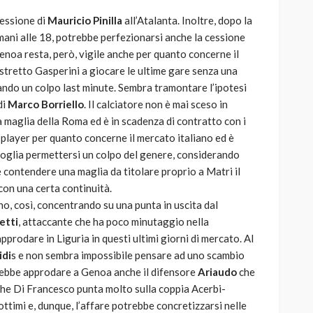
cessione di
Mauricio Pinilla
all’Atalanta. Inoltre, dopo la
ani alle 18, potrebbe perfezionarsi anche la cessione
Genoa resta, però, vigile anche per quanto concerne il
ostretto Gasperini a giocare le ultime gare senza una
ando un colpo last minute. Sembra tramontare l’ipotesi
di
Marco Borriello
. Il calciatore non è mai sceso in
 maglia della Roma ed è in scadenza di contratto con i
 player per quanto concerne il mercato italiano ed è
 voglia permettersi un colpo del genere, considerando
contendere una maglia da titolare proprio a Matri il
 con una certa continuità.
o, così, concentrando su una punta in uscita dal
etti
, attaccante che ha poco minutaggio nella
prodare in Liguria in questi ultimi giorni di mercato. Al
idi
s e non sembra impossibile pensare ad uno scambio
rebbe approdare a Genoa anche il difensore
Ariaudo
che
che Di Francesco punta molto sulla coppia Acerbi-
ottimi e, dunque, l’affare potrebbe concretizzarsi nelle