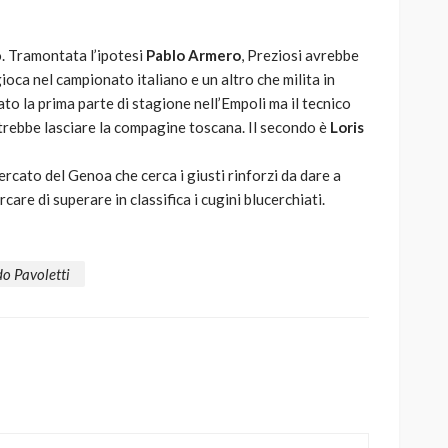
o. Tramontata l’ipotesi
Pablo Armero
, Preziosi avrebbe
gioca nel campionato italiano e un altro che milita in
to la prima parte di stagione nell’Empoli ma il tecnico
otrebbe lasciare la compagine toscana. Il secondo è
Loris
ercato del Genoa che cerca i giusti rinforzi da dare a
rcare di superare in classifica i cugini blucerchiati.
o Pavoletti