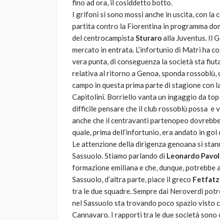
fino ad ora, il cosiddetto botto.
I grifoni si sono mossi anche in uscita, con la 
partita contro la Fiorentina in programma dom
del centrocampista
Sturaro
alla Juventus. Il 
mercato in entrata. L’infortunio di Matri ha c
vera punta, di conseguenza la società sta fiut
relativa al ritorno a Genoa, sponda rossoblù, 
campo in questa prima parte di stagione con la
Capitolini. Borriello vanta un ingaggio da top
difficile pensare che il club rossoblù possa e
anche che il centravanti partenopeo dovrebbe 
quale, prima dell’infortunio, era andato in gol
Le attenzione della dirigenza genoana si stann
Sassuolo. Stiamo parlando di
Leonardo Pavol
formazione emiliana e che, dunque, potrebbe ap
Sassuolo, d’altra parte, piace il greco
Fetfatz
tra le due squadre. Sempre dai Neroverdi pot
nel Sassuolo sta trovando poco spazio visto 
Cannavaro. I rapporti tra le due società sono 