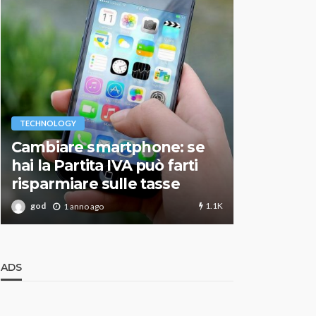
VARIE
TECHNOLOGY
Migliori r
Cambiare smartphone: se
guida agg
hai la Partita IVA può farti
scegliere
risparmiare sulle tasse
perfetto
1.1K
god
god
1 anno ago
1 an
ADS