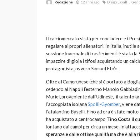
Redazione
12 anni ago
Diego Laxalt
Gen
Il calciomercato si sta per concludere e i Presi
regalare ai propri allenatori. In Italia, inutil
sessione invernale di trasferimenti è stata la
impazzire di gioia i tifosi acquistando un ca
VARIE
protagonista, ovvero Samuel Eto’o.
Robot tagliaerba: 
scegliere per il tu
Oltre al Camerunese (che si è portato a Boglia
cedendo al Napoli l’esterno Manolo Gabbiadin
god
1 anno ago
Muriel, proveniente dall’Udinese, il talento ar
l’accoppiata isolana
Spolli-Gyomber
, viene d
l’atalantino Baselli. Fino ad ora è stato molto
ha acquistato a centrocampo
Tino Costa
il q
lontano dai campi per circa un mese. In attacc
speranze e dalle ottime qualità ma che è alla r