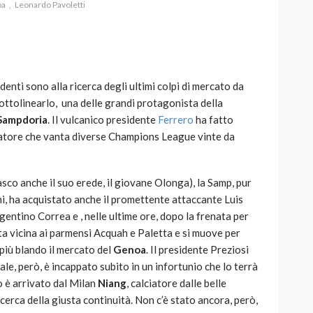
oa
Leonardo Pavoletti
denti sono alla ricerca degli ultimi colpi di mercato da
AUTO
SPORT
e sottolinearlo, una delle grandi protagonista della
MG alle Final 8 di Coppa
Sampdoria
. Il vulcanico presidente
Ferrero
ha fatto
Davis: tennis mondiale e
lciatore che vanta diverse Champions League vinte da
passione per
quale
l’automobilismo
o prato
abbracciano la stessa causa
sco anche il suo erede, il giovane Olonga), la Samp, pur
i, ha acquistato anche il promettente attaccante Luis
789
586
god
9 mesi ago
gentino Correa e , nelle ultime ore, dopo la frenata per
ata vicina ai parmensi Acquah e Paletta e si muove per
 più blando il mercato del
Genoa
. Il presidente Preziosi
uale, però, è incappato subito in un infortunio che lo terrà
o è arrivato dal Milan
Niang
, calciatore dalle belle
icerca della giusta continuità. Non c’è stato ancora, però,