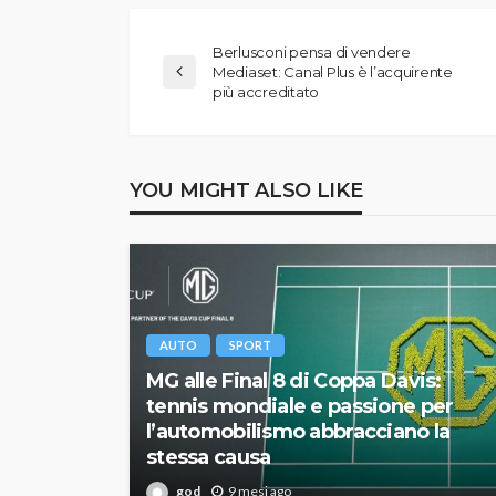
Berlusconi pensa di vendere
Mediaset: Canal Plus è l’acquirente
più accreditato
YOU MIGHT ALSO LIKE
AUTO
SPORT
MG alle Final 8 di Coppa Davis:
tennis mondiale e passione per
l’automobilismo abbracciano la
stessa causa
god
9 mesi ago