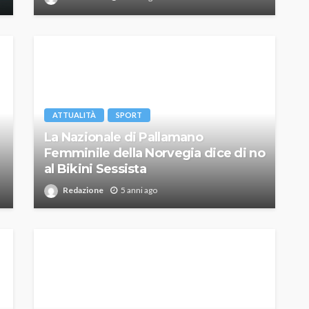
ATTUALITÀ
SPORT
La Nazionale di Pallamano
Femminile della Norvegia dice di no
al Bikini Sessista
Redazione
5 anni ago