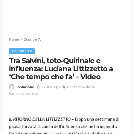
Home
Gossip e Tv
GOSSIP E TV
Tra Salvini, toto-Quirinale e
influenza: Luciana Littizzetto a
‘Che tempo che fa’ – Video
12 anni ago
Che tempo che fa
Redazione
Luciana Littizzetto
IL RITORNO DELLA LITTIZZETTO –
Dopo una settimana di
pausa forzata, a causa dell’influenza che ne ha impedito
l’esibizione domenica scorsa, ieri c’è stato il ritorno in