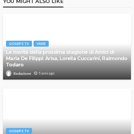
YOU MIGHT ALSO LIKE
GOSSIP E TV
VARIE
Le novità della prossima stagione di Amici di
Maria De Filippi: Arisa, Lorella Cuccarini, Raimondo
Todaro
5 anni ago
Redazione
GOSSIP E TV