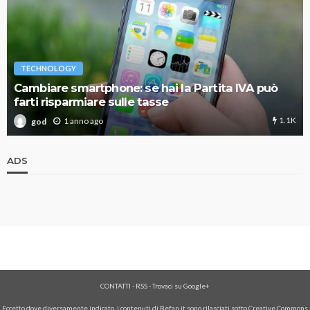
TECHNOLOGY
Cambiare smartphone: se hai la Partita IVA può
farti risparmiare sulle tasse
1.1K
1 anno ago
god
ADS
CONTATTI
-
RSS
-
Trovaci su Google+
Eccetto dove diversamente indicato, i contenuti di Befan.it sono rilasciati sotto Creative Commons