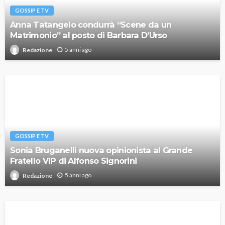
GOSSIP E TV
Anna Tatangelo condurrà “Scene da un
Matrimonio” al posto di Barbara D’Urso
5 anni ago
Redazione
GOSSIP E TV
Sonia Bruganelli nuova opinionista al Grande
Fratello VIP di Alfonso Signorini
5 anni ago
Redazione