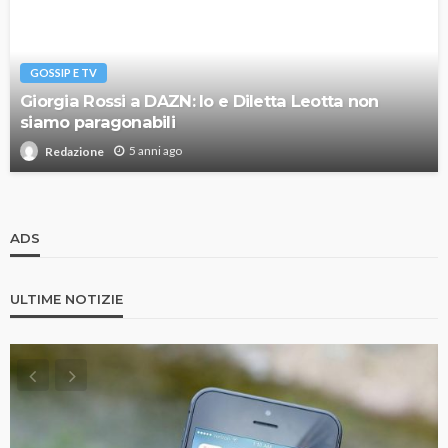
GOSSIP E TV
Giorgia Rossi a DAZN: Io e Diletta Leotta non
siamo paragonabili
5 anni ago
Redazione
ADS
ULTIME NOTIZIE