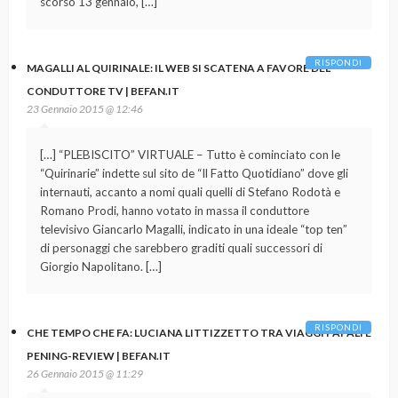
scorso 13 gennaio, […]
RISPONDI
MAGALLI AL QUIRINALE: IL WEB SI SCATENA A FAVORE DEL
CONDUTTORE TV | BEFAN.IT
23 Gennaio 2015 @ 12:46
[…] “PLEBISCITO” VIRTUALE – Tutto è cominciato con le
“Quirinarie” indette sul sito de “Il Fatto Quotidiano” dove gli
internauti, accanto a nomi quali quelli di Stefano Rodotà e
Romano Prodi, hanno votato in massa il conduttore
televisivo Giancarlo Magalli, indicato in una ideale “top ten”
di personaggi che sarebbero graditi quali successori di
Giorgio Napolitano. […]
RISPONDI
CHE TEMPO CHE FA: LUCIANA LITTIZZETTO TRA VIAGGI PAPALI E
PENING-REVIEW | BEFAN.IT
26 Gennaio 2015 @ 11:29