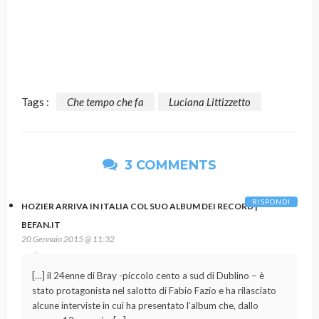
Tags :
Che tempo che fa
Luciana Littizzetto
3 COMMENTS
RISPONDI
HOZIER ARRIVA IN ITALIA COL SUO ALBUM DEI RECORD |
BEFAN.IT
20 Gennaio 2015 @ 11:32
[…] il 24enne di Bray -piccolo cento a sud di Dublino – è
stato protagonista nel salotto di Fabio Fazio e ha rilasciato
alcune interviste in cui ha presentato l’album che, dallo