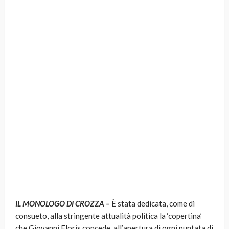
IL MONOLOGO DI CROZZA –
È
stata dedicata, come di
consueto, alla stringente attualità politica la ‘copertina’
che Giovanni Floris concede, all’apertura di ogni puntata di