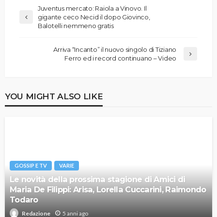
Juventus mercato: Raiola a Vinovo. Il
gigante ceco Necid il dopo Giovinco,
Balotelli nemmeno gratis
Arriva “Incanto” il nuovo singolo di Tiziano
Ferro ed i record continuano – Video
YOU MIGHT ALSO LIKE
GOSSIP E TV
VARIE
Le novità della prossima stagione di Amici di
Maria De Filippi: Arisa, Lorella Cuccarini, Raimondo
Todaro
5 anni ago
Redazione