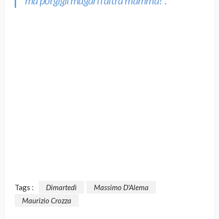
ma porgigli magari l’altra mamma!”.
Tags :
Dimartedì
Massimo D'Alema
Maurizio Crozza