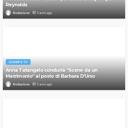
Reynolds
5 anni ago
Redazione
GOSSIP E TV
Anna Tatangelo condurrà “Scene da un
Matrimonio” al posto di Barbara D’Urso
5 anni ago
Redazione