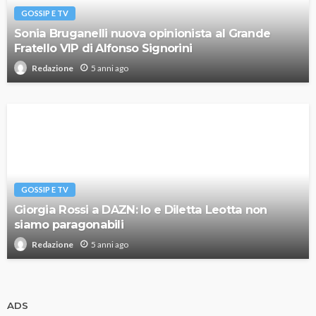
GOSSIP E TV
Sonia Bruganelli nuova opinionista al Grande
Fratello VIP di Alfonso Signorini
5 anni ago
Redazione
GOSSIP E TV
Giorgia Rossi a DAZN: Io e Diletta Leotta non
siamo paragonabili
5 anni ago
Redazione
ADS