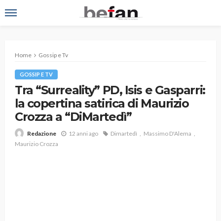
Home
Gossip e Tv
GOSSIP E TV
Tra “Surreality” PD, Isis e Gasparri:
la copertina satirica di Maurizio
Crozza a “DiMartedì”
12 anni ago
Dimartedì
Massimo D'Alema
Redazione
Maurizio Crozza