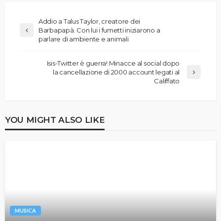
Addio a Talus Tay­lor, creatore dei
Barbapapà. Con lui i fumetti iniziarono a
parlare di ambiente e animali
Isis-Twitter è guerra! Minacce al social dopo
la cancellazione di 2000 account legati al
Califfato
YOU MIGHT ALSO LIKE
MUSICA