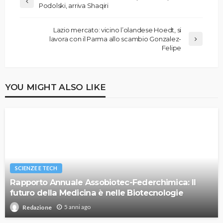
Podolski, arriva Shaqiri
Lazio mercato: vicino l’olandese Hoedt, si
lavora con il Parma allo scambio Gonzalez-
Felipe
YOU MIGHT ALSO LIKE
SCIENZE E TECH
Rapporto Annuale Assobiotec-Federchimica: Il
futuro della Medicina è nelle Biotecnologie
5 anni ago
Redazione