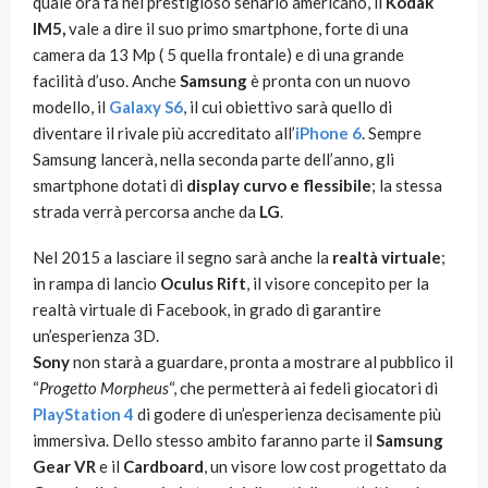
quale ora fa nel prestigioso senario americano, il
Kodak
IM5,
vale a dire il suo primo smartphone, forte di una
camera da 13 Mp ( 5 quella frontale) e di una grande
facilità d’uso. Anche
Samsung
è pronta con un nuovo
modello, il
Galaxy S6
, il cui obiettivo sarà quello di
diventare il rivale più accreditato all’
iPhone 6
. Sempre
Samsung lancerà, nella seconda parte dell’anno, gli
smartphone dotati di
display curvo e flessibile
; la stessa
strada verrà percorsa anche da
LG
.
Nel 2015 a lasciare il segno sarà anche la
realtà virtuale
;
in rampa di lancio
Oculus Rift
, il visore concepito per la
realtà virtuale di Facebook, in grado di garantire
un’esperienza 3D.
Sony
non starà a guardare, pronta a mostrare al pubblico il
“
Progetto Morpheus
“, che permetterà ai fedeli giocatori di
PlayStation 4
di godere di un’esperienza decisamente più
immersiva. Dello stesso ambito faranno parte il
Samsung
Gear VR
e il
Cardboard
, un visore low cost progettato da