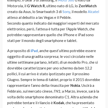
esempio, il Gear S di Samsung, il
Moto 360
creato da
Motorola, il
G Watch R
, ultimo nato di LG, lo
ZenWatch
creato da Asus, lo Smartwatch 3 di
Sony
, il modello
Alcatel
atteso al debutto a las Vegas e il Pebble.
Secondo quanto indicato dai maggiori esperti del mercato
elettronico, però, l’attesa è tutta per l’Apple Watch, che
potrebbe rappresentare quello che iPhone e iPad sono
stati per il mondo degli smartphone e tablet.
A proposito di
iPad
, anche quest’ultimo potrebbe essere
oggetto di una gradita sorpresa; le voci circolate nelle
ultime settimane parlano, infatti, di un modello Pro, che si
dovrebbe caratterizzare per uno schermo da ben 12,2
pollici, il cui arrivo è stato ipotizzato per il prossimo
Giugno. Sempre in tema di tablet, proprio il 2015 dovrebbe
rappresentare l’anno della rinascita per
Nokia
. Uscirà a
Febbraio, sul mercato cinese, l’N1; a Marzo, invece, sarà la
volta dello smartphone denominato C1. Altra azienda che
potrebbe tentare il rilancio è
Kodak
, che ha presentato