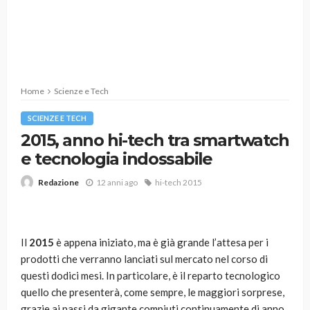
Home
Scienze e Tech
SCIENZE E TECH
2015, anno hi-tech tra smartwatch
e tecnologia indossabile
12 anni ago
hi-tech 2015
Redazione
Il
2015
è appena iniziato, ma è già grande l’attesa per i
prodotti che verranno lanciati sul mercato nel corso di
questi dodici mesi. In particolare, è il reparto tecnologico
quello che presenterà, come sempre, le maggiori sorprese,
grazie ai passi da gigante compiuti continuamente di anno