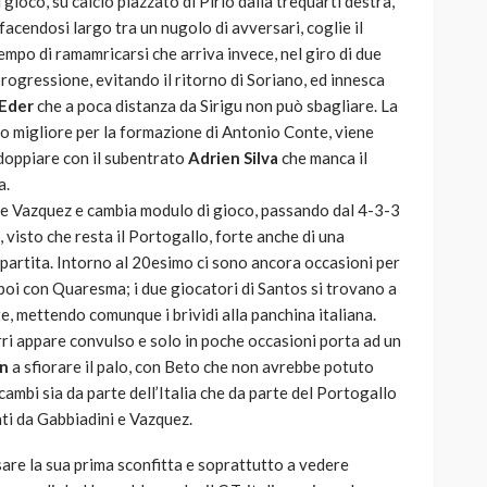
gioco, su calcio piazzato di Pirlo dalla trequarti destra,
 facendosi largo tra un nugolo di avversari, coglie il
mpo di ramamricarsi che arriva invece, nel giro di due
 progressione, evitando il ritorno di Soriano, ed innesca
Eder
che a poca distanza da Sirigu non può sbagliare. La
o migliore per la formazione di Antonio Conte, viene
doppiare con il subentrato
Adrien Silva
che manca il
a.
rare Vazquez e cambia modulo di gioco, passando dal 4-3-3
, visto che resta il Portogallo, forte anche di una
partita. Intorno al 20esimo ci sono ancora occasioni per
poi con Quaresma; i due giocatori di Santos si trovano a
e, mettendo comunque i brividi alla panchina italiana.
urri appare convulso e solo in poche occasioni porta ad un
n
a sfiorare il palo, con Beto che non avrebbe potuto
 cambi sia da parte dell’Italia che da parte del Portogallo
tati da Gabbiadini e Vazquez.
are la sua prima sconfitta e soprattutto a vedere