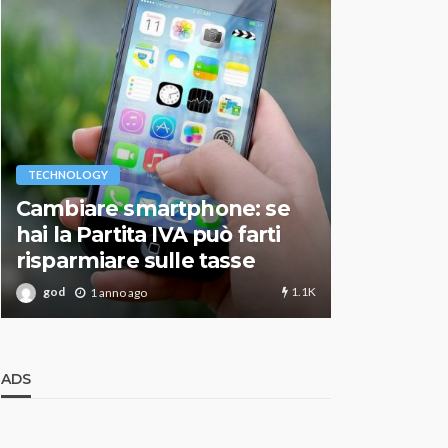
VARIE
TECHNOLOGY
Migliori r
Cambiare smartphone: se
guida agg
hai la Partita IVA può farti
scegliere
risparmiare sulle tasse
perfetto
1.1K
god
god
1 anno ago
1 an
ADS