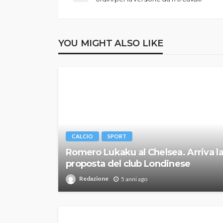
YOU MIGHT ALSO LIKE
CALCIO
SPORT
Romero Lukaku al Chelsea. Arriva l
proposta del club Londinese
Redazione
5 anni ago