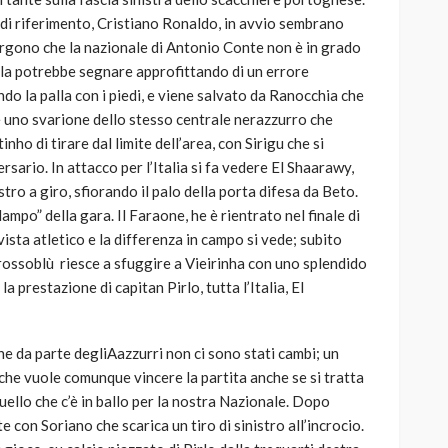
o di riferimento, Cristiano Ronaldo, in avvio sembrano
rgono che la nazionale di Antonio Conte non è in grado
rela potrebbe segnare approfittando di un errore
do la palla con i piedi, e viene salvato da Ranocchia che
he uno svarione dello stesso centrale nerazzurro che
o di tirare dal limite dell’area, con Sirigu che si
ersario. In attacco per l’Italia si fa vedere El Shaarawy,
stro a giro, sfiorando il palo della porta difesa da Beto.
lampo” della gara. Il Faraone, he è rientrato nel finale di
vista atletico e la differenza in campo si vede; subito
 rossoblù riesce a sfuggire a Vieirinha con uno splendido
a prestazione di capitan Pirlo, tutta l’Italia, El
che da parte degliAazzurri non ci sono stati cambi; un
 che vuole comunque vincere la partita anche se si tratta
ello che c’è in ballo per la nostra Nazionale. Dopo
te con Soriano che scarica un tiro di sinistro all’incrocio.