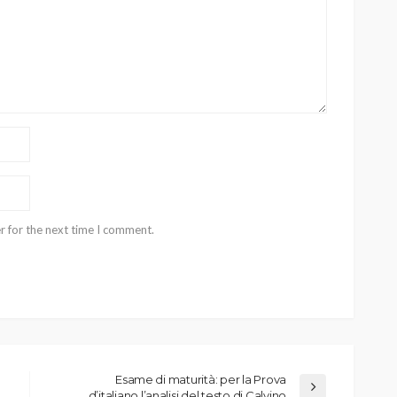
r for the next time I comment.
Esame di maturità: per la Prova
d’italiano l’analisi del testo di Calvino