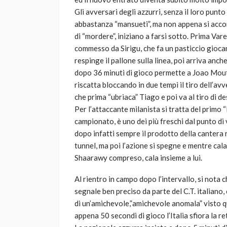
Gli avversari degli azzurri, senza il loro punt
abbastanza “mansueti”, ma non appena si acco
di “mordere”, iniziano a farsi sotto. Prima Va
commesso da Sirigu, che fa un pasticcio giocan
respinge il pallone sulla linea, poi arriva anc
dopo 36 minuti di gioco permette a Joao Moutinh
riscatta bloccando in due tempi il tiro dell’avv
che prima “ubriaca” Tiago e poi va al tiro di de
Per l’attaccante milanista si tratta del primo “
campionato, è uno dei più freschi dal punto di 
dopo infatti sempre il prodotto della cantera
tunnel, ma poi l’azione si spegne e mentre cala l
Shaarawy compreso, cala insieme a lui.
Al rientro in campo dopo l’intervallo, si nota 
segnale ben preciso da parte del C.T. italiano,
di un’amichevole,”amichevole anomala” visto qu
appena 50 secondi di gioco l’Italia sfiora la re