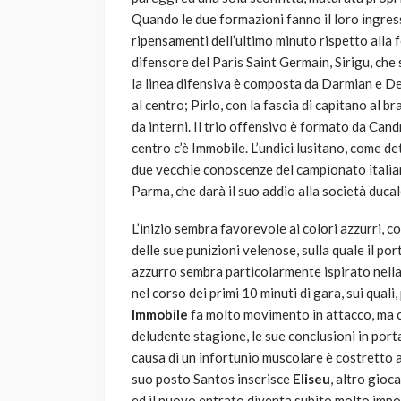
Quando le due formazioni fanno il loro ingres
ripensamenti dell’ultimo minuto rispetto alla f
difensore del Paris Saint Germain, Sirigu, che
la linea difensiva è composta da Darmian e De
al centro; Pirlo, con la fascia di capitano al b
da interni. Il trio offensivo è formato da Can
centro c’è Immobile. L’undici lusitano, come 
due vecchie conoscenze del campionato italia
Parma, che darà il suo addio alla società ducal
L’inizio sembra favorevole ai colori azzurri, c
delle sue punizioni velenose, sulla quale il po
azzurro sembra particolarmente ispirato nella
nel corso dei primi 10 minuti di gara, sui qual
Immobile
fa molto movimento in attacco, ma c
deludente stagione, le sue conclusioni in por
causa di un infortunio muscolare è costretto a
suo posto Santos inserisce
Eliseu
, altro gioc
ed il nuovo entrato diventa subito molto impor