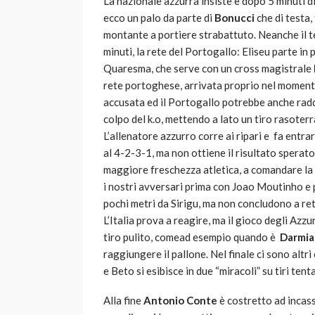
La nazionale azzurra insiste e dopo 5 minuti di 
ecco un palo da parte di
Bonucci
che di testa,
montante a portiere strabattuto. Neanche il te
minuti, la rete del Portogallo: Eliseu parte in
Quaresma, che serve con un cross magistrale
rete portoghese, arrivata proprio nel moment
accusata ed il Portogallo potrebbe anche rad
colpo del k.o, mettendo a lato un tiro rasoterr
L’allenatore azzurro corre ai ripari e fa ent
al 4-2-3-1, ma non ottiene il risultato sperato
maggiore freschezza atletica, a comandare la 
i nostri avversari prima con Joao Moutinho e 
pochi metri da Sirigu, ma non concludono a ret
L’Italia prova a reagire, ma il gioco degli Azz
tiro pulito, comead esempio quando è
Darmia
raggiungere il pallone. Nel finale ci sono altri
e Beto si esibisce in due “miracoli” su tiri ten
Alla fine
Antonio Conte
è costretto ad incass