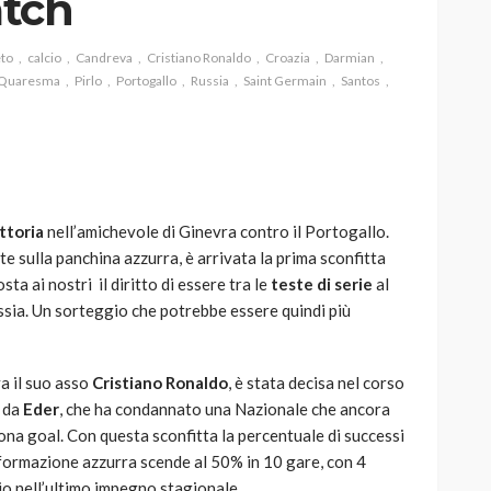
atch
to
calcio
Candreva
Cristiano Ronaldo
Croazia
Darmian
 Quaresma
Pirlo
Portogallo
Russia
Saint Germain
Santos
AUTO
SPORT
MG alle Final 8 di Coppa
Davis: tennis mondiale e
passione per
ttoria
nell’amichevole di Ginevra contro il Portogallo.
quale
l’automobilismo
e sulla panchina azzurra, è arrivata la prima sconfitta
o prato
abbracciano la stessa causa
ta ai nostri il diritto di essere tra le
teste di serie
al
ssia. Un sorteggio che potrebbe essere quindi più
784
579
god
9 mesi ago
va il suo asso
Cristiano Ronaldo
, è stata decisa nel corso
 da
Eder
, che ha condannato una Nazionale che ancora
ona goal. Con questa sconfitta la percentuale di successi
a formazione azzurra scende al 50% in 10 gare, con 4
io nell’ultimo impegno stagionale.