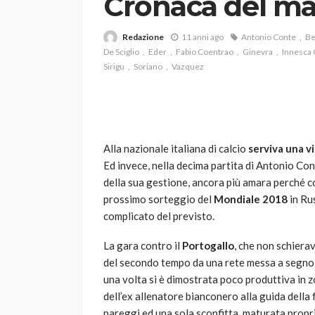
Cronaca del m
Redazione
11 anni ago
Antonio Conte
Be
De Sciglio
Eder
Fabio Coentrao
Ginevra
Innesca
Sirigu
Soriano
Vazquez
VARIE
Alla nazionale italiana di calcio
serviva una vi
Robot tagliaerba: 
Ed invece, nella decima partita di Antonio Cont
scegliere per il tu
della sua gestione, ancora più amara perché cos
prossimo sorteggio del
Mondiale 2018
in Ru
god
1 anno ago
complicato del previsto.
La gara contro il
Portogallo
, che non schiera
del secondo tempo da una rete messa a segno
una volta si è dimostrata poco produttiva in z
dell’ex allenatore bianconero alla guida dell
pareggi ed una sola sconfitta, maturata propr