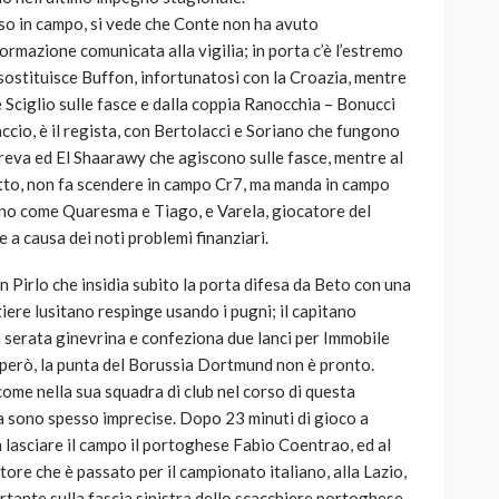
so in campo, si vede che Conte non ha avuto
ormazione comunicata alla vigilia; in porta c’è l’estremo
 sostituisce Buffon, infortunatosi con la Croazia, mentre
 Sciglio sulle fasce e dalla coppia Ranocchia – Bonucci
raccio, è il regista, con Bertolacci e Soriano che fungono
dreva ed El Shaarawy che agiscono sulle fasce, mentre al
detto, non fa scendere in campo Cr7, ma manda in campo
no come Quaresma e Tiago, e Varela, giocatore del
e a causa dei noti problemi finanziari.
on Pirlo che insidia subito la porta difesa da Beto con una
rtiere lusitano respinge usando i pugni; il capitano
 serata ginevrina e confeziona due lanci per Immobile
i, però, la punta del Borussia Dortmund non è pronto.
ome nella sua squadra di club nel corso di questa
ta sono spesso imprecise. Dopo 23 minuti di gioco a
 lasciare il campo il portoghese Fabio Coentrao, ed al
atore che è passato per il campionato italiano, alla Lazio,
tante sulla fascia sinistra dello scacchiere portoghese.