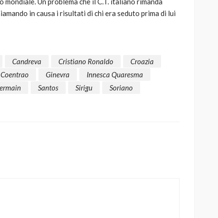
o mondiale. Un problema che il C.T. italiano rimanda
amando in causa i risultati di chi era seduto prima di lui
Candreva
Cristiano Ronaldo
Croazia
 Coentrao
Ginevra
Innesca Quaresma
Germain
Santos
Sirigu
Soriano