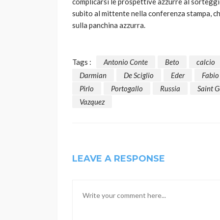
complicarsi le prospettive azzurre al sorteggi
subito al mittente nella conferenza stampa, chi
sulla panchina azzurra.
Tags :
Antonio Conte
Beto
calcio
Darmian
De Sciglio
Eder
Fabio
Pirlo
Portogallo
Russia
Saint 
Vazquez
LEAVE A RESPONSE