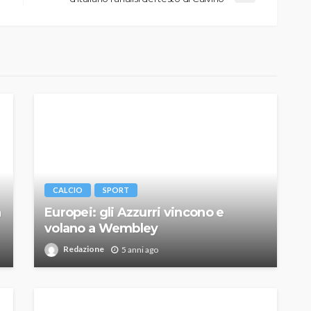
CALCIO
SPORT
a
Europei: gli Azzurri vincono e
volano a Wembley
Redazione
5 anni ago