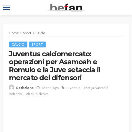
Home
Sport
Calcio
CALCIO
SPORT
Juventus calciomercato:
operazioni per Asamoah e
Romulo e la Juve setaccia il
mercato dei difensori
12 anni ago
Juventus
Matija Nastasić
Redazione
Rolando
Vlad Chiriches