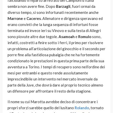
falcidiando il reparto arretrato dei Campioni d’Italia
sembra non avere fine. Dopo
Barzagli
, fuori ormai da
diverso tempo, si sono infortunati recentemente anche
Marrone
e
Caceres
. Allenatore e dirigenza speravano ed
erano convinti che la lunga sequenza di infortuni fosse
terminata ed invece ieri su Vinovo e sulla testa di Allegri
sono piovute altre due tegole.
Asamoah
e
Romulo
sono,
infatti, costretti a finire sotto i ferri, il primo per risolvere
un problema all’articolazione del ginocchio e il secondo per
porre fine alla fastidiosa pubalgia che ne ha fortemente
condizionato le prestazioni in questa prima parte della sua
avventura a Torino. I tempi di recupero sono nell’ordine dei
mesi per entrambi e questo rende assolutamente
imprescindibile un intervento nel mercato invernale da
parte della Juve, che dovrà dare al proprio tecnico almeno
un difensore per affrontare il resto della stagione.
Il nome su cui Marotta avrebbe deciso di concentrare i
propri sforzi sarebbe quello del lusitano
Rolando
, tornato