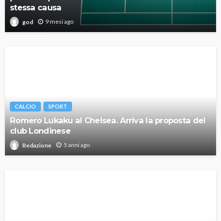
stessa causa
9 mesi ago
god
CALCIO
SPORT
Romero Lukaku al Chelsea. Arriva la proposta del
club Londinese
5 anni ago
Redazione