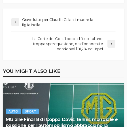
Grave lutto per Claudia Galanti: muore la
figlia Indila
La Corte dei Conti boccia il fisco italiano:
troppa sperequazione, da dipendenti e
pensionati l’81,2% dell’Irpef
YOU MIGHT ALSO LIKE
AUTO
SPORT
MG alle Final 8 di Coppa Davis: tennis mondiale e
passione per l’automobilismo abbracciano la