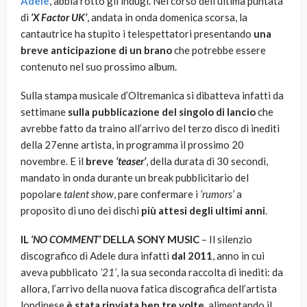
Adele
, abbia rotto gli indugi. Nel corso dell’ultima puntata
di
‘X Factor UK’
, andata in onda domenica scorsa, la
cantautrice ha stupito i telespettatori presentando
una
breve anticipazione di un brano
che potrebbe essere
contenuto nel suo prossimo album.
Sulla stampa musicale d’Oltremanica si dibatteva infatti da
settimane
sulla pubblicazione del singolo di lancio
che
avrebbe fatto da traino all’arrivo del terzo disco di inediti
della 27enne artista, in programma il prossimo 20
novembre. E il
breve
‘teaser’
, della durata di 30 secondi,
mandato in onda durante un break pubblicitario del
popolare
talent show
, pare confermare i
‘rumors’
a
proposito di uno dei dischi
più attesi degli ultimi anni
.
IL
‘NO COMMENT’
DELLA SONY MUSIC
– Il silenzio
discografico di Adele dura infatti
dal 2011
, anno in cui
aveva pubblicato
’21’
, la sua seconda raccolta di inediti: da
allora, l’arrivo della nuova fatica discografica dell’artista
londinese
è stata rinviata ben tre volte
, alimentando il