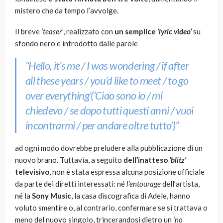
mistero che da tempo l’avvolge.
Il breve
‘teaser’
, realizzato con
un semplice
‘lyric video’
su
sfondo nero e introdotto dalle parole
“
Hello, it’s me / I was wondering / if after
all these years / you’d like to meet / to go
over everything’
(‘Ciao sono io / mi
chiedevo / se dopo tutti questi anni / vuoi
incontrarmi / per andare oltre tutto’)”
ad ogni modo dovrebbe preludere alla pubblicazione di un
nuovo brano. Tuttavia, a seguito
dell’inatteso
‘blitz’
televisivo
, non è stata espressa alcuna posizione ufficiale
da parte dei diretti interessati: né
l’entourage
dell’artista,
né la
Sony Music
, la casa discografica di Adele, hanno
voluto smentire o, al contrario, confermare se si trattava o
meno del nuovo singolo, trincerandosi dietro un
‘no