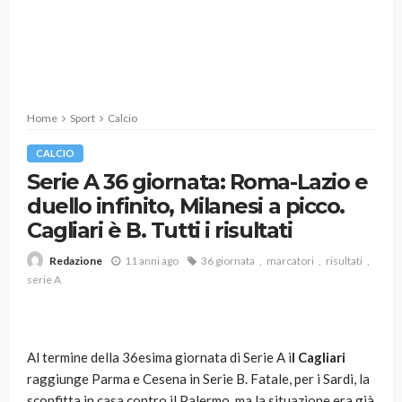
Home
Sport
Calcio
CALCIO
Serie A 36 giornata: Roma-Lazio e
duello infinito, Milanesi a picco.
Cagliari è B. Tutti i risultati
11 anni ago
36 giornata
marcatori
risultati
Redazione
serie A
Al termine della 36esima giornata di Serie A i
l Cagliari
raggiunge Parma e Cesena in Serie B. Fatale, per i Sardi, la
sconfitta in casa contro il Palermo, ma la situazione era già