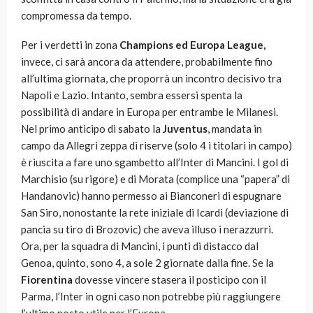
compromessa da tempo.
Per i verdetti in zona
Champions ed Europa League,
invece, ci sarà ancora da attendere, probabilmente fino
all’ultima giornata, che proporrà un incontro decisivo tra
Napoli e Lazio. Intanto, sembra essersi spenta la
possibilità di andare in Europa per entrambe le Milanesi.
Nel primo anticipo di sabato la
Juventus
, mandata in
campo da Allegri zeppa di riserve (solo 4 i titolari in campo)
è riuscita a fare uno sgambetto all’Inter di Mancini. I gol di
Marchisio (su rigore) e di Morata (complice una “papera” di
Handanovic) hanno permesso ai Bianconeri di espugnare
San Siro, nonostante la rete iniziale di Icardi (deviazione di
pancia su tiro di Brozovic) che aveva illuso i nerazzurri.
Ora, per la squadra di Mancini, i punti di distacco dal
Genoa, quinto, sono 4, a sole 2 giornate dalla fine. Se la
Fiorentina
dovesse vincere stasera il posticipo con il
Parma, l’Inter in ogni caso non potrebbe più raggiungere