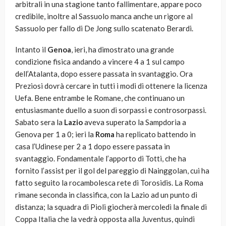
arbitrali in una stagione tanto fallimentare, appare poco
credibile, inoltre al Sassuolo manca anche un rigore al
Sassuolo per fallo di De Jong sullo scatenato Berardi.
Intanto il
Genoa
, ieri, ha dimostrato una grande
condizione fisica andando a vincere 4 a 1 sul campo
dell’Atalanta, dopo essere passata in svantaggio. Ora
Preziosi dovrà cercare in tutti i modi di ottenere la licenza
Uefa. Bene entrambe le Romane, che continuano un
entusiasmante duello a suon di sorpassi e controsorpassi.
Sabato sera la
Lazio
aveva superato la Sampdoria a
Genova per 1 a 0; ieri la
Roma
ha replicato battendo in
casa l’Udinese per 2 a 1 dopo essere passata in
svantaggio. Fondamentale l’apporto di Totti, che ha
fornito l’assist per il gol del pareggio di Nainggolan, cui ha
fatto seguito la rocambolesca rete di Torosidis. La Roma
rimane seconda in classifica, con la Lazio ad un punto di
distanza; la squadra di Pioli giocherà mercoledì la finale di
Coppa Italia che la vedrà opposta alla Juventus, quindi