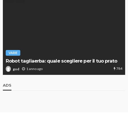
VARIE
Robot tagliaerba: quale scegliere per il tuo prato
784
1 anno ago
god
ADS