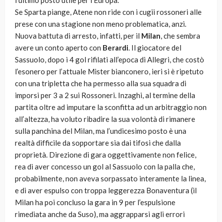
l’ultimo posto utile per l’Europa.
Se Sparta piange, Atene non ride con i cugii rossoneri alle
prese con una stagione non meno problematica, anzi.
Nuova battuta di arresto, infatti, per il
Milan
, che sembra
avere un conto aperto con
Berardi
. Il giocatore del
Sassuolo, dopo i 4 gol rifilati all’epoca di Allegri, che costò
l’esonero per l’attuale Mister bianconero, ieri si è ripetuto
con una tripletta che ha permesso alla sua squadra di
imporsi per 3 a 2 sui Rossoneri. Inzaghi, al termine della
partita oltre ad imputare la sconfitta ad un arbitraggio non
all’altezza, ha voluto ribadire la sua volontà di rimanere
sulla panchina del Milan, ma l’undicesimo posto è una
realtà difficile da sopportare sia dai tifosi che dalla
proprietà. Direzione di gara oggettivamente non felice,
rea di aver concesso un gol al Sassuolo con la palla che,
probabilmente, non aveva sorpassato interamente la linea,
e di aver espulso con troppa leggerezza Bonaventura (il
Milan ha poi concluso la gara in 9 per l’espulsione
rimediata anche da Suso), ma aggrapparsi agli errori