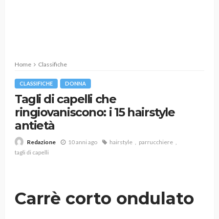
Home
Classifiche
CLASSIFICHE
DONNA
Tagli di capelli che
ringiovaniscono: i 15 hairstyle
antietà
10 anni ago
hairstyle
parrucchiere
Redazione
tagli di capelli
Carrè corto ondulato