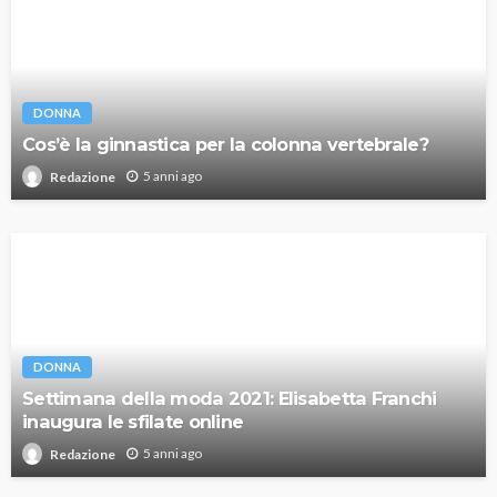
DONNA
Cos’è la ginnastica per la colonna vertebrale?
5 anni ago
Redazione
DONNA
Settimana della moda 2021: Elisabetta Franchi
inaugura le sfilate online
5 anni ago
Redazione