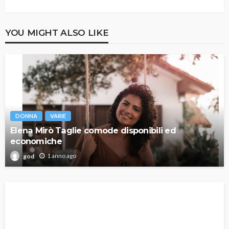
YOU MIGHT ALSO LIKE
DONNA
VARIE
Elena Mirò Taglie comode disponibili ed
economiche
1 anno ago
god